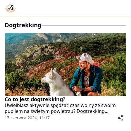
dogtrekking
Co to jest dogtrekking?
Uwielbiasz aktywnie spędzać czas wolny ze swoim
pupilem na świeżym powietrzu? Dogtrekking
przypadnie Ci do gustu. Jest to po prostu marsz lub
17 czerwca 2024, 11:17
marszobieg z psem, czyli wspólne wędrowanie na
dystansach dłuższych niż klasyczne, codzienne