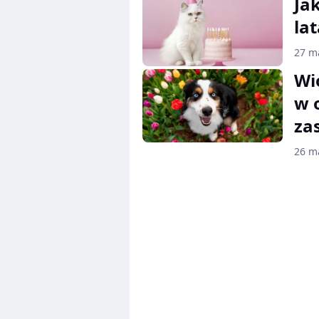
Ja
lat
27 m
Wi
w 
za
26 m