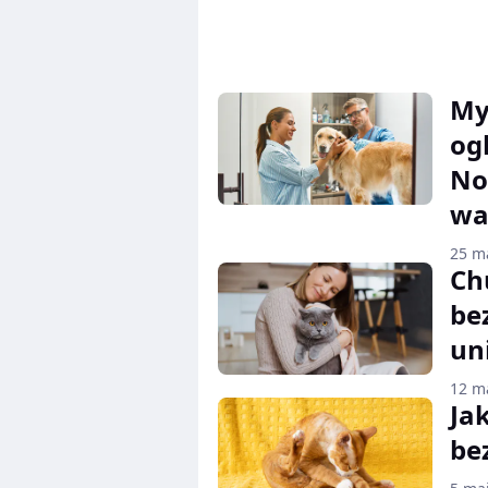
My
og
No
wa
25 m
Ch
be
un
12 m
Ja
bez