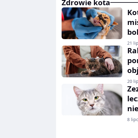
Zdrowie kota
Ko
mi
bo
21 li
Ra
po
ob
20 li
Ze
le
ni
8 lip