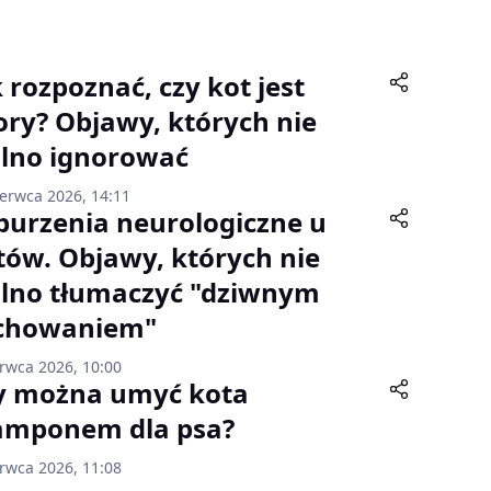
k rozpoznać, czy kot jest
ory? Objawy, których nie
lno ignorować
zerwca 2026, 14:11
burzenia neurologiczne u
tów. Objawy, których nie
lno tłumaczyć "dziwnym
chowaniem"
erwca 2026, 10:00
y można umyć kota
amponem dla psa?
erwca 2026, 11:08