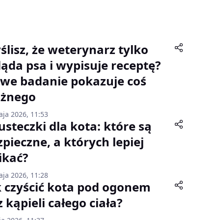
ślisz, że weterynarz tylko
ląda psa i wypisuje receptę?
we badanie pokazuje coś
żnego
aja 2026, 11:53
usteczki dla kota: które są
zpieczne, a których lepiej
ikać?
aja 2026, 11:28
k czyścić kota pod ogonem
 kąpieli całego ciała?