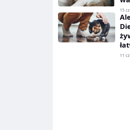
15 c
Al
Di
ży
ła
11 c