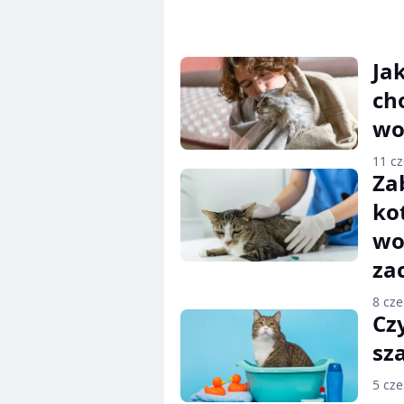
Ja
ch
wo
11 c
Za
ko
wo
za
8 cz
Cz
sz
5 cz