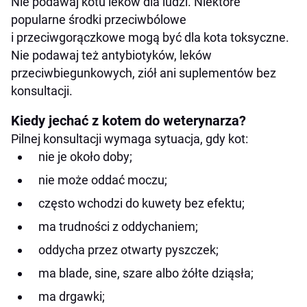
Nie podawaj kotu leków dla ludzi. Niektóre
popularne środki przeciwbólowe
i przeciwgorączkowe mogą być dla kota toksyczne.
Nie podawaj też antybiotyków, leków
przeciwbiegunkowych, ziół ani suplementów bez
konsultacji.
Kiedy jechać z kotem do weterynarza?
Pilnej konsultacji wymaga sytuacja, gdy kot:
nie je około doby;
nie może oddać moczu;
często wchodzi do kuwety bez efektu;
ma trudności z oddychaniem;
oddycha przez otwarty pyszczek;
ma blade, sine, szare albo żółte dziąsła;
ma drgawki;