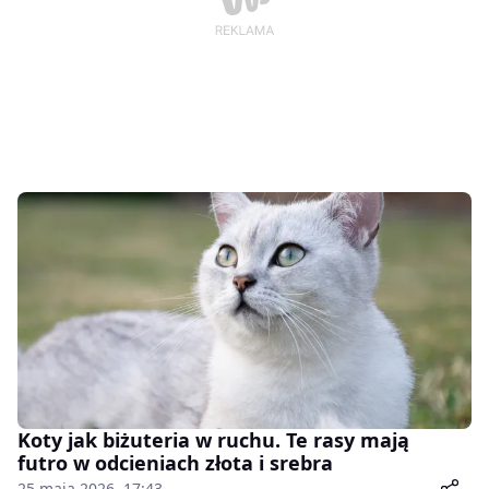
Koty jak biżuteria w ruchu. Te rasy mają
futro w odcieniach złota i srebra
25 maja 2026, 17:43