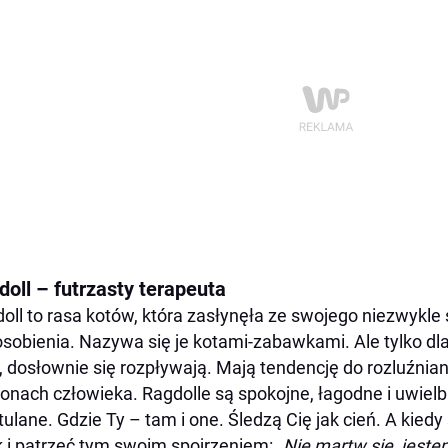
doll – futrzasty terapeuta
oll to rasa kotów, która zasłynęła ze swojego niezwykle
sobienia. Nazywa się je kotami-zabawkami. Ale tylko dlat
, dosłownie się rozpływają. Mają tendencję do rozluźniani
onach człowieka. Ragdolle są spokojne, łagodne i uwielb
tulane. Gdzie Ty – tam i one. Śledzą Cię jak cień. A kiedy
 i patrzeć tym swoim spojrzeniem:
„Nie martw się, jeste