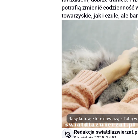
potrafią zmienić codzienność 
towarzyskie, jak i czułe, ale ba
Rasy kotów, które nawiążą z Tobą wy
Redakcja swiatdlazwierzat.p
9 kwietnia 2025, 14:51