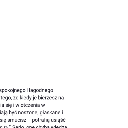
 spokojnego i łagodnego
ego, że kiedy je bierzesz na
a się i wiotczenia w
iają być noszone, głaskane i
 się smucisz – potrafią usiąść
m tu”
. Serio, one chyba wiedzą