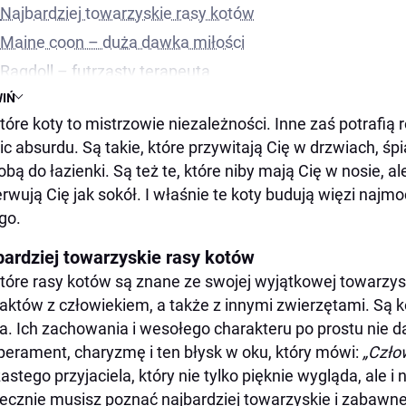
Najbardziej towarzyskie rasy kotów
Maine coon – duża dawka miłości
Ragdoll – futrzasty terapeuta
IŃ
Kot burmski – serce na czterech łapach
tóre koty to mistrzowie niezależności. Inne zaś potrafią
Sfinks – zero futra, ale za to sto procent miłości
ic absurdu. Są takie, które przywitają Cię w drzwiach, śp
Koty syjamskie – wierne jak psy
obą do łazienki. Są też te, które niby mają Cię w nosie, al
Rasy kotów o niezależnym charakterze
rwują Cię jak sokół. I właśnie te koty budują więzi najmo
Kot chartreux (kartuski) – niewymuszona i subtelna rela
go.
Kot syberyjski – bliskość bez presji
bardziej towarzyskie rasy kotów
Koty rosyjskie niebieskie
tóre rasy kotów są znane ze swojej wyjątkowej towarzys
Kot perski – dostojny arystokrata
aktów z człowiekiem, a także z innymi zwierzętami. Są k
a. Ich zachowania i wesołego charakteru po prostu nie d
Jak budować więź z kotem?
erament, charyzmę i ten błysk w oku, który mówi:
„Człow
zastego przyjaciela, który nie tylko pięknie wygląda, ale
ecznie musisz poznać najbardziej towarzyskie i zabawne