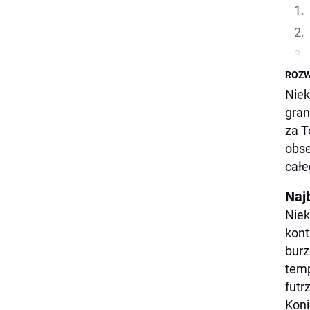
ROZW
Niek
gran
za T
obse
całe
Naj
Niek
kont
burz
temp
futr
Koni