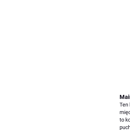
Mai
Ten 
mięc
to k
puch