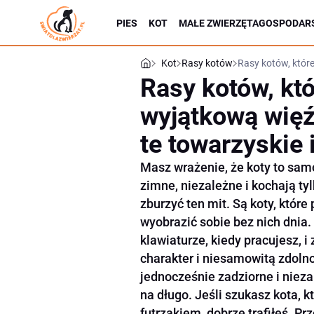
PIES
KOT
MAŁE ZWIERZĘTA
GOSPODARS
Kot
Rasy kotów
Rasy kotów, które
Rasy kotów, kt
wyjątkową więź
te towarzyskie 
Masz wrażenie, że koty to samo
zimne, niezależne i kochają ty
zburzyć ten mit. Są koty, które
wyobrazić sobie bez nich dnia.
klawiaturze, kiedy pracujesz, 
charakter i niesamowitą zdolno
jednocześnie zadziorne i niezal
na długo. Jeśli szukasz kota, 
futrzakiem, dobrze trafiłeś. P