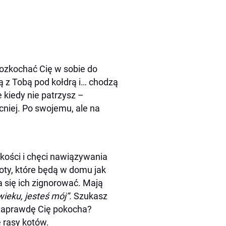
 rozkochać Cię w sobie do
ią z Tobą pod kołdrą i… chodzą
e kiedy nie patrzysz –
cniej. Po swojemu, ale na
cja
kości i chęci nawiązywania
oty, które będą w domu jak
a się ich zignorować. Mają
ieku, jesteś mój”.
Szukasz
 i naprawdę Cię pokocha?
 rasy kotów.