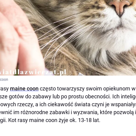
 coon
rasy
maine coon
często towarzyszy swoim opiekunom w 
ze gotów do zabawy lub po prostu obecności. Ich intelig
nowych rzeczy, a ich ciekawość świata czyni je wspania
wnić im różnorodne zabawki i wyzwania, które pozwolą
gii. Kot rasy maine coon żyje ok. 13-18 lat.