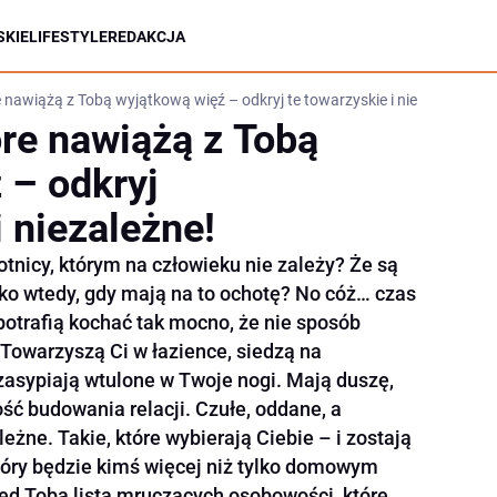
KIE
LIFESTYLE
REDAKCJA
 nawiążą z Tobą wyjątkową więź – odkryj te towarzyskie i niezależne!
óre nawiążą z Tobą
 – odkryj
i niezależne!
tnicy, którym na człowieku nie zależy? Że są
lko wtedy, gdy mają na to ochotę? No cóż… czas
 potrafią kochać tak mocno, że nie sposób
 Towarzyszą Ci w łazience, siedzą na
i zasypiają wtulone w Twoje nogi. Mają duszę,
ść budowania relacji. Czułe, oddane, a
eżne. Takie, które wybierają Ciebie – i zostają
który będzie kimś więcej niż tylko domowym
rzed Tobą lista mruczących osobowości, które