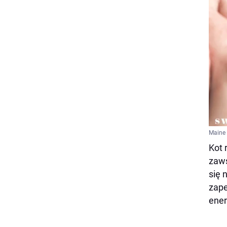
Maine
Kot 
zaws
się 
zape
ener