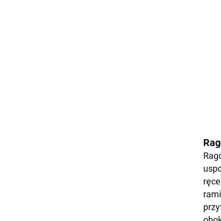
Rag
Ragd
uspo
ręce
rami
przy
obok