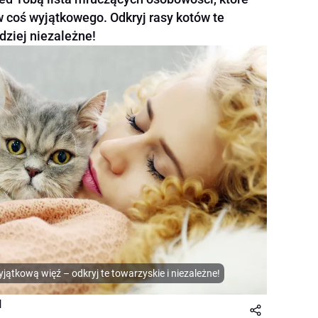
w coś wyjątkowego. Odkryj rasy kotów te
rdziej niezależne!
jątkową więź – odkryj te towarzyskie i niezależne!
l