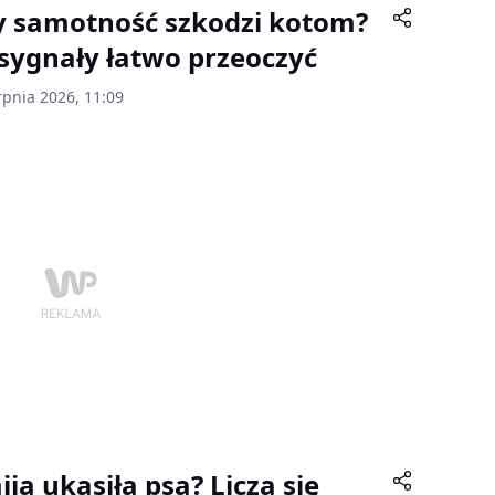
y samotność szkodzi kotom?
 sygnały łatwo przeoczyć
rpnia 2026, 11:09
ija ukąsiła psa? Liczą się