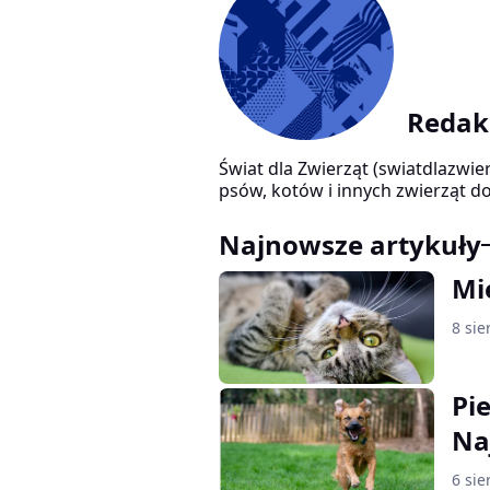
Redakc
Świat dla Zwierząt (swiatdlazwie
psów, kotów i innych zwierząt d
zachowaniu, pielęgnacji i codzi
sprawdzonych źródeł weterynaryj
Najnowsze artykuły
organizacji zajmujących się dob
informacyjny i nie zastępują kon
Mi
8 sie
Pi
Na
6 sie