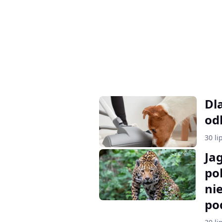
Dl
od
30 li
Jag
po
ni
po