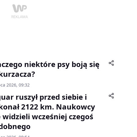
aczego niektóre psy boją się
kurzacza?
pca 2026, 09:32
uar ruszył przed siebie i
konał 2122 km. Naukowcy
e widzieli wcześniej czegoś
dobnego