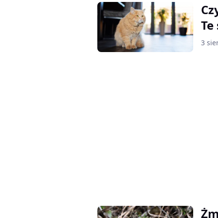
Cz
Te
3 sie
Żm