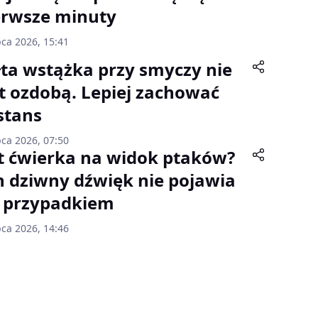
erwsze minuty
pca 2026, 15:41
łta wstążka przy smyczy nie
st ozdobą. Lepiej zachować
stans
pca 2026, 07:50
t ćwierka na widok ptaków?
n dziwny dźwięk nie pojawia
ę przypadkiem
pca 2026, 14:46