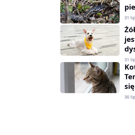
pi
31 li
Żó
je
dy
31 li
Ko
Te
si
30 li