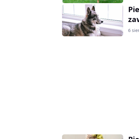
Pi
za
6 sie