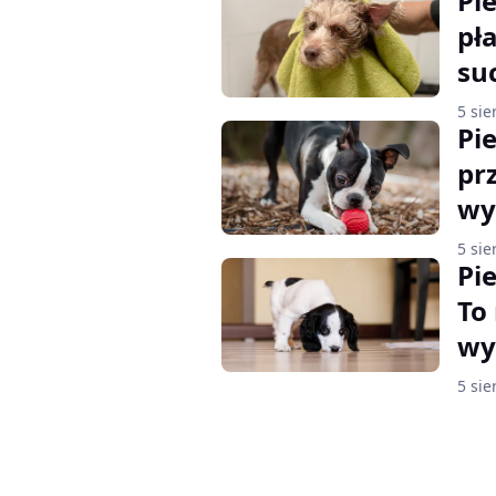
Pi
pł
su
5 sie
Pie
pr
wy
5 sie
Pi
To
wy
5 sie