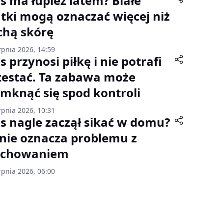
es ma łupież latem? Białe
atki mogą oznaczać więcej niż
chą skórę
rpnia 2026, 14:59
s przynosi piłkę i nie potrafi
zestać. Ta zabawa może
mknąć się spod kontroli
rpnia 2026, 10:31
es nagle zaczął sikać w domu?
 nie oznacza problemu z
chowaniem
rpnia 2026, 06:00