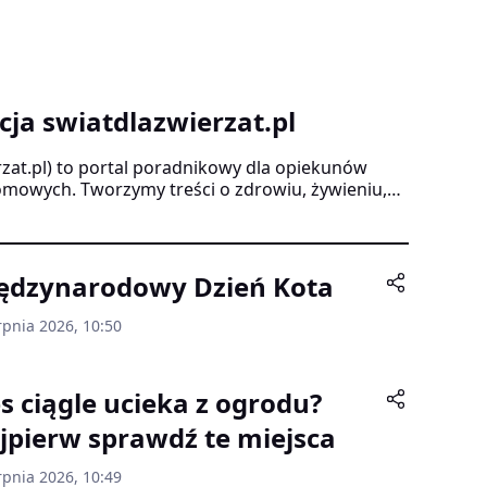
ja swiatdlazwierzat.pl
rzat.pl) to portal poradnikowy dla opiekunów
omowych. Tworzymy treści o zdrowiu, żywieniu,
ennym życiu ze zwierzętami. Korzystamy ze
nych, publikacji branżowych i zaleceń
rostanem zwierząt. Nasze artykuły mają charakter
sultacji z lekarzem weterynarii ani behawiorystą.
ędzynarodowy Dzień Kota
rpnia 2026, 10:50
es ciągle ucieka z ogrodu?
jpierw sprawdź te miejsca
rpnia 2026, 10:49