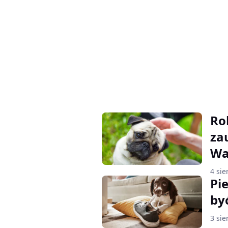
Rob
za
Wa
4 sie
Pi
by
3 sie