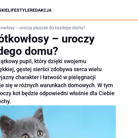
KIE
LIFESTYLE
REDAKCJA
ótkowłosy – uroczy pluszak do każdego domu?
rótkowłosy – uroczy
żdego domu?
jątkowy pupil, który dzięki swojemu
kiej, gęstej sierści zdobywa serca wielu
jazny charakter i łatwość w pielęgnacji
uje się w różnych warunkach domowych. W tym
uroczy kot będzie odpowiedni właśnie dla Ciebie
echy.