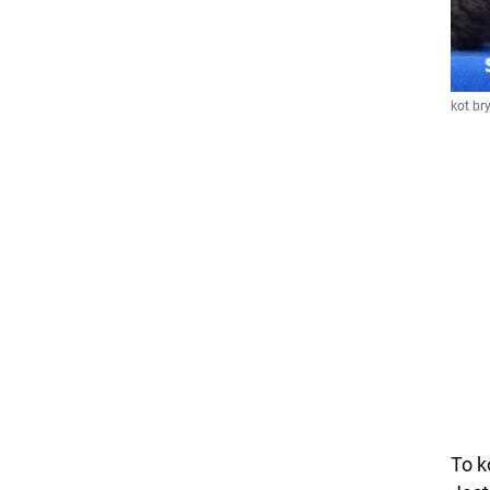
kot br
To k