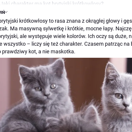
Jaki charakter ma kot brytyjski krótkowłosy?
IŃ
Wygląd kota brytyjskiego krótkowłosego
brytyjski krótkowłosy to rasa znana z okrągłej głowy i gę
Kot brytyjski – pielęgnacja
zak. Ma masywną sylwetkę i krótkie, mocne łapy. Najczęś
Karmienie kota brytyjskiego
brytyjski, ale występuje wiele kolorów. Ich oczy są duże,
Jak kąpać kota brytyjskiego?
ie wszystko – liczy się też charakter. Czasem patrząc na 
Jakie wymagania ma brytyjczyk?
o prawdziwy kot, a nie maskotka.
Kot brytyjski krótkowłosy a dzieci
Inteligencja kota brytyjskiego krótkowłosego
Typowe problemy zdrowotne
W skrócie
Popularne pytania