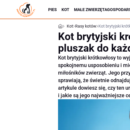
PIES
KOT
MAŁE ZWIERZĘTA
GOSPODARS
Kot
Rasy kotów
Kot brytyjski kr
Kot brytyjski k
pluszak do ka
Kot brytyjski krótkowłosy to wy
spokojnemu usposobieniu i mięk
miłośników zwierząt. Jego przy
sprawiają, że świetnie odnajd
artykule dowiesz się, czy ten 
i jakie są jego najważniejsze c