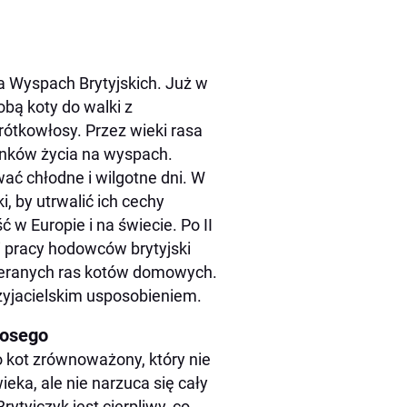
na Wyspach Brytyjskich. Już w
obą koty do walki z
rótkowłosy. Przez wieki rasa
runków życia na wyspach.
wać chłodne i wilgotne dni. W
, by utrwalić ich cechy
w Europie i na świecie. Po II
i pracy hodowców brytyjski
ybieranych ras kotów domowych.
przyjacielskim usposobieniem.
łosego
o kot zrównoważony, który nie
eka, ale nie narzuca się cały
ytyjczyk jest cierpliwy, co