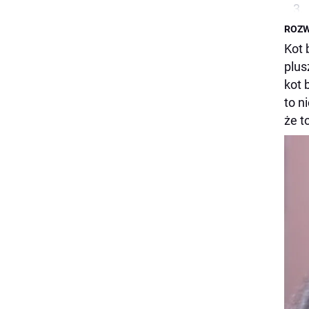
ROZW
Kot 
plus
kot 
to n
że t