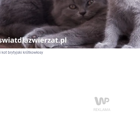
i kot brytyjski krótkowłosy