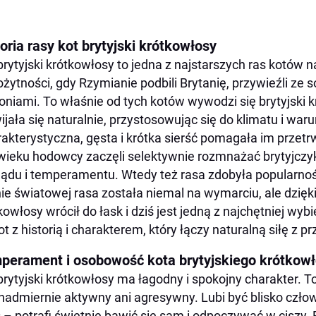
oria rasy kot brytyjski krótkowłosy
brytyjski krótkowłosy to jedna z najstarszych ras kotów 
ożytności, gdy Rzymianie podbili Brytanię, przywieźli ze s
oniami. To właśnie od tych kotów wywodzi się brytyjski k
ijała się naturalnie, przystosowując się do klimatu i wa
akterystyczna, gęsta i krótka sierść pomagała im przetr
wieku hodowcy zaczęli selektywnie rozmnażać brytyjczyki
ądu i temperamentu. Wtedy też rasa zdobyła popularność 
ie światowej rasa została niemal na wymarciu, ale dzięk
kowłosy wrócił do łask i dziś jest jedną z najchętniej w
ot z historią i charakterem, który łączy naturalną siłę z 
perament i osobowość kota brytyjskiego krótkow
brytyjski krótkowłosy ma łagodny i spokojny charakter. T
 nadmiernie aktywny ani agresywny. Lubi być blisko człowi
 – potrafi świetnie bawić się sam i odpoczywać w ciszy. Br