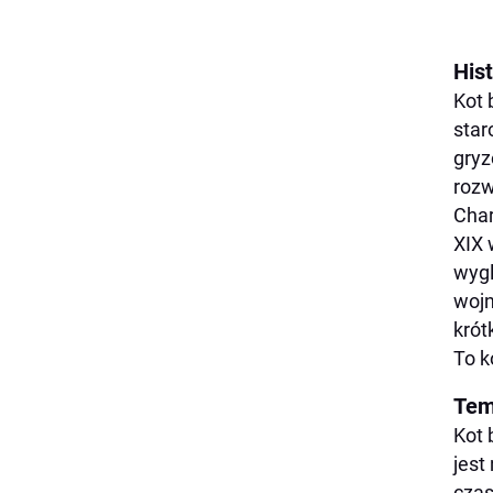
Hist
Kot 
star
gryz
rozw
Char
XIX 
wygl
wojn
krót
To k
Tem
Kot 
jest
czas