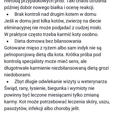
metodą przypadkowych prób. Taki chaos utrudnia
później dobór nowego białka i ocenę reakcji.
Brak kontroli nad drugim kotem w domu
Jeśli w domu jest kilka kotów, zwierzę na diecie
eliminacyjnej nie może podjadać z cudzej miski.
W praktyce często trzeba karmić koty osobno.
Dieta domowa bez bilansowania
Gotowane mięso z ryżem albo sam indyk nie są
pełnoporcjową dietą dla kota. Krótka próba pod
kontrolą specjalisty może mieć sens, ale
długotrwałe karmienie niezbilansowaną dietą grozi
niedoborami.
Zbyt długie odwlekanie wizyty u weterynarza
Świąd, rany, łysienie, biegunka i wymioty nie
powinny być leczone miesiącami tylko zmianą
karmy. Kot może potrzebować leczenia skóry, uszu,
pasożytów, infekcji albo choroby jelit.