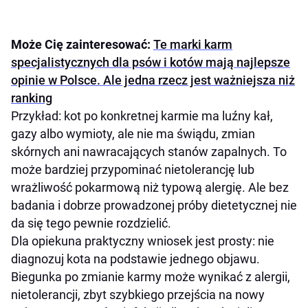
Może Cię zainteresować:
Te marki karm
specjalistycznych dla psów i kotów mają najlepsze
opinie w Polsce. Ale jedna rzecz jest ważniejsza niż
ranking
Przykład: kot po konkretnej karmie ma luźny kał,
gazy albo wymioty, ale nie ma świądu, zmian
skórnych ani nawracających stanów zapalnych. To
może bardziej przypominać nietolerancję lub
wrażliwość pokarmową niż typową alergię. Ale bez
badania i dobrze prowadzonej próby dietetycznej nie
da się tego pewnie rozdzielić.
Dla opiekuna praktyczny wniosek jest prosty: nie
diagnozuj kota na podstawie jednego objawu.
Biegunka po zmianie karmy może wynikać z alergii,
nietolerancji, zbyt szybkiego przejścia na nowy