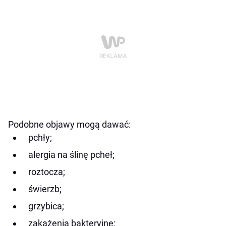
Podobne objawy mogą dawać:
pchły;
alergia na ślinę pcheł;
roztocza;
świerzb;
grzybica;
zakażenia bakteryjne;