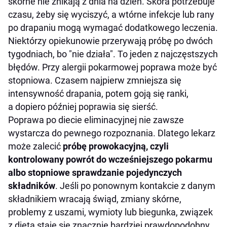
skórne nie znikają z dnia na dzień. Skóra potrzebuje
czasu, żeby się wyciszyć, a wtórne infekcje lub rany
po drapaniu mogą wymagać dodatkowego leczenia.
Niektórzy opiekunowie przerywają próbę po dwóch
tygodniach, bo "nie działa". To jeden z najczęstszych
błędów. Przy alergii pokarmowej poprawa może być
stopniowa. Czasem najpierw zmniejsza się
intensywność drapania, potem goją się ranki,
a dopiero później poprawia się sierść.
Poprawa po diecie eliminacyjnej nie zawsze
wystarcza do pewnego rozpoznania. Dlatego lekarz
może zalecić
próbę prowokacyjną, czyli
kontrolowany powrót do wcześniejszego pokarmu
albo stopniowe sprawdzanie pojedynczych
składników
. Jeśli po ponownym kontakcie z danym
składnikiem wracają świąd, zmiany skórne,
problemy z uszami, wymioty lub biegunka, związek
z dietą staje się znacznie bardziej prawdopodobny.