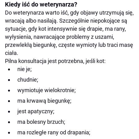
Kiedy iść do weterynarza?
Do weterynarza warto iść, gdy objawy utrzymują się,
wracają albo nasilają. Szczególnie niepokojące są
sytuacje, gdy kot intensywnie się drapie, ma rany,
wyłysienia, nawracające problemy z uszami,
przewlekłą biegunkę, częste wymioty lub traci masę
ciała.
Pilna konsultacja jest potrzebna, jeśli kot:
nie je;
chudnie;
wymiotuje wielokrotnie;
ma krwawą biegunkę;
jest apatyczny;
ma bolesny brzuch;
ma rozległe rany od drapania;