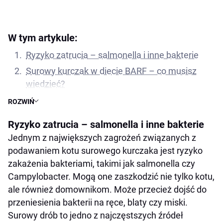
W tym artykule:
Ryzyko zatrucia – salmonella i inne bakterie
Surowy kurczak w diecie BARF – co musisz
wiedzieć?
Jak bezpiecznie podać kotu surowe mięso?
ROZWIŃ
Czy koty mogą jeść surową wątróbkę z
Ryzyko zatrucia – salmonella i inne bakterie
kurczaka?
Jednym z największych zagrożeń związanych z
Kiedy lepiej unikać surowego kurczaka w diecie
podawaniem kotu surowego kurczaka jest ryzyko
kota?
zakażenia bakteriami, takimi jak salmonella czy
Jak najlepiej podawać kotu pierś z kurczaka?
Campylobacter. Mogą one zaszkodzić nie tylko kotu,
ale również domownikom. Może przecież dojść do
Podsumowanie – surowy kurczak tylko z
przeniesienia bakterii na ręce, blaty czy miski.
rozwagą
Surowy drób to jedno z najczęstszych źródeł