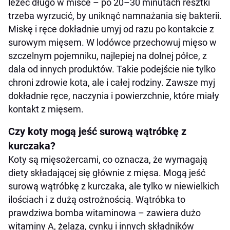
leżeć długo w misce – po 20–30 minutach resztki
trzeba wyrzucić, by uniknąć namnażania się bakterii.
Miskę i ręce dokładnie umyj od razu po kontakcie z
surowym mięsem. W lodówce przechowuj mięso w
szczelnym pojemniku, najlepiej na dolnej półce, z
dala od innych produktów. Takie podejście nie tylko
chroni zdrowie kota, ale i całej rodziny. Zawsze myj
dokładnie ręce, naczynia i powierzchnie, które miały
kontakt z mięsem.
Czy koty mogą jeść surową wątróbkę z
kurczaka?
Koty są mięsożercami, co oznacza, że wymagają
diety składającej się głównie z mięsa. Mogą jeść
surową wątróbkę z kurczaka, ale tylko w niewielkich
ilościach i z dużą ostrożnością. Wątróbka to
prawdziwa bomba witaminowa – zawiera dużo
witaminy A, żelaza, cynku i innych składników