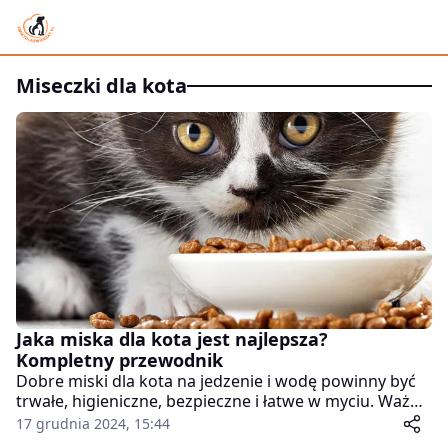
miseczki dla kota
Jaka miska dla kota jest najlepsza?
Kompletny przewodnik
Dobre miski dla kota na jedzenie i wodę powinny być
trwałe, higieniczne, bezpieczne i łatwe w myciu. Ważny
jest także ich rozmiar oraz kształt, dopasowany do
17 grudnia 2024, 15:44
potrzeb kota, jego stanu zdrowia i indywidualnych