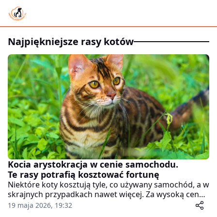
najpiękniejsze rasy kotów
Kocia arystokracja w cenie samochodu.
Te rasy potrafią kosztować fortunę
Niektóre koty kosztują tyle, co używany samochód, a w
skrajnych przypadkach nawet więcej. Za wysoką ceną
zwykle stoją rzadka linia hodowlana, nietypowe
19 maja 2026, 19:32
umaszczenie, trudność rozmnażania i moda na "dziki"