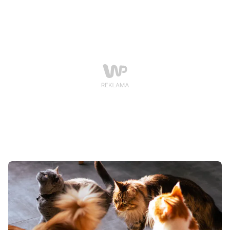
wygląd zwierzęcia. Największe emocje budzą koty
savannah, bengalskie i owiana legendą ashera. Warto
jednak wiedzieć, że przy takich rasach metka z ceną to
dopiero początek historii.