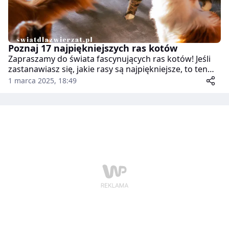
Poznaj 17 najpiękniejszych ras kotów
Zapraszamy do świata fascynujących ras kotów! Jeśli
zastanawiasz się, jakie rasy są najpiękniejsze, to ten
artykuł jest dla Ciebie.
1 marca 2025, 18:49