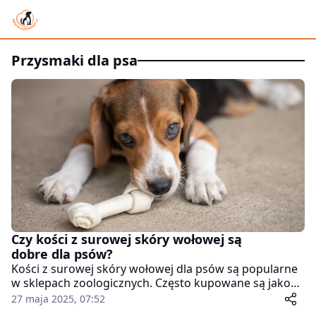
przysmaki dla psa
Czy kości z surowej skóry wołowej są
dobre dla psów?
Kości z surowej skóry wołowej dla psów są popularne
w sklepach zoologicznych. Często kupowane są jako
przysmak do żucia. Dla wielu właścicieli to szybki
27 maja 2025, 07:52
sposób na zajęcie psa. Pojawiają się jednak pytania: