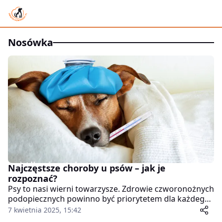
nosówka
Najczęstsze choroby u psów – jak je
rozpoznać?
Psy to nasi wierni towarzysze. Zdrowie czworonożnych
podopiecznych powinno być priorytetem dla każdego
właściciela. Podobnie jak ludzie, psy mogą cierpieć na
7 kwietnia 2025, 15:42
różne schorzenia. Objawy nie zawsze są oczywiste i nie