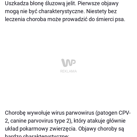
Jakie są objawy nosówki u psów?
Uszkadza błonę śluzową jelit. Pierwsze objawy
Leczenie nosówki
mogą nie być charakterystyczne. Niestety bez
leczenia choroba może prowadzić do śmierci psa.
Czy nosowka jest groźna?
Choroby serca u psów
Alergiczne pchle zapalenie skóry
Objawy i leczenie alergicznego pchlego
zapalenie skóry
Świerzb u psa
Grzybica skóry u psa
Wścieklizna
Cukrzyca
Jak wygląda cukrzyca u psa?
Chorobę wywołuje wirus parwowirus (patogen CPV-
Jak leczyć cukrzycę u psa?
2, canine parvovirus type 2), który atakuje głównie
Najczęstsze choroby u psów – wnioski
układ pokarmowy zwierzęcia. Objawy choroby są
końcowe
bardzo charakterystyczne: