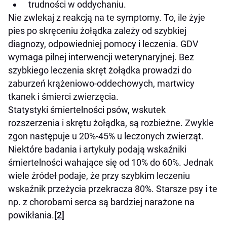
trudności w oddychaniu.
Nie zwlekaj z reakcją na te symptomy. To, ile żyje
pies po skręceniu żołądka zależy od szybkiej
diagnozy, odpowiedniej pomocy i leczenia. GDV
wymaga pilnej interwencji weterynaryjnej. Bez
szybkiego leczenia skręt żołądka prowadzi do
zaburzeń krążeniowo-oddechowych, martwicy
tkanek i śmierci zwierzęcia.
Statystyki śmiertelności psów, wskutek
rozszerzenia i skrętu żołądka, są rozbieżne. Zwykle
zgon następuje u 20%-45% u leczonych zwierząt.
Niektóre badania i artykuły podają wskaźniki
śmiertelności wahające się od 10% do 60%. Jednak
wiele źródeł podaje, że przy szybkim leczeniu
wskaźnik przeżycia przekracza 80%. Starsze psy i te
np. z chorobami serca są bardziej narażone na
powikłania.
[2]