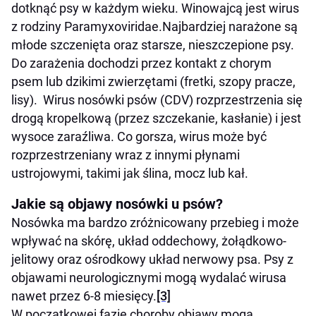
dotknąć psy w każdym wieku. Winowajcą jest wirus
z rodziny Paramyxoviridae.Najbardziej narażone są
młode szczenięta oraz starsze, nieszczepione psy.
Do zarażenia dochodzi przez kontakt z chorym
psem lub dzikimi zwierzętami (fretki, szopy pracze,
lisy). Wirus nosówki psów (CDV) rozprzestrzenia się
drogą kropelkową (przez szczekanie, kasłanie) i jest
wysoce zaraźliwa. Co gorsza, wirus może być
rozprzestrzeniany wraz z innymi płynami
ustrojowymi, takimi jak ślina, mocz lub kał.
Jakie są objawy nosówki u psów?
Nosówka ma bardzo zróżnicowany przebieg i może
wpływać na skórę, układ oddechowy, żołądkowo-
jelitowy oraz ośrodkowy układ nerwowy psa. Psy z
objawami neurologicznymi mogą wydalać wirusa
nawet przez 6-8 miesięcy.
[3]
W początkowej fazie choroby objawy mogą