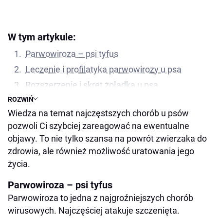
W tym artykule:
Parwowiroza – psi tyfus
Leczenie i profilatyka parwowirozy u psa
Rozszerzenie i skręt żołądka u psa
ROZWIŃ
Jakie są przyczyny ostrego rozszerzenia
Wiedza na temat najczęstszych chorób u psów
żołądka u psa?
pozwoli Ci szybciej zareagować na ewentualne
Objawy i leczenie skrętu żołądka u psa
objawy. To nie tylko szansa na powrót zwierzaka do
Choroba zwyrodnieniowa stawów u psa
zdrowia, ale również możliwość uratowania jego
Objawy choroby zwyrodnieniowej u psów i
życia.
leczenie
Parwowiroza – psi tyfus
Czy można wyleczyć chore stawy u psa?
Parwowiroza to jedna z najgroźniejszych chorób
Nosówka u psa
wirusowych. Najczęściej atakuje szczenięta.