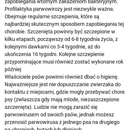
zapobiegania wtórnym zakażeniom bakteryjnym.
Profilaktyka parwowirozy jest niezwykle ważna.
Obejmuje regularne szczepienia, które są
najbardziej skutecznym sposobem zapobiegania tej
chorobie. Szczenięta powinny być szczepione w
kilku etapach, począwszy od 6-8 tygodnia życia, z
kolejnymi dawkami co 3-4 tygodnie, aż do
ukończenia 16 tygodni. Kolejne szczepienie
przypominające musi również zostać wykonane rok
później
Właściciele psów powinni również dbać o higienę.
Najważniejsze jest nie dopuszczanie zwierzaka do
kontaktu z miejscami, gdzie mogły przebywać chore
psy (zwłaszcza gdy mają młode, niezaszczepione
szczenięta). Ludzie nie mogą zarazić się
parwowirusem od swoich psów, jednak możesz
przenosić parwowirusa z jednego psa na drugiego
na ubraniach, butach lub dłoniach.