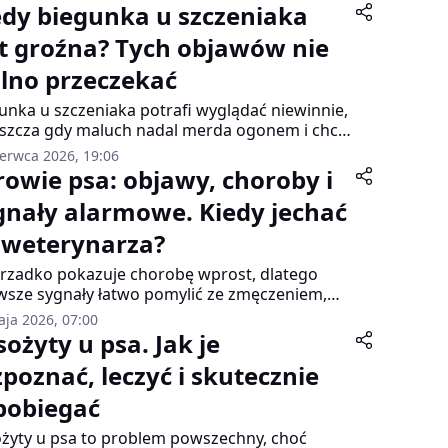
edy biegunka u szczeniaka
st groźna? Tych objawów nie
lno przeczekać
unka u szczeniaka potrafi wyglądać niewinnie,
szcza gdy maluch nadal merda ogonem i chce
bawić. Problem w tym, że młody pies odwadnia
zerwca 2026, 19:06
szybciej niż dorosły. Luźny stolec może być
rowie psa: objawy, choroby i
wszym sygnałem infekcji, pasożytów albo
gnały alarmowe. Kiedy jechać
ucia. Nie każda biegunka oznacza nagły wyjazd
liniki, ale są objawy, przy których nie warto
 weterynarza?
ać do rana. Najważniejsze jest jedno: patrz nie
o na kupę, ale też na zachowanie szczeniaka.
 rzadko pokazuje chorobę wprost, dlatego
wsze sygnały łatwo pomylić ze zmęczeniem,
iem albo chwilowym spadkiem nastroju.
aja 2026, 07:00
jszy apetyt, apatia, wymioty, biegunka, kaszel,
sożyty u psa. Jak je
wizna, drapanie, częste picie wody czy
zpoznać, leczyć i skutecznie
blemy z oddawaniem moczu mogą być
iazgiem, ale mogą też zapowiadać
pobiegać
żniejszy problem zdrowotny. Szczególnie
okojące są objawy nagłe: duszność, drgawki,
żyty u psa to problem powszechny, choć