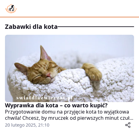
zabawki dla kota
Wyprawka dla kota – co warto kupić?
Przygotowanie domu na przyjęcie kota to wyjątkowa
chwila! Chcesz, by mruczek od pierwszych minut czuł
się bezpiecznie i swobodnie, prawda? Odpowiednio
20 lutego 2025, 21:10
dobrana wyprawka pomoże mu szybko
zaaklimatyzować się w nowym otoczeniu. Dlatego