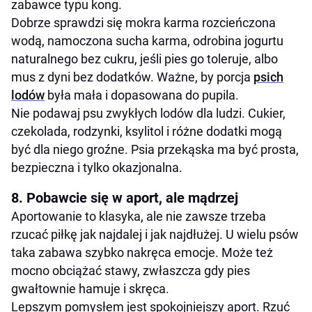
zabawce typu kong.
Dobrze sprawdzi się mokra karma rozcieńczona
wodą, namoczona sucha karma, odrobina jogurtu
naturalnego bez cukru, jeśli pies go toleruje, albo
mus z dyni bez dodatków. Ważne, by porcja
psich
lodów
była mała i dopasowana do pupila.
Nie podawaj psu zwykłych lodów dla ludzi. Cukier,
czekolada, rodzynki, ksylitol i różne dodatki mogą
być dla niego groźne. Psia przekąska ma być prosta,
bezpieczna i tylko okazjonalna.
8. Pobawcie się w aport, ale mądrzej
Aportowanie to klasyka, ale nie zawsze trzeba
rzucać piłkę jak najdalej i jak najdłużej. U wielu psów
taka zabawa szybko nakręca emocje. Może też
mocno obciążać stawy, zwłaszcza gdy pies
gwałtownie hamuje i skręca.
Lepszym pomysłem jest spokojniejszy aport. Rzuć