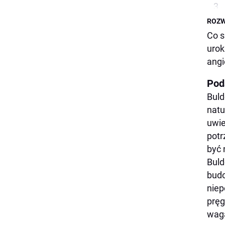
ROZW
Co s
urok
angi
Pod
Buld
natu
uwie
potr
być 
Buld
budo
niep
pręg
waga