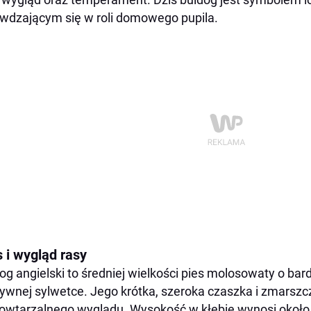
wdzającym się w roli domowego pupila.
 i wygląd rasy
og angielski to średniej wielkości pies molosowaty o bar
wnej sylwetce. Jego krótka, szeroka czaszka i zmarsz
owtarzalnego wyglądu. Wysokość w kłębie wynosi około