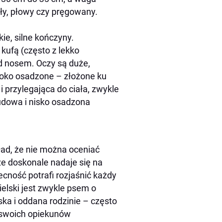
ały, płowy czy pręgowany.
kie, silne kończyny.
kufą (często z lekko
d nosem. Oczy są duże,
soko osadzone – złożone ku
 i przylegająca do ciała, zwykle
dowa i nisko osadzona
ład, że nie można oceniać
, że doskonale nadaje się na
ecność potrafi rozjaśnić każdy
lski jest zwykle psem o
ka i oddana rodzinie – często
o swoich opiekunów