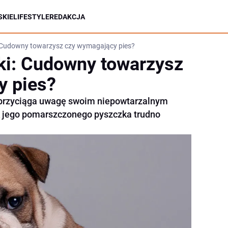
KIE
LIFESTYLE
REDAKCJA
: Cudowny towarzysz czy wymagający pies?
ki: Cudowny towarzysz
y pies?
ry przyciąga uwagę swoim niepowtarzalnym
 jego pomarszczonego pyszczka trudno