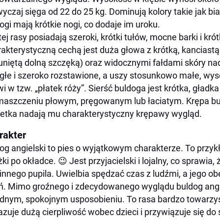
yczaj sięga od 22 do 25 kg. Dominują kolory takie jak bi
ogi mają krótkie nogi, co dodaje im uroku.
tej rasy posiadają szeroki, krótki tułów, mocne barki i krót
akterystyczną cechą jest duża głowa z krótką, kanciastą 
niętą dolną szczęką) oraz widocznymi fałdami skóry na
głe i szeroko rozstawione, a uszy stosunkowo małe, wy
wi w tzw. „płatek róży”. Sierść buldoga jest krótka, gładka
aszczeniu płowym, pręgowanym lub łaciatym. Krępa bu
etka nadają mu charakterystyczny krępawy wygląd.
rakter
og angielski to pies o wyjątkowym charakterze. To przyk
żki po okładce. 😉 Jest przyjacielski i lojalny, co sprawia
innego pupila. Uwielbia spędzać czas z ludźmi, a jego ob
ń. Mimo groźnego i zdecydowanego wyglądu buldog angie
dnym, spokojnym usposobieniu. To rasa bardzo towarzys
zuje dużą cierpliwość wobec dzieci i przywiązuje się d