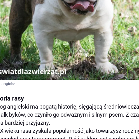
 angielski
oria rasy
og angielski ma bogatą historię, sięgającą średniowiec
alk byków, co czyniło go odważnym i silnym psem. Z cza
na bardziej przyjazny.
X wieku rasa zyskała popularność jako towarzysz rodzin
 wygląd oraz temperament. Dziś buldog jest symbolem lo