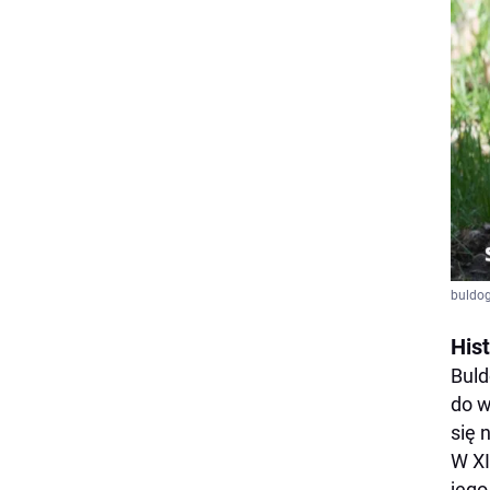
buldog
Hist
Buld
do w
się 
W XI
jego