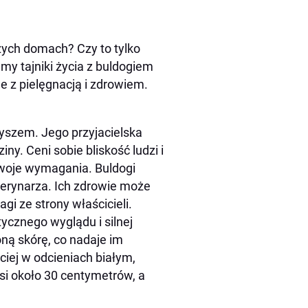
zych domach? Czy to tylko
my tajniki życia z buldogiem
e z pielęgnacją i zdrowiem.
zyszem. Jego przyjacielska
ny. Ceni sobie bliskość ludzi i
woje wymagania. Buldogi
eterynarza. Ich zdrowie może
i ze strony właścicieli.
ycznego wyglądu i silnej
ną skórę, co nadaje im
iej w odcieniach białym,
i około 30 centymetrów, a