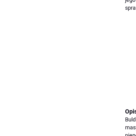
spra
Opis
Buld
masy
niep