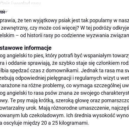
Opis i wygląd rasy
IŃ
Charakter
prawia, że ten wyjątkowy psiak jest tak popularny w nas
Zakup i cena
 zewnętrzny, czy może coś więcej? W tej podróży odkryje
Zdrowie buldoga angielskiego
elskim – od historii rasy po codzienne wyzwania związan
Najczęstsze schorzenia
stawowe informacje
Pielęgnacja
og angielski to pies, który potrafi być wspaniałym towar
Długość życia
ra i oddanie sprawiają, że szybko staje się członkiem rodzi
Żywienie
lbia spędzać czas z domownikami. Jednak ta rasa ma s
Przykładowe imiona
zebują odpowiedniej pielęgnacji i regularnych wizyt u w
narażone na różne problemy, co wymaga szczególnej uwag
Sport i zabawa
og angielski to rasa psów znana ze swojego charakteryst
Szkolenie
wy. Te psy mają krótką, szeroką głowę oraz pomarszczo
Styl życia
owtarzalny urok. Mają różnorodne umaszczenie, najczęśc
Wrażenie ogólne
owanym lub czekoladowym. Ich średnia wysokość wynos
 oscyluje między 20 a 25 kilogramami.
Dla kogo sprawdzi się buldog angielski?