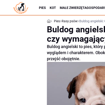
PIES
KOT
MAŁE ZWIERZĘTA
GOSPODARS
Pies
Rasy psów
Buldog angielski
Buldog angiels
czy wymagając
Buldog angielski to pies, któ
wyglądem i charakterem. Obok
przejść obojętnie.