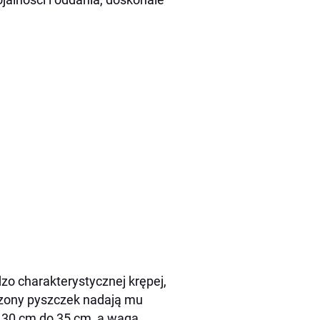
dzo charakterystycznej krępej,
czony pyszczek nadają mu
 30 cm do 35 cm, a waga