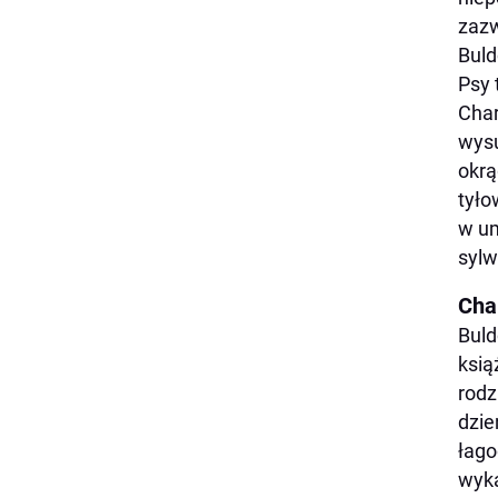
zazw
Buld
Psy 
Char
wysu
okrą
tyło
w um
sylw
Cha
Buld
ksią
rodz
dzie
łago
wyka