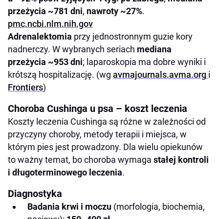
przeżycia ~781 dni
,
nawroty ~27%
.
pmc.ncbi.nlm.nih.gov
Adrenalektomia
przy jednostronnym guzie kory
nadnerczy. W wybranych seriach
mediana
przeżycia ~953 dni
; laparoskopia ma dobre wyniki i
krótszą hospitalizację. (wg
avmajournals.avma.org
i
Frontiers
)
Choroba Cushinga u psa – koszt leczenia
Koszty leczenia Cushinga są różne w zależności od
przyczyny choroby, metody terapii i miejsca, w
którym pies jest prowadzony. Dla wielu opiekunów
to ważny temat, bo choroba wymaga
stałej kontroli
i długoterminowego leczenia
.
Diagnostyka
Badania krwi i moczu
(morfologia, biochemia,