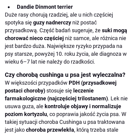
Dandie Dinmont terrier
Duże rasy chorują rzadziej, ale u nich częściej
spotyka się
guzy nadnerczy
niż postać
przysadkową. Część badań sugeruje, że
suki mogą
chorować nieco częściej
niż samce, ale różnica nie
jest bardzo duża. Największe ryzyko przypada na
psy starsze, powyżej 10. roku życia, ale diagnoza w
wieku 6–7 lat nie należy do rzadkości.
Czy chorobą cushinga u psa jest wyleczalna?
W większości przypadków
PDH (przysadkowej
postaci choroby)
stosuje się
leczenie
farmakologiczne (najczęściej trilostanem)
. Lek nie
usuwa guza, ale
kontroluje objawy i normalizuje
poziom kortyzolu
, co poprawia jakość życia psa. W
takiej sytuacji choroba Cushinga u psa traktowana
jest jako
choroba przewlekła
, którą trzeba stale