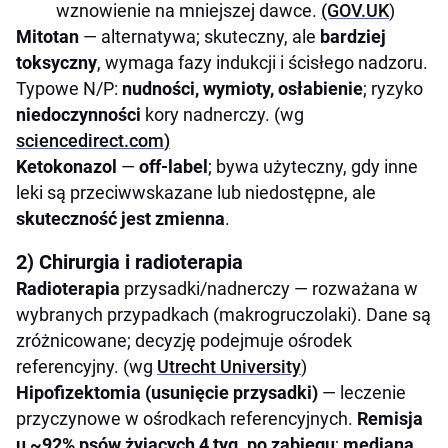
wznowienie na mniejszej dawce.
(GOV.UK
)
Mitotan
— alternatywa; skuteczny, ale
bardziej
toksyczny
, wymaga fazy indukcji i ścisłego nadzoru.
Typowe N/P:
nudności, wymioty, osłabienie
; ryzyko
niedoczynności
kory nadnerczy. (wg
sciencedirect.com
)
Ketokonazol
—
off-label
; bywa użyteczny, gdy inne
leki są przeciwwskazane lub niedostępne, ale
skuteczność jest zmienna
.
2) Chirurgia i radioterapia
Radioterapia
przysadki/nadnerczy — rozważana w
wybranych przypadkach (makrogruczolaki). Dane są
zróżnicowane; decyzję podejmuje ośrodek
referencyjny. (wg
Utrecht University
)
Hipofizektomia (usunięcie przysadki)
— leczenie
przyczynowe w ośrodkach referencyjnych.
Remisja
u ~92% psów żyjących 4 tyg. po zabiegu
;
mediana