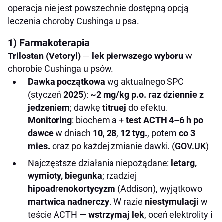
operacja nie jest powszechnie dostępną opcją
leczenia choroby Cushinga u psa.
1) Farmakoterapia
Trilostan (Vetoryl) — lek pierwszego wyboru
w
chorobie Cushinga u psów.
Dawka początkowa
wg aktualnego SPC
(styczeń
2025
):
~2 mg/kg p.o. raz dziennie z
jedzeniem
; dawkę
titruej
do efektu.
Monitoring
: biochemia +
test ACTH
4–6 h po
dawce
w dniach
10
,
28
,
12 tyg.
, potem
co 3
mies.
oraz po każdej zmianie dawki. (
GOV.UK
)
Najczęstsze działania niepożądane:
letarg,
wymioty, biegunka
; rzadziej
hipoadrenokortycyzm
(Addison), wyjątkowo
martwica nadnerczy
. W razie
niestymulacji
w
teście ACTH —
wstrzymaj lek
, oceń elektrolity i