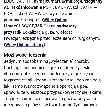
LDDST/ACTH. (
avmajournals.avma.org
)
Endogenny
ACTH
Różnicowanie
PDH vs ADHWysoki ACTH →
PDH; niski → ADHWrażliwy na warunki
pobrania/transport. (
Wiley Online
Library
)
USG/CT/MRI
Ocena
nadnerczy
i
przysadki
Lokalizacja guza, wielkość,
inwazjaNiezbędne przed leczeniem chirurgicznym.
(
Wiley Online Library
)
Możliwości leczenia
Jedynym sposobem na „wyleczenie” choroby
Cushinga jest usunięcie guza nadnerczy, jeśli
choroba jest zależna od nadnerczy, a guz się nie
rozprzestrzenił. Jednak złożoność takiego zabiegu,
jak i samo ryzyko związane z operacją u psa,
sprawia, że większość przypadków leczy się lekami.
Techniki chirurgiczne usuwania guzów przysadki
mózgowej u psów są w fazie badań. Tym samym