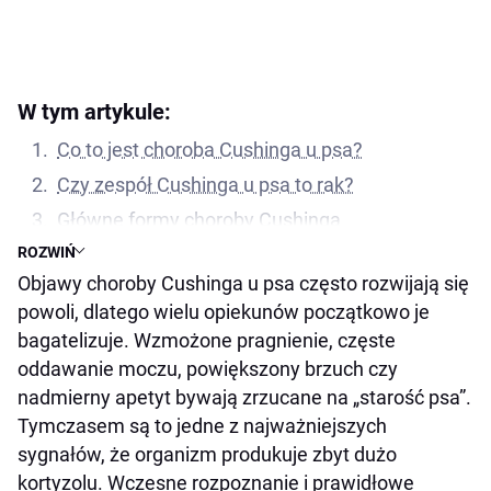
W tym artykule:
Co to jest choroba Cushinga u psa?
Czy zespół Cushinga u psa to rak?
Główne formy choroby Cushinga
ROZWIŃ
Jakie są objawy choroby Cushinga u psa?
Objawy choroby Cushinga u psa często rozwijają się
Dlaczego objawy łatwo przeoczyć?
powoli, dlatego wielu opiekunów początkowo je
Najczęstsze powikłania
bagatelizuje. Wzmożone pragnienie, częste
Jak długo żyje pies z chorobą Cushinga?
oddawanie moczu, powiększony brzuch czy
Psy z postacią przysadkową (PDH)
nadmierny apetyt bywają zrzucane na „starość psa”.
Tymczasem są to jedne z najważniejszych
Psy z guzem nadnercza (ADH)
sygnałów, że organizm produkuje zbyt dużo
Czynniki, które skracają życie
kortyzolu. Wczesne rozpoznanie i prawidłowe