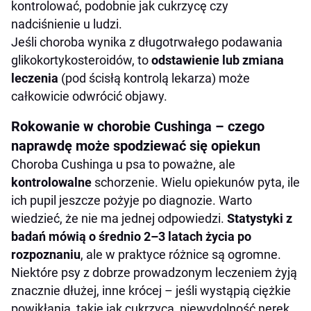
kontrolować, podobnie jak cukrzycę czy
nadciśnienie u ludzi.
Jeśli choroba wynika z długotrwałego podawania
glikokortykosteroidów, to
odstawienie lub zmiana
leczenia
(pod ścisłą kontrolą lekarza) może
całkowicie odwrócić objawy.
Rokowanie w chorobie Cushinga – czego
naprawdę może spodziewać się opiekun
Choroba Cushinga u psa to poważne, ale
kontrolowalne
schorzenie. Wielu opiekunów pyta, ile
ich pupil jeszcze pożyje po diagnozie. Warto
wiedzieć, że nie ma jednej odpowiedzi.
Statystyki z
badań mówią o średnio 2–3 latach życia po
rozpoznaniu
, ale w praktyce różnice są ogromne.
Niektóre psy z dobrze prowadzonym leczeniem żyją
znacznie dłużej, inne krócej – jeśli wystąpią ciężkie
powikłania, takie jak cukrzyca, niewydolność nerek