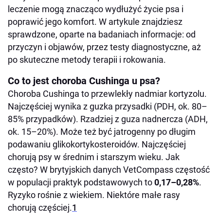
Diagnostyka: jak lekarz potwierdza chorobę
leczenie mogą znacząco wydłużyć życie psa i
Cushinga u psa
poprawić jego komfort. W artykule znajdziesz
Możliwości leczenia
sprawdzone, oparte na badaniach informacje: od
przyczyn i objawów, przez testy diagnostyczne, aż
1) Farmakoterapia
po skuteczne metody terapii i rokowania.
2) Chirurgia i radioterapia
Choroba Cushinga u psa – koszt leczenia
Co to jest choroba Cushinga u psa?
Choroba Cushinga to przewlekły nadmiar kortyzolu.
Diagnostyka
Najczęściej wynika z guzka przysadki (PDH, ok. 80–
Leczenie farmakologiczne
85% przypadków). Rzadziej z guza nadnercza (ADH,
Leczenie chirurgiczne
ok. 15–20%). Może też być jatrogenny po długim
Koszty dodatkowe
podawaniu glikokortykosteroidów. Najczęściej
chorują psy w średnim i starszym wieku. Jak
U jakiego psa występuje zespół Cushinga?
często? W brytyjskich danych VetCompass częstość
Rasy predysponowane
w populacji praktyk podstawowych to
0,17–0,28%
.
Czy chorobą cushinga u psa jest wyleczalna?
Ryzyko rośnie z wiekiem. Niektóre małe rasy
Rokowanie w chorobie Cushinga – czego
chorują częściej.
1
naprawdę może spodziewać się opiekun