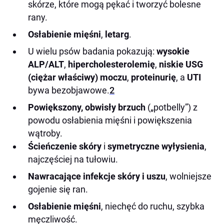
skórze, które mogą pękać i tworzyć bolesne
rany.
Osłabienie mięśni
,
letarg
.
U wielu psów badania pokazują:
wysokie
ALP/ALT
,
hipercholesterolemię
,
niskie USG
(ciężar właściwy) moczu
,
proteinurię
, a
UTI
bywa bezobjawowe.
2
Powiększony, obwisły brzuch
(„potbelly”) z
powodu osłabienia mięśni i powiększenia
wątroby.
Ścieńczenie skóry
i
symetryczne wyłysienia
,
najczęściej na tułowiu.
Nawracające infekcje skóry i uszu
, wolniejsze
gojenie się ran.
Osłabienie mięśni
, niechęć do ruchu, szybka
męczliwość.