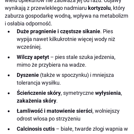
wielu opiekunów nie zauważa jej od razu. Objawy
wynikają z przewlekłego nadmiaru
kortyzolu
, który
zaburza gospodarkę wodną, wpływa na metabolizm
i osłabia odporność.
Duże pragnienie i częstsze sikanie
. Pies
wypija nawet kilkukrotnie więcej wody niż
wcześniej.
Wilczy apetyt
– pies stale szuka jedzenia,
mimo że przybiera na wadze.
Dyszenie
(także w spoczynku) i mniejsza
tolerancja wysiłku.
Ścieńczenie skóry
, symetryczne
wyłysienia
,
zakażenia skóry
.
Łamliwość i matowienie sierści
, wolniejszy
odrost włosa po strzyżeniu
Calcinosis cutis
– białe, twarde złogi wapnia w