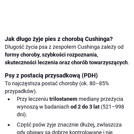
Jak długo żyje pies z chorobą Cushinga?
Długość życia psa z zespołem Cushinga zależy od
formy choroby, szybkości rozpoznania,
skuteczności leczenia oraz chorób towarzyszących
.
Psy z postacią przysadkową (PDH)
To najczęstsza postać choroby (ok. 80–85%
przypadków).
Przy leczeniu
trilostanem
mediany przeżycia
wynoszą w badaniach
od 2 do 3 lat
(521–998
dni).
Część psów żyje znacznie dłużej, zwłaszcza
gdy objawy są dobrze kontrolowane i nie