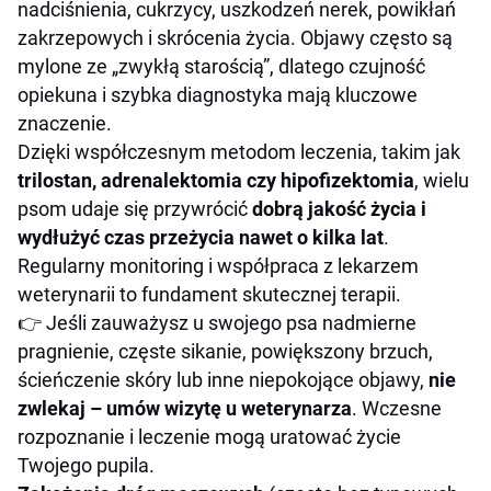
nadciśnienia, cukrzycy, uszkodzeń nerek, powikłań
zakrzepowych i skrócenia życia. Objawy często są
mylone ze „zwykłą starością”, dlatego czujność
opiekuna i szybka diagnostyka mają kluczowe
znaczenie.
Dzięki współczesnym metodom leczenia, takim jak
trilostan, adrenalektomia czy hipofizektomia
, wielu
psom udaje się przywrócić
dobrą jakość życia i
wydłużyć czas przeżycia nawet o kilka lat
.
Regularny monitoring i współpraca z lekarzem
weterynarii to fundament skutecznej terapii.
👉 Jeśli zauważysz u swojego psa nadmierne
pragnienie, częste sikanie, powiększony brzuch,
ścieńczenie skóry lub inne niepokojące objawy,
nie
zwlekaj – umów wizytę u weterynarza
. Wczesne
rozpoznanie i leczenie mogą uratować życie
Twojego pupila.