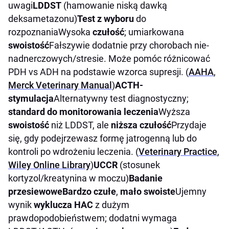
uwagi
LDDST
(hamowanie niską dawką
deksametazonu)
Test z wyboru
do
rozpoznaniaWysoka
czułość
; umiarkowana
swoistość
Fałszywie dodatnie przy chorobach nie-
nadnerczowych/stresie. Może pomóc różnicować
PDH vs ADH na podstawie wzorca supresji. (
AAHA
,
Merck Veterinary Manual
)
ACTH-
stymulacja
Alternatywny test diagnostyczny;
standard do monitorowania leczenia
Wyższa
swoistość
niż LDDST, ale
niższa czułość
Przydaje
się, gdy podejrzewasz formę jatrogenną lub do
kontroli po wdrożeniu leczenia. (
Veterinary Practice
,
Wiley Online Library
)
UCCR
(stosunek
kortyzol/kreatynina w moczu)
Badanie
przesiewowe
Bardzo czułe
,
mało swoiste
Ujemny
wynik
wyklucza HAC
z dużym
prawdopodobieństwem; dodatni wymaga