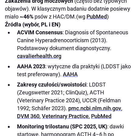
Zakażenia dróg moczowych
(często bez typowych
objawów). W klasycznym badaniu dodatnie posiewy
miało
~46%
psów z HAC/DM.(wg
PubMed
)
Źródła (wybór, PL i EN)
ACVIM Consensus
: Diagnosis of Spontaneous
Canine Hyperadrenocorticism (2013).
Podstawowy dokument diagnostyczny.
cavalierhealth.org
AAHA 2023
: wytyczne dla praktyki (LDDST jako
test preferowany).
AAHA
Zakresy czułości/swoistości
: LDDST
(Zeugswetter 2021; ClinQuiz), ACTH
(Veterinary Practice 2024), UCCR (Feldman
1992; Schäfer 2023).
pmc.ncbi.nlm.nih.gov
,
DVM 360
,
Veterinary Practice
,
PubMed
Monitoring trilostanu (SPC 2025, UK)
: dawki
startowe, harmonogram ACTH 4–6 h po