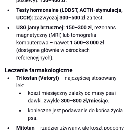
posiewy):
150–400 zł
.
Testy hormonalne (LDDST, ACTH-stymulacja,
UCCR):
zazwyczaj
300–500 zł
za test.
USG jamy brzusznej:
150–300 zł
, rezonans
magnetyczny (MRI) lub tomografia
komputerowa – nawet
1 500–3 000 zł
(dostępne głównie w ośrodkach
referencyjnych).
Leczenie farmakologiczne
Trilostan (Vetoryl)
– najczęściej stosowany
lek:
koszt miesięczny zależy od masy psa i
dawki, zwykle
300–800 zł/miesiąc
.
konieczne jest podawanie do końca życia
psa.
Mitotan
– rzadziej używany, ale koszt podobny