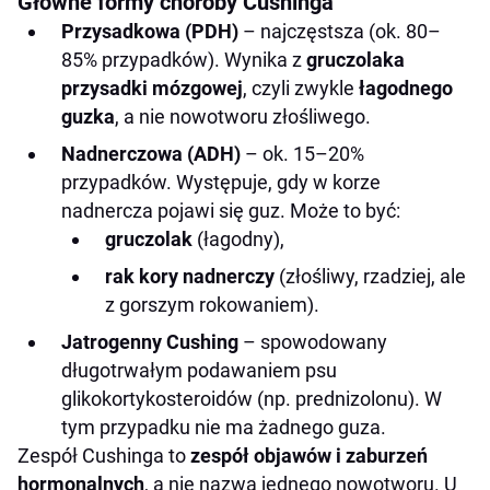
Główne formy choroby Cushinga
Przysadkowa (PDH)
– najczęstsza (ok. 80–
85% przypadków). Wynika z
gruczolaka
przysadki mózgowej
, czyli zwykle
łagodnego
guzka
, a nie nowotworu złośliwego.
Nadnerczowa (ADH)
– ok. 15–20%
przypadków. Występuje, gdy w korze
nadnercza pojawi się guz. Może to być:
gruczolak
(łagodny),
rak kory nadnerczy
(złośliwy, rzadziej, ale
z gorszym rokowaniem).
Jatrogenny Cushing
– spowodowany
długotrwałym podawaniem psu
glikokortykosteroidów (np. prednizolonu). W
tym przypadku nie ma żadnego guza.
Zespół Cushinga to
zespół objawów i zaburzeń
hormonalnych
, a nie nazwa jednego nowotworu. U