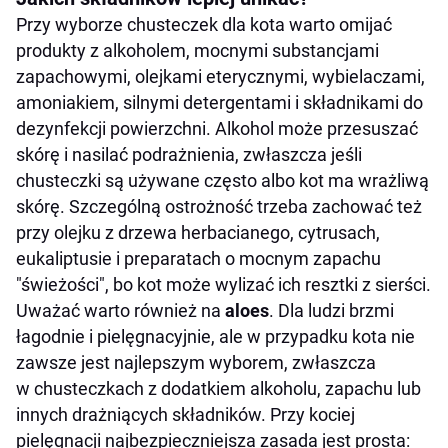
Przy wyborze chusteczek dla kota warto omijać
produkty z alkoholem, mocnymi substancjami
zapachowymi, olejkami eterycznymi, wybielaczami,
amoniakiem, silnymi detergentami i składnikami do
dezynfekcji powierzchni. Alkohol może przesuszać
skórę i nasilać podrażnienia, zwłaszcza jeśli
chusteczki są używane często albo kot ma wrażliwą
skórę. Szczególną ostrożność trzeba zachować też
przy olejku z drzewa herbacianego, cytrusach,
eukaliptusie i preparatach o mocnym zapachu
"świeżości", bo kot może wylizać ich resztki z sierści.
Uważać warto również na
aloes
. Dla ludzi brzmi
łagodnie i pielęgnacyjnie, ale w przypadku kota nie
zawsze jest najlepszym wyborem, zwłaszcza
w chusteczkach z dodatkiem alkoholu, zapachu lub
innych drażniących składników. Przy kociej
pielęgnacji najbezpieczniejsza zasada jest prosta: