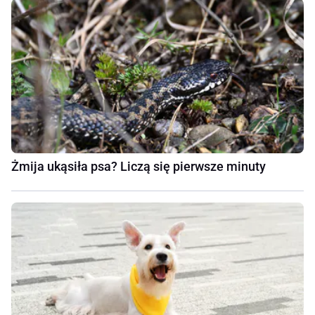
Żmija ukąsiła psa? Liczą się pierwsze minuty