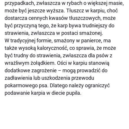
Jaki sposób przygotowania ryby jest najlepszy
przypadkach, zwłaszcza w rybach o większej masie,
dla psa?
może być jeszcze wyższa. Tłuszcz w karpiu, choć
dostarcza cennych kwasów tłuszczowych, może
Dlaczego ryby są korzystne dla zdrowia psa?
być przyczyną tego, że karp bywa trudniejszy do
Podsumowanie
strawienia, zwłaszcza w postaci smażonej.
W tradycyjnej formie, smażony w panierce, ma
także wysoką kaloryczność, co sprawia, że może
być trudny do strawienia, zwłaszcza dla psów z
wrażliwym żołądkiem. Ości w karpiu stanowią
dodatkowe zagrożenie – mogą prowadzić do
zadławienia lub uszkodzenia przewodu
pokarmowego psa. Dlatego należy ograniczyć
podawanie karpia w diecie pupila.