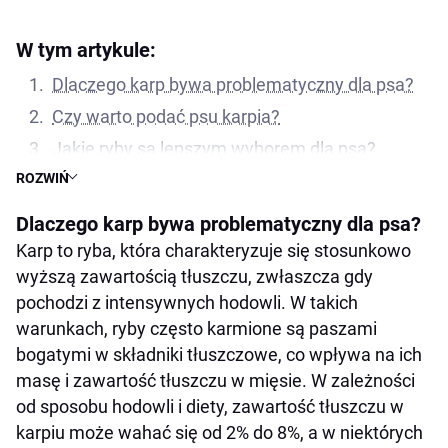
W tym artykule:
Dlaczego karp bywa problematyczny dla psa?
Czy warto podać psu karpia?
Jakie ryby są lepszym wyborem dla psa?
ROZWIŃ
Dorsz – lekkostrawny wybór dla psa
Mintaj – idealny dla psów z problemami
Dlaczego karp bywa problematyczny dla psa?
trawiennymi
Karp to ryba, która charakteryzuje się stosunkowo
Sandacz – lekka i delikatna ryba
wyższą zawartością tłuszczu, zwłaszcza gdy
pochodzi z intensywnych hodowli. W takich
Okoń – świetny wybór na wigilijny stół
warunkach, ryby często karmione są paszami
Miruna – delikatna ryba dla psa
bogatymi w składniki tłuszczowe, co wpływa na ich
Śledzie na Wigilię – bezpieczne w odpowiedniej
masę i zawartość tłuszczu w mięsie. W zależności
formie
od sposobu hodowli i diety, zawartość tłuszczu w
Halibut – kaloryczny, ale sycący
karpiu może wahać się od 2% do 8%, a w niektórych