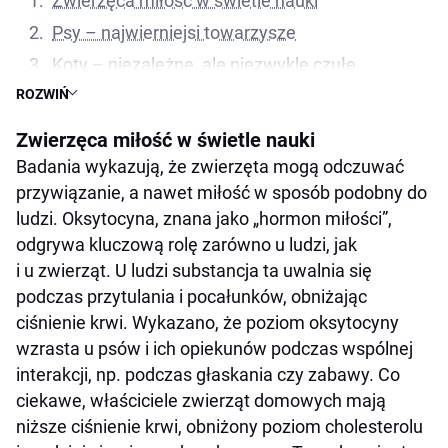
Zwierzęca miłość w świetle nauki
Psy – najwierniejsi towarzysze
Koty – niezależne, ale niezwykle czułe
remedium na stres
ROZWIŃ
Inne zwierzęta i ich więź z człowiekiem
Zwierzęca miłość w świetle nauki
Czy zwierzęta rozumieją miłość?
Badania wykazują, że zwierzęta mogą odczuwać
przywiązanie, a nawet miłość w sposób podobny do
ludzi. Oksytocyna, znana jako „hormon miłości”,
odgrywa kluczową rolę zarówno u ludzi, jak
i u zwierząt. U ludzi substancja ta uwalnia się
podczas przytulania i pocałunków, obniżając
ciśnienie krwi. Wykazano, że poziom oksytocyny
wzrasta u psów i ich opiekunów podczas wspólnej
interakcji, np. podczas głaskania czy zabawy. Co
ciekawe, właściciele zwierząt domowych mają
niższe ciśnienie krwi, obniżony poziom cholesterolu