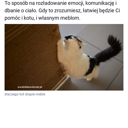
To sposób na rozładowanie emocji, komunikację i
Zabezpiecz meble, które są „ofiarami”
dbanie o ciało. Gdy to zrozumiesz, łatwiej będzie Ci
Zadbaj o emocje kota
pomóc i kotu, i własnym meblom.
Czy można obcinać kotu pazury?
Zaufanie zamiast kary
dlaczego kot drapie meble