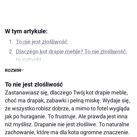
W tym artykule:
To nie jest złośliwość
Dlaczego kot drapie meble? To nie złośliwość,
to instynkt
Najczęstsze powody drapania mebli przez kota
ROZWIŃ
Dlaczego kot ignoruje drapak?
To nie jest złośliwość
Co nie działa – czyli dlaczego krzyk tylko
Zastanawiasz się, dlaczego Twój kot drapie meble,
pogarsza sytuację
choć ma drapak, zabawki i pełną miskę. Wydaje się,
Jak oduczyć kota drapania mebli – skutecznie i
że wszystko robisz dobrze, a mimo to fotel wygląda
z empatią
jak po huraganie. To frustruje. Ale prawda jest inna
niż myślisz. Drapanie nie jest złośliwe. To naturalne
Postaw na dobry drapak
zachowanie, które ma dla kota ogromne znaczenie.
Zachęć kota do korzystania z drapaka