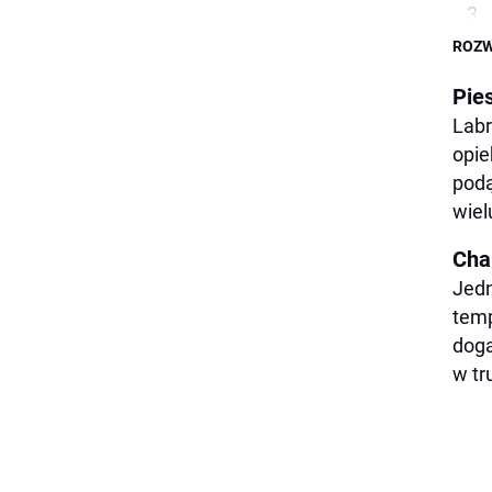
ROZW
Pies
Labr
opie
podą
wiel
Cha
Jedn
temp
doga
w tr