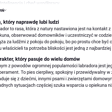
Inteligencja i chęć współpracy
IŃ
Energia, która zachęca do ruchu
Silna więź z opiekunem
, który naprawdę lubi ludzi
Dlaczego popularność bywa myląca
ador to rasa, która z natury nastawiona jest na kontakt z
kuna, obserwować domowników i uczestniczyć w codzie
Podsumowanie
ża za ludźmi z pokoju do pokoju, bo po prostu chce być cz
u właścicieli ta potrzeba bliskości jest jedną z najbardzi
rakter, który pasuje do wielu domów
ym z powodów ogromnej popularności labradora jest j
erament. To pies cierpliwy, spokojny i przewidywalny 
duje się z dziećmi, innymi psami i zwierzętami domowy
udnych sytuacjach częściej szuka wsparcia u opiekuna n