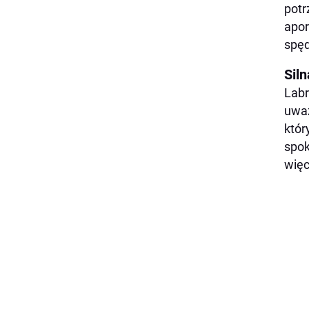
potr
apor
spęd
Sil
Labr
uważ
któr
spok
więc