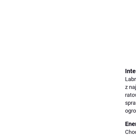
Inte
Labr
z na
rato
spra
ogro
Ene
Choć