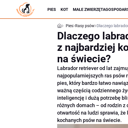
PIES
KOT
MAŁE ZWIERZĘTA
GOSPODARS
Pies
Rasy psów
Dlaczego labrador
Dlaczego labrad
z najbardziej 
na świecie?
Labrador retriever od lat zajm
najpopularniejszych ras psów n
pies, który bardzo łatwo nawiąz
ważną częścią codziennego życ
inteligencję i dużą potrzebę bl
różnych domach – od rodzin z 
otwartość na ludzi sprawia, że
kochanych psów na świecie.