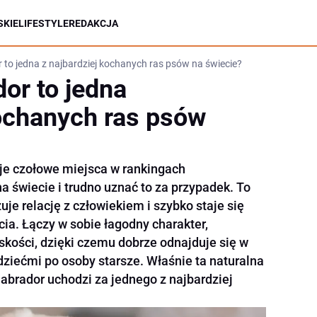
KIE
LIFESTYLE
REDAKCJA
 to jedna z najbardziej kochanych ras psów na świecie?
or to jedna
kochanych ras psów
uje czołowe miejsca w rankingach
a świecie i trudno uznać to za przypadek. To
uje relację z człowiekiem i szybko staje się
ia. Łączy w sobie łagodny charakter,
iskości, dzięki czemu dobrze odnajduje się w
dziećmi po osoby starsze. Właśnie ta naturalna
 labrador uchodzi za jednego z najbardziej