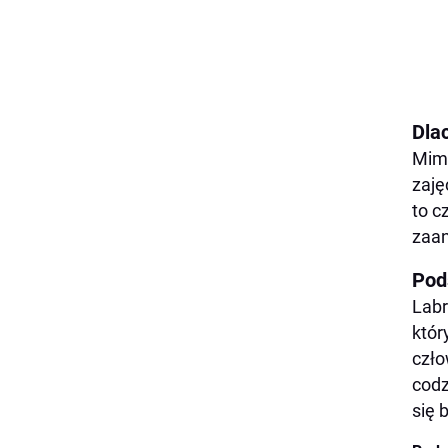
Dla
Mimo
zaję
to c
zaan
Pod
Labr
któr
czło
codz
się