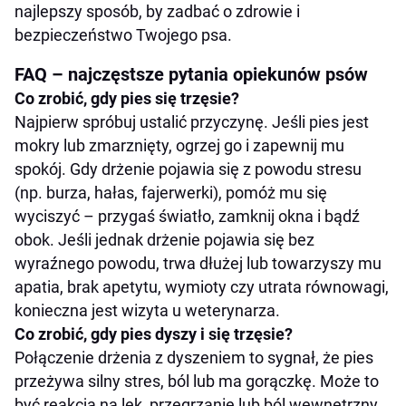
najlepszy sposób, by zadbać o zdrowie i
bezpieczeństwo Twojego psa.
FAQ – najczęstsze pytania opiekunów psów
Co zrobić, gdy pies się trzęsie?
Najpierw spróbuj ustalić przyczynę. Jeśli pies jest
mokry lub zmarznięty, ogrzej go i zapewnij mu
spokój. Gdy drżenie pojawia się z powodu stresu
(np. burza, hałas, fajerwerki), pomóż mu się
wyciszyć – przygaś światło, zamknij okna i bądź
obok. Jeśli jednak drżenie pojawia się bez
wyraźnego powodu, trwa dłużej lub towarzyszy mu
apatia, brak apetytu, wymioty czy utrata równowagi,
konieczna jest wizyta u weterynarza.
Co zrobić, gdy pies dyszy i się trzęsie?
Połączenie drżenia z dyszeniem to sygnał, że pies
przeżywa silny stres, ból lub ma gorączkę. Może to
być reakcja na lęk, przegrzanie lub ból wewnętrzny.