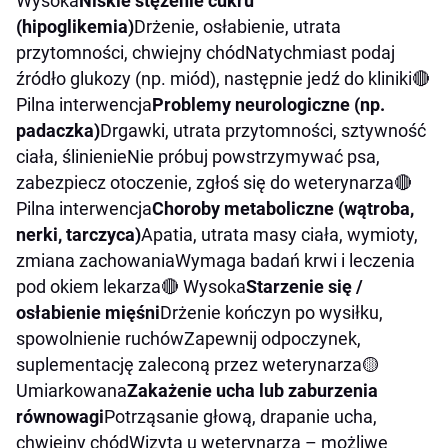
Wysoka
Niskie stężenie cukru
(hipoglikemia)
Drżenie, osłabienie, utrata
przytomności, chwiejny chódNatychmiast podaj
źródło glukozy (np. miód), następnie jedź do kliniki🔴
Pilna interwencja
Problemy neurologiczne (np.
padaczka)
Drgawki, utrata przytomności, sztywność
ciała, ślinienieNie próbuj powstrzymywać psa,
zabezpiecz otoczenie, zgłoś się do weterynarza🔴
Pilna interwencja
Choroby metaboliczne (wątroba,
nerki, tarczyca)
Apatia, utrata masy ciała, wymioty,
zmiana zachowaniaWymaga badań krwi i leczenia
pod okiem lekarza🔴 Wysoka
Starzenie się /
osłabienie mięśni
Drżenie kończyn po wysiłku,
spowolnienie ruchówZapewnij odpoczynek,
suplementację zaleconą przez weterynarza🟡
Umiarkowana
Zakażenie ucha lub zaburzenia
równowagi
Potrząsanie głową, drapanie ucha,
chwiejny chódWizyta u weterynarza – możliwe