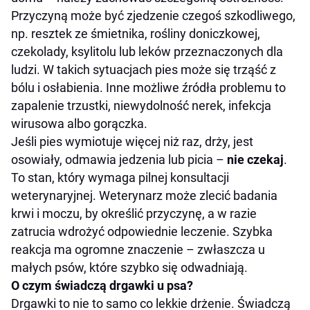
Przyczyną może być zjedzenie czegoś szkodliwego,
np. resztek ze śmietnika, rośliny doniczkowej,
czekolady, ksylitolu lub leków przeznaczonych dla
ludzi. W takich sytuacjach pies może się trząść z
bólu i osłabienia. Inne możliwe źródła problemu to
zapalenie trzustki, niewydolność nerek, infekcja
wirusowa albo gorączka.
Jeśli pies wymiotuje więcej niż raz, drży, jest
osowiały, odmawia jedzenia lub picia –
nie czekaj
.
To stan, który wymaga pilnej konsultacji
weterynaryjnej. Weterynarz może zlecić badania
krwi i moczu, by określić przyczynę, a w razie
zatrucia wdrożyć odpowiednie leczenie. Szybka
reakcja ma ogromne znaczenie – zwłaszcza u
małych psów, które szybko się odwadniają.
O czym świadczą drgawki u psa?
Drgawki to nie to samo co lekkie drżenie. Świadczą