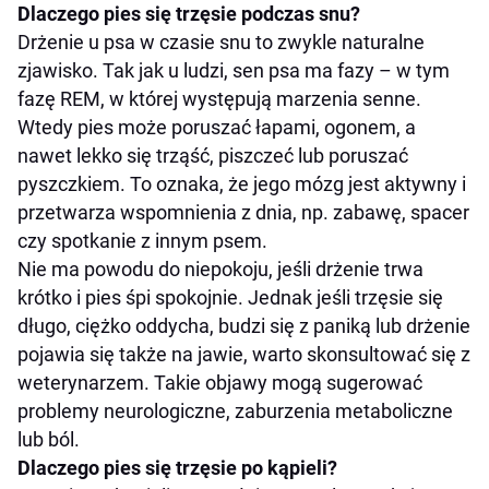
Dlaczego pies się trzęsie podczas snu?
Drżenie u psa w czasie snu to zwykle naturalne
zjawisko. Tak jak u ludzi, sen psa ma fazy – w tym
fazę REM, w której występują marzenia senne.
Wtedy pies może poruszać łapami, ogonem, a
nawet lekko się trząść, piszczeć lub poruszać
pyszczkiem. To oznaka, że jego mózg jest aktywny i
przetwarza wspomnienia z dnia, np. zabawę, spacer
czy spotkanie z innym psem.
Nie ma powodu do niepokoju, jeśli drżenie trwa
krótko i pies śpi spokojnie. Jednak jeśli trzęsie się
długo, ciężko oddycha, budzi się z paniką lub drżenie
pojawia się także na jawie, warto skonsultować się z
weterynarzem. Takie objawy mogą sugerować
problemy neurologiczne, zaburzenia metaboliczne
lub ból.
Dlaczego pies się trzęsie po kąpieli?