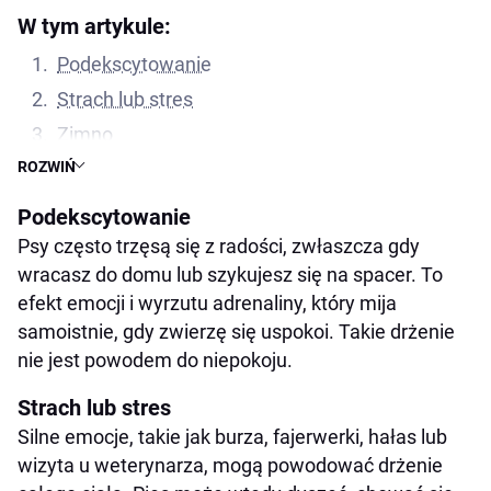
W tym artykule:
Podekscytowanie
Strach lub stres
Zimno
ROZWIŃ
Ból lub dyskomfort
Nudności lub choroba
Podekscytowanie
Choroby i zaburzenia neurologiczne
Psy często trzęsą się z radości, zwłaszcza gdy
wracasz do domu lub szykujesz się na spacer. To
Najczęstsze przyczyny drżenia u psa – tabela
efekt emocji i wyrzutu adrenaliny, który mija
objawów i reakcji
samoistnie, gdy zwierzę się uspokoi. Takie drżenie
Wiedza ekspercka i badania naukowe
nie jest powodem do niepokoju.
Kiedy skontaktować się z weterynarzem
Strach lub stres
Podsumowanie
Silne emocje, takie jak burza, fajerwerki, hałas lub
FAQ – najczęstsze pytania opiekunów psów
wizyta u weterynarza, mogą powodować drżenie