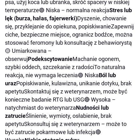
psa, użyj koca lub ubranka, skróć spacery w niskiej
temperaturze🟢 Niska – normalna reakcja
Stres lub
lęk (burza, hałas, fajerwerki)
Dyszenie, chowanie
się, przyklejanie do opiekuna, popiskiwanieZapewnij
ciche, bezpieczne miejsce, ogranicz bodźce, można
stosować feromony lub konsultację z behawiorystą
🟡 Umiarkowana –
obserwuj
Podekscytowanie
Machanie ogonem,
szybki oddech, szczekanie z radościTo naturalna
reakcja, nie wymaga leczenia🟢 Niska
Ból lub
uraz
Popiskiwanie, kulawizna, unikanie dotyku, brak
apetytuSkontaktuj się z weterynarzem, może być
konieczne badanie RTG lub USG🔴 Wysoka –
natychmiast do weterynarza
Nudności lub
zatrucie
Ślinienie, wymioty, osłabienie, brak
apetytuSkonsultuj się z weterynarzem – może to
być zatrucie pokarmowe lub infekcja🔴