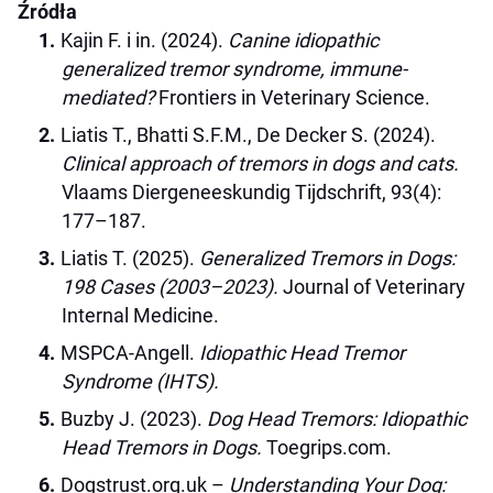
Źródła
Kajin F. i in. (2024).
Canine idiopathic
generalized tremor syndrome, immune-
mediated?
Frontiers in Veterinary Science.
Liatis T., Bhatti S.F.M., De Decker S. (2024).
Clinical approach of tremors in dogs and cats.
Vlaams Diergeneeskundig Tijdschrift, 93(4):
177–187.
Liatis T. (2025).
Generalized Tremors in Dogs:
198 Cases (2003–2023).
Journal of Veterinary
Internal Medicine.
MSPCA-Angell.
Idiopathic Head Tremor
Syndrome (IHTS).
Buzby J. (2023).
Dog Head Tremors: Idiopathic
Head Tremors in Dogs.
Toegrips.com.
Dogstrust.org.uk –
Understanding Your Dog: