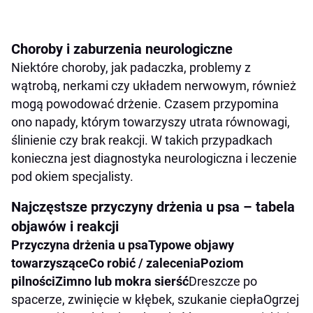
Choroby i zaburzenia neurologiczne
Niektóre choroby, jak padaczka, problemy z
wątrobą, nerkami czy układem nerwowym, również
mogą powodować drżenie. Czasem przypomina
ono napady, którym towarzyszy utrata równowagi,
ślinienie czy brak reakcji. W takich przypadkach
konieczna jest diagnostyka neurologiczna i leczenie
pod okiem specjalisty.
Najczęstsze przyczyny drżenia u psa – tabela
objawów i reakcji
Przyczyna drżenia u psa
Typowe objawy
towarzyszące
Co robić / zalecenia
Poziom
pilności
Zimno lub mokra sierść
Dreszcze po
spacerze, zwinięcie w kłębek, szukanie ciepłaOgrzej