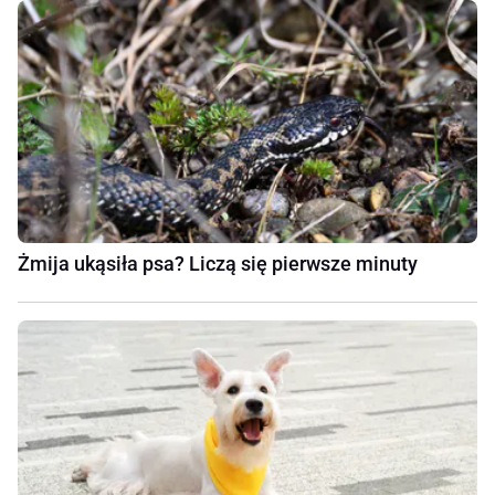
Żmija ukąsiła psa? Liczą się pierwsze minuty