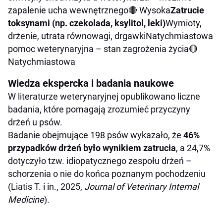
zapalenie ucha wewnętrznego🔴 Wysoka
Zatrucie
toksynami (np. czekolada, ksylitol, leki)
Wymioty,
drżenie, utrata równowagi, drgawkiNatychmiastowa
pomoc weterynaryjna – stan zagrożenia życia🔴
Natychmiastowa
Wiedza ekspercka i badania naukowe
W literaturze weterynaryjnej opublikowano liczne
badania, które pomagają zrozumieć przyczyny
drżeń u psów.
Badanie obejmujące 198 psów wykazało, że
46%
przypadków drżeń było wynikiem zatrucia
, a 24,7%
dotyczyło tzw. idiopatycznego zespołu drżeń –
schorzenia o nie do końca poznanym pochodzeniu
(Liatis T. i in., 2025,
Journal of Veterinary Internal
Medicine
).