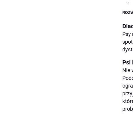
ROZW
Dla
Psy 
spot
dyst
Psi 
Nie 
Podo
ogra
przy
któr
prob