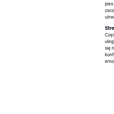
pies
zacz
utrw
Str
Częś
uleg
się 
konf
emoc