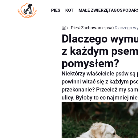
PIES
KOT
MAŁE ZWIERZĘTA
GOSPODARS
Pies
Zachowanie psa
Dlaczego w
Dlaczego wymu
z każdym psem 
pomysłem?
Niektórzy właściciele psów są 
powinni witać się z każdym ps
przekonanie? Przecież my sami
ulicy. Byłoby to co najmniej ni