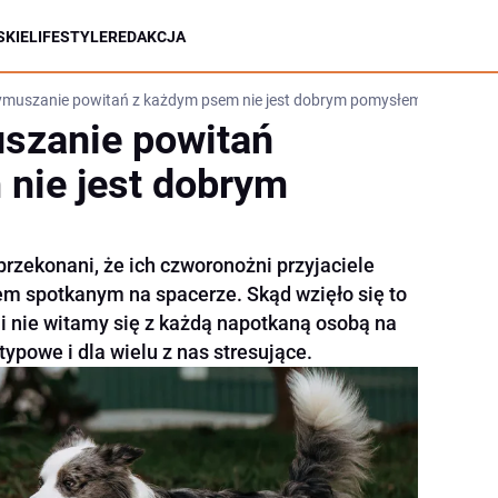
KIE
LIFESTYLE
REDAKCJA
ymuszanie powitań z każdym psem nie jest dobrym pomysłem?
szanie powitań
nie jest dobrym
przekonani, że ich czworonożni przyjaciele
em spotkanym na spacerze. Skąd wzięło się to
 nie witamy się z każdą napotkaną osobą na
etypowe i dla wielu z nas stresujące.