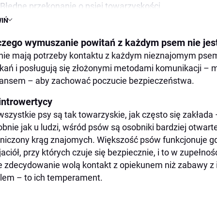
Błędne przekonanie o psiej towarzyskości
IŃ
Stresujące spotkania
Strach przed innymi psami
czego wymuszanie powitań z każdym psem nie je
Perspektywa psa
nie mają potrzeby kontaktu z każdym nieznajomym pse
kań i posługują się złożonymi metodami komunikacji – 
Niewłaściwe odczytywanie psiej komunikacji
ansem – aby zachować poczucie bezpieczeństwa.
Problemy ze smyczą
Przestrzeń do zabawy
introwertycy
wszystkie psy są tak towarzyskie, jak często się zakłada 
Rola opiekuna
bnie jak u ludzi, wśród psów są osobniki bardziej otwarte 
Niewłaściwie pojmowana socjalizacja
niczony krąg znajomych. Większość psów funkcjonuje gd
Błędna interpretacja socjalizacji
jaciół, przy których czuje się bezpiecznie, i to w zupełnoś
e zdecydowanie wolą kontakt z opiekunem niż zabawy z i
lem – to ich temperament.