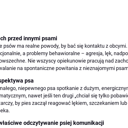
ach przed innymi psami
e psów ma realne powody, by bać się kontaktu z obcymi. N
jonalnie, a problemy behawioralne – agresja, lęk, nad
owszechne. Nie wszyscy opiekunowie pracują nad zac
alanie na spontaniczne powitania z nieznajomymi psam
spektywa psa
małego, niepewnego psa spotkanie z dużym, energiczn
matycznym, nawet jeśli ten drugi „chciał się tylko pobawi
arczy, by pies zaczął reagować lękiem, szczekaniem lub
leka.
właściwe odczytywanie psiej komunikacji