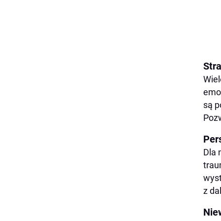
Str
Wiel
emoc
są p
Pozw
Per
Dla 
trau
wyst
z da
Nie