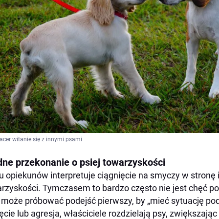
acer witanie się z innymi psami
dne przekonanie o psiej towarzyskości
u opiekunów interpretuje ciągnięcie na smyczy w stronę
rzyskości. Tymczasem to bardzo często nie jest chęć pow
 może próbować podejść pierwszy, by „mieć sytuację pod 
ęcie lub agresja, właściciele rozdzielają psy, zwiększają