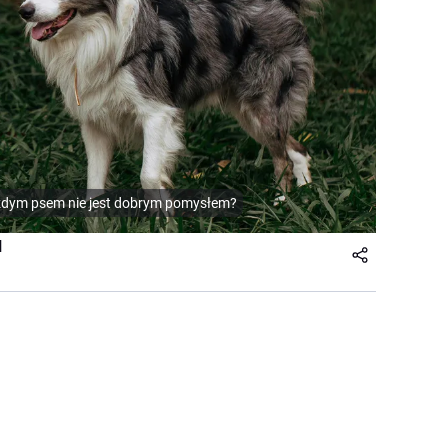
żdym psem nie jest dobrym pomysłem?
l