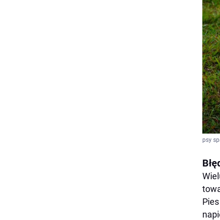
psy sp
Błę
Wiel
towa
Pies
napi