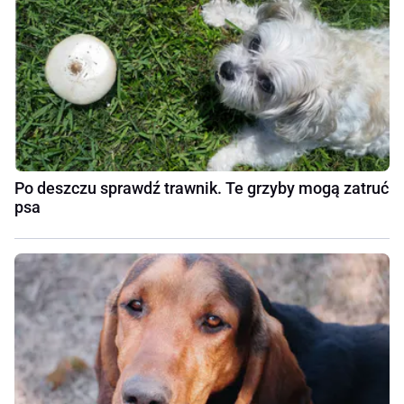
Po deszczu sprawdź trawnik. Te grzyby mogą zatruć
psa