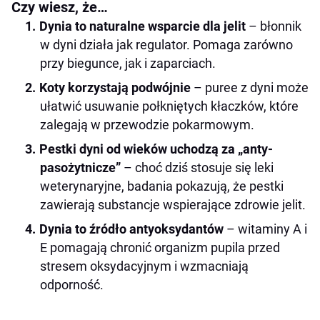
Czy wiesz, że…
Najważniejsze wnioski w pigułce
Dynia to naturalne wsparcie dla jelit
– błonnik
w dyni działa jak regulator. Pomaga zarówno
przy biegunce, jak i zaparciach.
Koty korzystają podwójnie
– puree z dyni może
ułatwić usuwanie połkniętych kłaczków, które
zalegają w przewodzie pokarmowym.
Pestki dyni od wieków uchodzą za „anty-
pasożytnicze”
– choć dziś stosuje się leki
weterynaryjne, badania pokazują, że pestki
zawierają substancje wspierające zdrowie jelit.
Dynia to źródło antyoksydantów
– witaminy A i
E pomagają chronić organizm pupila przed
stresem oksydacyjnym i wzmacniają
odporność.