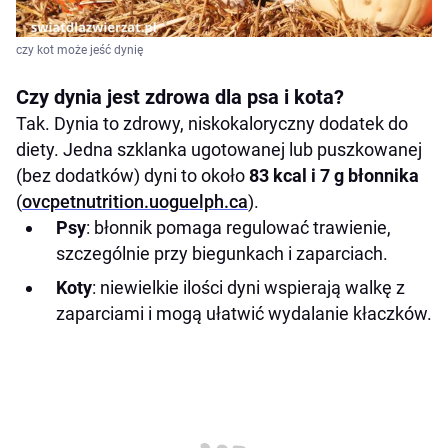
czy kot może jeść dynię
Czy dynia jest zdrowa dla psa i kota?
Tak. Dynia to zdrowy, niskokaloryczny dodatek do
diety. Jedna szklanka ugotowanej lub puszkowanej
(bez dodatków) dyni to około
83 kcal i 7 g błonnika
(
ovcpetnutrition.uog
u
elph.ca
).
Psy
: błonnik pomaga regulować trawienie,
szczególnie przy biegunkach i zaparciach.
Koty
: niewielkie ilości dyni wspierają walkę z
zaparciami i mogą ułatwić wydalanie kłaczków.