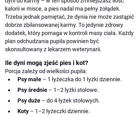
dyni do karmy – w ten sposób zmniejszasz ilość
kalorii w misce, a pies nadal ma pełny żołądek.
Trzeba jednak pamiętać, że dynia nie może zastąpić
dobrze zbilansowanej karmy. To jedynie zdrowy
dodatek, który pomaga w kontroli masy ciała. Każdy
plan odchudzania pupila powinien być
skonsultowany z lekarzem weterynarii.
Ile dyni mogą zjeść pies i kot?
Porcja zależy od wielkości pupila:
Psy małe
– 1 łyżeczka do 1 łyżki dziennie.
Psy średnie
– 1–2 łyżki stołowe.
Psy duże
– do 4 łyżek stołowych.
Koty
– 1–2 łyżeczki dziennie.