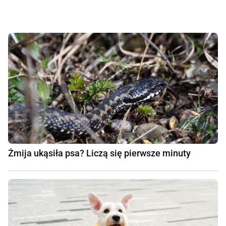
Żmija ukąsiła psa? Liczą się pierwsze minuty