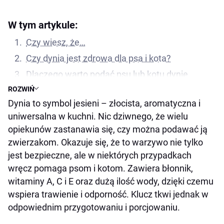
W tym artykule:
Czy wiesz, że…
Czy dynia jest zdrowa dla psa i kota?
Dlaczego warto podać psu lub kotu dynię
jesienią?
ROZWIŃ
Dynia to symbol jesieni – złocista, aromatyczna i
Jak podawać dynię psu i kotu?
uniwersalna w kuchni. Nic dziwnego, że wielu
Czy pies i kot mogą jeść dynię surową?
opiekunów zastanawia się, czy można podawać ją
Dynia na problemy żołądkowe – działa czy to
zwierzakom. Okazuje się, że to warzywo nie tylko
mit?
jest bezpieczne, ale w niektórych przypadkach
Czy dynia jest dobra na odchudzanie psa?
wręcz pomaga psom i kotom. Zawiera błonnik,
Ile dyni mogą zjeść pies i kot?
witaminy A, C i E oraz dużą ilość wody, dzięki czemu
wspiera trawienie i odporność. Klucz tkwi jednak w
A co z pestkami dyni?
odpowiednim przygotowaniu i porcjowaniu.
Kiedy lepiej unikać dyni w diecie pupila?