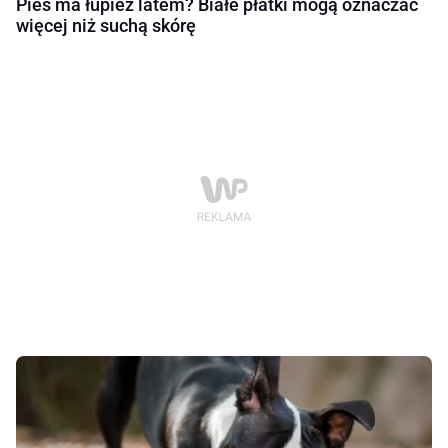
Pies ma łupież latem? Białe płatki mogą oznaczać
więcej niż suchą skórę