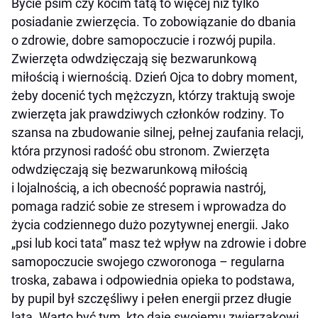
Bycie psim czy kocim tatą to więcej niż tylko
posiadanie zwierzęcia. To zobowiązanie do dbania
o zdrowie, dobre samopoczucie i rozwój pupila.
Zwierzęta odwdzięczają się bezwarunkową
miłością i wiernością. Dzień Ojca to dobry moment,
żeby docenić tych mężczyzn, którzy traktują swoje
zwierzęta jak prawdziwych członków rodziny. To
szansa na zbudowanie silnej, pełnej zaufania relacji,
która przynosi radość obu stronom. Zwierzęta
odwdzięczają się bezwarunkową miłością
i lojalnością, a ich obecność poprawia nastrój,
pomaga radzić sobie ze stresem i wprowadza do
życia codziennego dużo pozytywnej energii. Jako
„psi lub koci tata” masz też wpływ na zdrowie i dobre
samopoczucie swojego czworonoga – regularna
troska, zabawa i odpowiednia opieka to podstawa,
by pupil był szczęśliwy i pełen energii przez długie
lata. Warto być tym, kto daje swojemu zwierzakowi