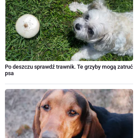
Po deszczu sprawdź trawnik. Te grzyby mogą zatruć
psa