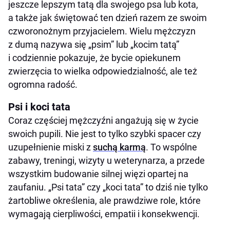
jeszcze lepszym tatą dla swojego psa lub kota,
zwierzakiem
a także jak świętować ten dzień razem ze swoim
W jaki sposób opieka nad zwierzakiem
czworonożnym przyjacielem. Wielu mężczyzn
przypomina bycie ojcem
z dumą nazywa się „psim” lub „kocim tatą”
Jak świętować Dzień Ojca z Twoim psem lub
i codziennie pokazuje, że bycie opiekunem
kotem?
zwierzęcia to wielka odpowiedzialność, ale też
Pomysły na prezenty dla psiego i kociego taty
ogromna radość.
Aktywności na Dzień Ojca z psem lub kotem
Psi i koci tata
Jak być dobrym tatą dla psa i kota – praktyczne
Coraz częściej mężczyźni angażują się w życie
porady
swoich pupili. Nie jest to tylko szybki spacer czy
uzupełnienie miski z
suchą karmą
. To wspólne
zabawy, treningi, wizyty u weterynarza, a przede
wszystkim budowanie silnej więzi opartej na
zaufaniu. „Psi tata” czy „koci tata” to dziś nie tylko
żartobliwe określenia, ale prawdziwe role, które
wymagają cierpliwości, empatii i konsekwencji.