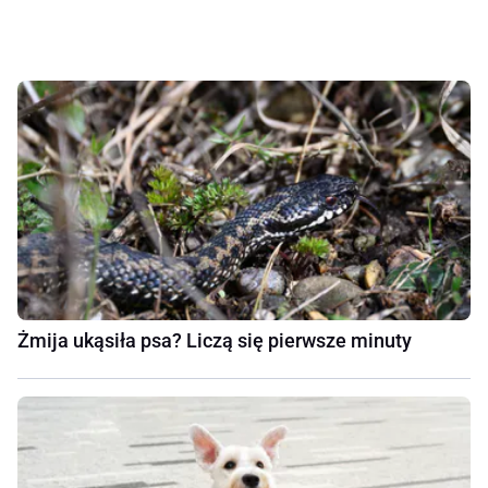
Żmija ukąsiła psa? Liczą się pierwsze minuty