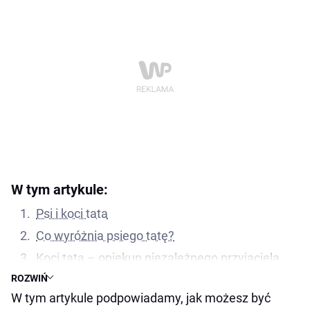
W tym artykule:
Psi i koci tata
Co wyróżnia psiego tatę?
Koci tata – opiekun niezależnego przyjaciela
ROZWIŃ
Dlaczego warto być „tatą” swojego zwierzaka?
W tym artykule podpowiadamy, jak możesz być
Znaczenie relacji między człowiekiem, a