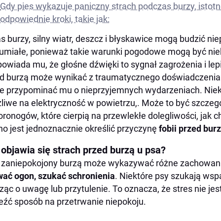
Gdy pies wykazuje paniczny strach podczas burzy, istotne
odpowiednie kroki, takie jak:
s burzy, silny wiatr, deszcz i błyskawice mogą budzić ni
umiałe, ponieważ takie warunki pogodowe mogą być nieb
owiada mu, że głośne dźwięki to sygnał zagrożenia i lepi
d burzą może wynikać z traumatycznego doświadczenia 
 przypominać mu o nieprzyjemnych wydarzeniach. Niekt
liwe na elektryczność w powietrzu,. Może to być szczegó
ronogów, które cierpią na przewlekłe dolegliwości, jak
no jest jednoznacznie określić przyczynę
fobii przed bur
 objawia się strach przed burzą u psa?
 zaniepokojony burzą może wykazywać różne zachowan
ać ogon, szukać schronienia
. Niektóre psy szukają wsp
ząc o uwagę lub przytulenie. To oznacza, że stres nie jest
eźć sposób na przetrwanie niepokoju.