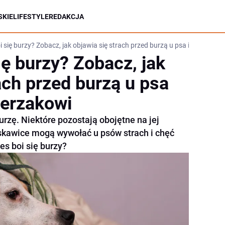
KIE
LIFESTYLE
REDAKCJA
i się burzy? Zobacz, jak objawia się strach przed burzą u psa i jak pomó
ię burzy? Zobacz, jak
ach przed burzą u psa
ierzakowi
urzę. Niektóre pozostają obojętne na jej
yskawice mogą wywołać u psów strach i chęć
ies boi się burzy?