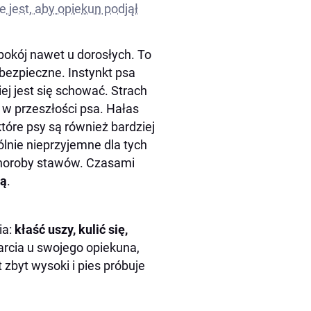
 jest, aby opiekun podjął
epokój nawet u dorosłych. To
ezpieczne. Instynkt psa
ej jest się schować. Strach
w przeszłości psa. Hałas
óre psy są również bardziej
lnie nieprzyjemne dla tych
 choroby stawów. Czasami
zą
.
ia:
kłaść uszy, kulić się,
arcia u swojego opiekuna,
 zbyt wysoki i pies próbuje