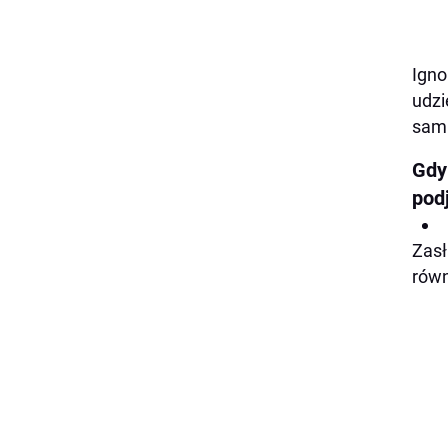
Igno
udzi
sami
Gdy
podj
Zasł
równ