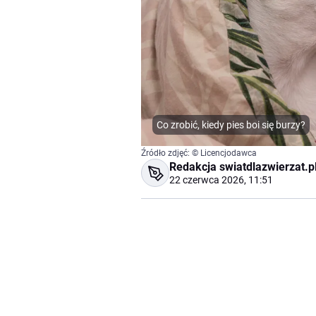
Co zrobić, kiedy pies boi się burzy?
Źródło zdjęć: © Licencjodawca
Redakcja swiatdlazwierzat.p
22 czerwca 2026, 11:51