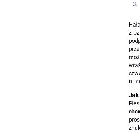
Hała
zroz
podp
prze
może
wraż
czwo
trud
Jak
Pies
chow
pros
znal