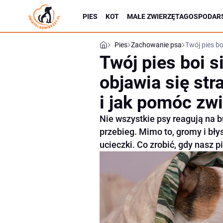
PIES
KOT
MAŁE ZWIERZĘTA
GOSPODARS
Pies
Zachowanie psa
Twój pies bo
Twój pies boi s
objawia się str
i jak pomóc zw
Nie wszystkie psy reagują na b
przebieg. Mimo to, gromy i bł
ucieczki. Co zrobić, gdy nasz p