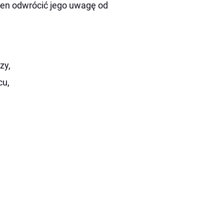
nien odwrócić jego uwagę od
zy,
cu,