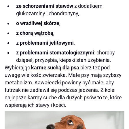
ze schorzeniami stawów
z dodatkiem
glukozaminy i chondroityny,
o wrażliwej skórze
,
z chorą wątrobą
,
z problemami jelitowymi
,
z problemami stomatologicznymi
: choroby
dziąseł, przyzębia, kiepski stan uzębienia.
Wybierając
k
armę suchą dla psa
bierz też pod
uwagę wielkość zwierzaka. Małe psy mają szybszy
metabolizm. Kawałeczki powinny być małe, aby
futrzak nie zadławił się podczas jedzenia. Z kolei
najlepsze karmy suche dla dużych psów to te, które
wspierają ich stawy i kości.