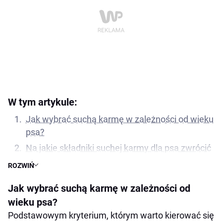
W tym artykule:
Jak wybrać suchą karmę w zależności od wieku
psa?
Na jakie składniki suchej karmy dla psa zwrócić
uwagę?
ROZWIŃ
Sucha karma dla psa a białko
Jak wybrać suchą karmę w zależności od
Zawartość tłuszczu w suchej karmie
wieku psa?
Węglowodany i błonnik
Podstawowym kryterium, którym warto kierować się