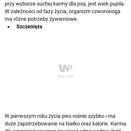
Sucha karma dla psa tylko bez sztucznych
przy wyborze suchej karmy dla psa, jest wiek pupila.
dodatków
W zależności od fazy życia, organizm czworonoga
Specjalne potrzeby a wybór suchej karma dla
ma różne potrzeby żywieniowe.
psa
Szczenięta
Marki i opinie innych właścicieli psów
Jak prawidłowo zmienić suchą karmę?
Jak wybrać najlepszą suchą karmę dla psa?
W pierwszym roku życia pies rośnie szybko i ma
duże zapotrzebowanie na białko oraz kalorie. Karma