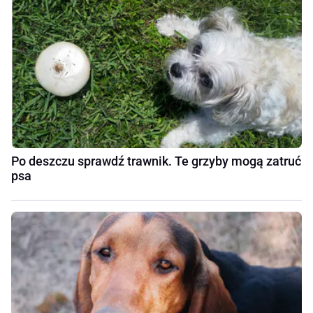
Po deszczu sprawdź trawnik. Te grzyby mogą zatruć
psa