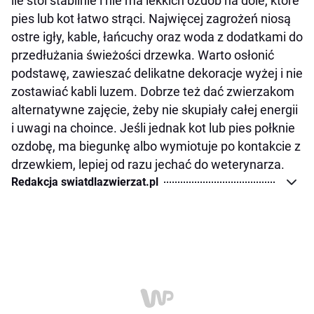
ile stoi stabilnie i nie ma lekkich ozdób na dole, które
pies lub kot łatwo strąci. Najwięcej zagrożeń niosą
ostre igły, kable, łańcuchy oraz woda z dodatkami do
przedłużania świeżości drzewka. Warto osłonić
podstawę, zawieszać delikatne dekoracje wyżej i nie
zostawiać kabli luzem. Dobrze też dać zwierzakom
alternatywne zajęcie, żeby nie skupiały całej energii
i uwagi na choince. Jeśli jednak kot lub pies połknie
ozdobę, ma biegunkę albo wymiotuje po kontakcie z
drzewkiem, lepiej od razu jechać do weterynarza.
Redakcja swiatdlazwierzat.pl