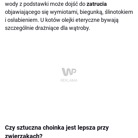
wody z podstawki może dojść do
zatrucia
kontakcie z choinką?
objawiającego się wymiotami, biegunką, ślinotokiem
Co zrobić, aby choinka była „przyjazna
i osłabieniem. U kotów olejki eteryczne bywają
zwierzakom” od pierwszego dnia?
szczególnie drażniące dla wątroby.
Podsumowanie
Czy sztuczna choinka jest lepsza przy
zwierzakach?