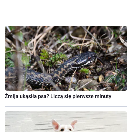
Żmija ukąsiła psa? Liczą się pierwsze minuty