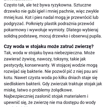
Często tak, ale też bywa ryzykowna. Sztuczne
drzewko nie gubi igieł i mniej pachnie, więc zwykle
mniej kusi. Kot i pies nadal mogą je przewrócić lub
podgryzać. Połknięty plastik podrażnia przewód
pokarmowy i wywołuje wymioty. Dlatego wybieraj
solidną podstawę, mocuj drzewko i obserwuj pupila.
Czy woda w stojaku może zatruć zwierzę?
Tak, woda w stojaku bywa niebezpieczna. Może
zawierać żywicę, nawozy, toksyny, takie jak
pestycydy, konserwanty. W stojącej wodzie mogą
rozwijać się bakterie. Nie pozwól pić z niej psu ani
kotu. Nawet czysta woda po kilku dniach staje się
siedliskiem bakterii. Gdy zwierzak traktuje stojak jak
miskę, łatwo o problemy żołądkowe.
Najbezpieczniej zasłonić stojak materiałem i
upewnić się, że zwierzę nie ma dostępu do wody