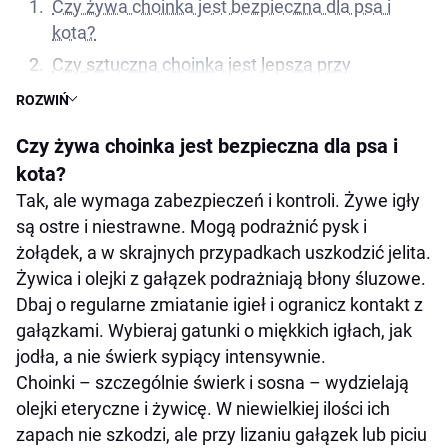
Czy żywa choinka jest bezpieczna dla psa i
kota?
Czy sztuczna choinka jest lepsza przy
zwierzakach?
ROZWIŃ
Czy woda w stojaku może zatruć zwierzę?
Czy żywa choinka jest bezpieczna dla psa i
Jak ustawić choinkę, by nie przewróciła się na
kota?
zwierzaka?
Tak, ale wymaga zabezpieczeń i kontroli. Żywe igły
Jakie lampki i kable są bezpieczne dla kota i
są ostre i niestrawne. Mogą podrażnić pysk i
psa?
żołądek, a w skrajnych przypadkach uszkodzić jelita.
Czy łańcuchy, wstążki i „anielski włos” są
Żywica i olejki z gałązek podrażniają błony śluzowe.
groźne?
Dbaj o regularne zmiatanie igieł i ogranicz kontakt z
Jak ograniczyć ciekawość kota wobec
gałązkami. Wybieraj gatunki o miękkich igłach, jak
drzewka?
jodła, a nie świerk sypiący intensywnie.
Choinki – szczególnie świerk i sosna – wydzielają
Które gatunki i formy choinki sprawdzą się
olejki eteryczne i żywicę. W niewielkiej ilości ich
najlepiej?
zapach nie szkodzi, ale przy lizaniu gałązek lub piciu
Jakie są pierwsze objawy problemów po