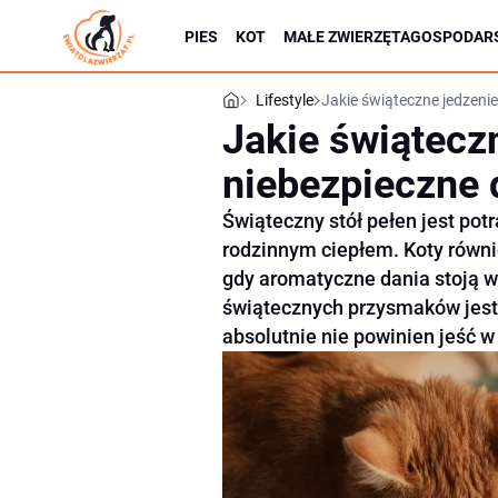
PIES
KOT
MAŁE ZWIERZĘTA
GOSPODARS
Lifestyle
Jakie świąteczne jedzenie
Jakie świąteczn
niebezpieczne 
Świąteczny stół pełen jest potra
rodzinnym ciepłem. Koty równ
gdy aromatyczne dania stoją w 
świątecznych przysmaków jest 
absolutnie nie powinien jeść w