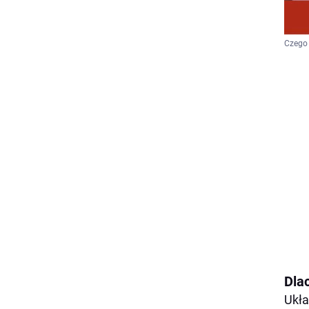
Czego 
Dla
Ukła