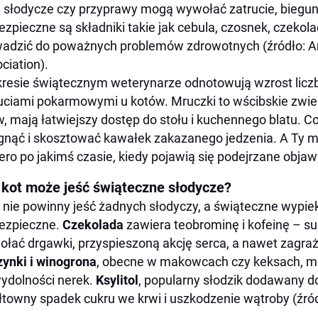
, słodycze czy przyprawy mogą wywołać zatrucie, biegun
ezpieczne są składniki takie jak cebula, czosnek, czekol
adzić do poważnych problemów zdrowotnych (źródło: Am
ciation).
resie świątecznym weterynarze odnotowują wzrost liczb
uciami pokarmowymi u kotów. Mruczki to wścibskie zwie
, mają łatwiejszy dostęp do stołu i kuchennego blatu. C
gnąć i skosztować kawałek zakazanego jedzenia. A Ty m
ero po jakimś czasie, kiedy pojawią się podejrzane obja
 kot może jeść świąteczne słodycze?
 nie powinny jeść żadnych słodyczy, a świąteczne wypiek
ezpieczne.
Czekolada
zawiera teobrominę i kofeinę – s
łać drgawki, przyspieszoną akcję serca, a nawet zagraż
ynki i winogrona
, obecne w makowcach czy keksach, mo
ydolności nerek.
Ksylitol
, popularny słodzik dodawany d
towny spadek cukru we krwi i uszkodzenie wątroby (źród