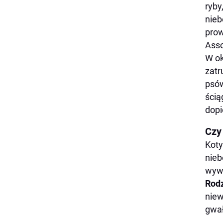
ryby
nieb
prow
Asso
W ok
zatr
psów
ścią
dopi
Czy
Koty
nieb
wywo
Rodz
niew
gwał