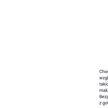
Choć
wzgl
taki
mak
Bezp
z go