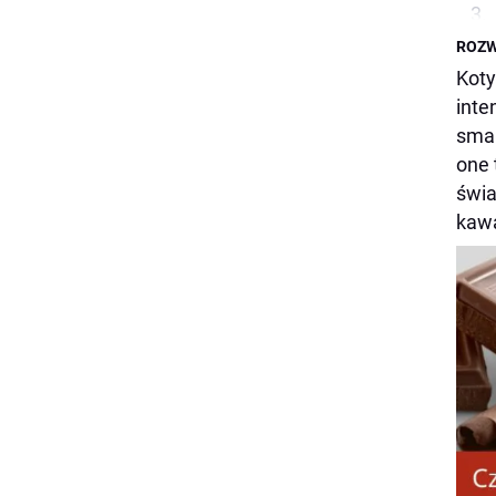
ROZW
Koty
inte
smak
one 
świa
kawa