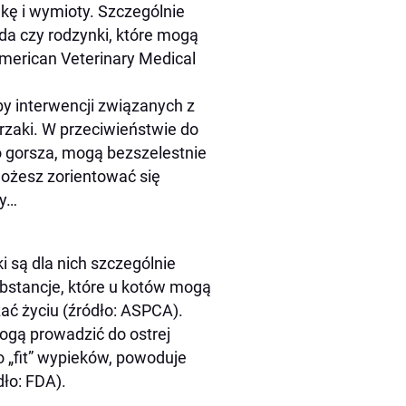
kę i wymioty. Szczególnie
ada czy rodzynki, które mogą
erican Veterinary Medical
y interwencji związanych z
rzaki. W przeciwieństwie do
o gorsza, mogą bezszelestnie
ożesz zorientować się
wy…
i są dla nich szczególnie
ubstancje, które u kotów mogą
ać życiu (źródło: ASPCA).
gą prowadzić do ostrej
o „fit” wypieków, powoduje
ło: FDA).