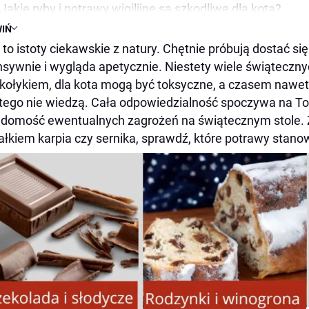
Jakie ryby i potrawy wigilijne są szkodliwe dla kota?
IŃ
Dlaczego ości z ryb są niebezpieczne dla kota?
 to istoty ciekawskie z natury. Chętnie próbują dostać si
Dlaczego kot nie powinien jeść dań mącznych?
nsywnie i wygląda apetycznie. Niestety wiele świątecznyc
Jakie owoce i dodatki są trujące w święta?
ołykiem, dla kota mogą być toksyczne, a czasem nawet 
Czy kot może jeść migdały?
tego nie wiedzą. Cała odpowiedzialność spoczywa na Tob
Co zrobić, gdy kot zje coś trującego?
domość ewentualnych zagrożeń na świątecznym stole. Z
łkiem karpia czy sernika, sprawdź, które potrawy stanow
Jak uchronić kota przed świątecznymi potrawami?
Podsumowanie