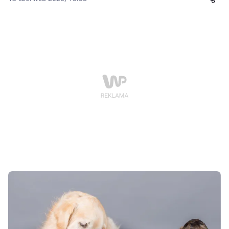
sąsiadka nie musi chcieć brać odpowiedzialności, a
hotel dla zwierząt nie każdemu pupilowi służy. Wtedy
pojawia się petsitter, czyli osoba, która przychodzi do
domu, wyprowadza psa, karmi kota albo opiekuje się
zwierzęciem przez całą dobę. To wygodne rozwiązanie,
ale zanim oddasz komuś klucze i pupila pod opiekę,
warto sprawdzić nie tylko cenę.