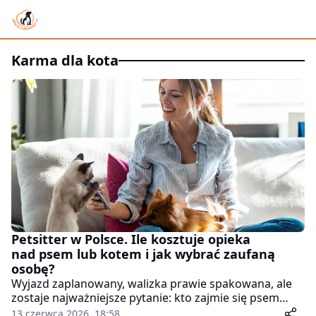
karma dla kota
Petsitter w Polsce. Ile kosztuje opieka
nad psem lub kotem i jak wybrać zaufaną
osobę?
Wyjazd zaplanowany, walizka prawie spakowana, ale
zostaje najważniejsze pytanie: kto zajmie się psem
albo kotem? Rodzina nie zawsze może pomóc,
13 czerwca 2026, 18:58