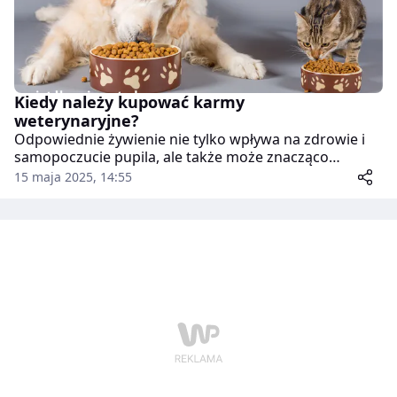
Kiedy należy kupować karmy
weterynaryjne?
Odpowiednie żywienie nie tylko wpływa na zdrowie i
samopoczucie pupila, ale także może znacząco
wydłużyć jego życie. Wśród dostępnych na rynku
15 maja 2025, 14:55
produktów szczególne miejsce zajmują karmy
weterynaryjne. Zostały stworzone z myślą o
zwierzętach wymagających specjalistycznej opieki
żywieniowej.