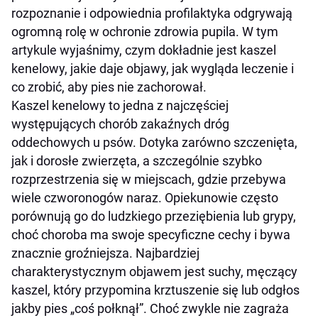
Czy kaszel kenelowy jest zaraźliwy dla kota?
rozpoznanie i odpowiednia profilaktyka odgrywają
Profilaktyka kaszlu kenelowego u psa
ogromną rolę w ochronie zdrowia pupila. W tym
Kiedy szczepić na kaszel kenelowy?
artykule wyjaśnimy, czym dokładnie jest kaszel
kenelowy, jakie daje objawy, jak wygląda leczenie i
Jak długo trwa kaszel kenelowy u psa?
co zrobić, aby pies nie zachorował.
Czy kaszel kenelowy jest groźny?
Kaszel kenelowy to jedna z najczęściej
występujących chorób zakaźnych dróg
oddechowych u psów. Dotyka zarówno szczenięta,
jak i dorosłe zwierzęta, a szczególnie szybko
rozprzestrzenia się w miejscach, gdzie przebywa
wiele czworonogów naraz. Opiekunowie często
porównują go do ludzkiego przeziębienia lub grypy,
choć choroba ma swoje specyficzne cechy i bywa
znacznie groźniejsza. Najbardziej
charakterystycznym objawem jest suchy, męczący
kaszel, który przypomina krztuszenie się lub odgłos
jakby pies „coś połknął”. Choć zwykle nie zagraża