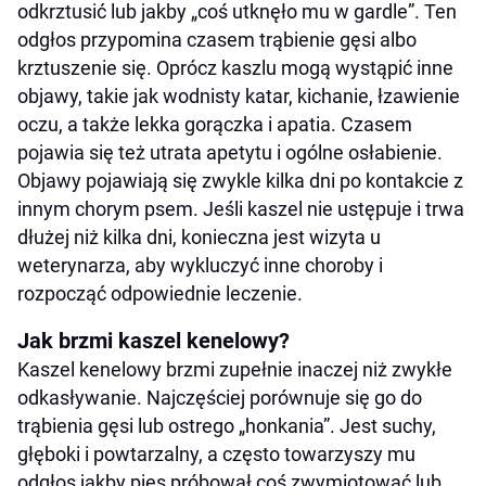
odkrztusić lub jakby „coś utknęło mu w gardle”. Ten
odgłos przypomina czasem trąbienie gęsi albo
krztuszenie się. Oprócz kaszlu mogą wystąpić inne
objawy, takie jak wodnisty katar, kichanie, łzawienie
oczu, a także lekka gorączka i apatia. Czasem
pojawia się też utrata apetytu i ogólne osłabienie.
Objawy pojawiają się zwykle kilka dni po kontakcie z
innym chorym psem. Jeśli kaszel nie ustępuje i trwa
dłużej niż kilka dni, konieczna jest wizyta u
weterynarza, aby wykluczyć inne choroby i
rozpocząć odpowiednie leczenie.
Jak brzmi kaszel kenelowy?
Kaszel kenelowy brzmi zupełnie inaczej niż zwykłe
odkasływanie. Najczęściej porównuje się go do
trąbienia gęsi lub ostrego „honkania”. Jest suchy,
głęboki i powtarzalny, a często towarzyszy mu
odgłos jakby pies próbował coś zwymiotować lub