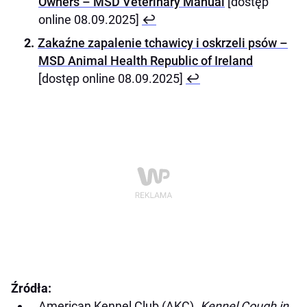
Owners – MSD Veterinary Manual
[dostęp
online 08.09.2025]
↩︎
Zakaźne zapalenie tchawicy i oskrzeli psów –
MSD Animal Health Republic of Ireland
[dostęp online 08.09.2025]
↩︎
Źródła:
American Kennel Club (AKC).
Kennel Cough in