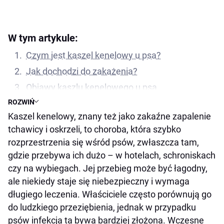
W tym artykule:
Czym jest kaszel kenelowy u psa?
Jak dochodzi do zakażenia?
Objawy kaszlu kenelowego u psa
ROZWIŃ
Po czym poznać kaszel kenelowy?
Kaszel kenelowy, znany też jako zakaźne zapalenie
Jak brzmi kaszel kenelowy?
tchawicy i oskrzeli, to choroba, która szybko
Leczenie kaszlu kenelowego u psa
rozprzestrzenia się wśród psów, zwłaszcza tam,
Czy kaszel kenelowy sam przejdzie?
gdzie przebywa ich dużo – w hotelach, schroniskach
Domowa opieka nad psem z kaszlem
czy na wybiegach. Jej przebieg może być łagodny,
kenelowym
ale niekiedy staje się niebezpieczny i wymaga
długiego leczenia. Właściciele często porównują go
Czy kaszel kenelowy jest zaraźliwy dla
do ludzkiego przeziębienia, jednak w przypadku
człowieka?
psów infekcja ta bywa bardziej złożona. Wczesne