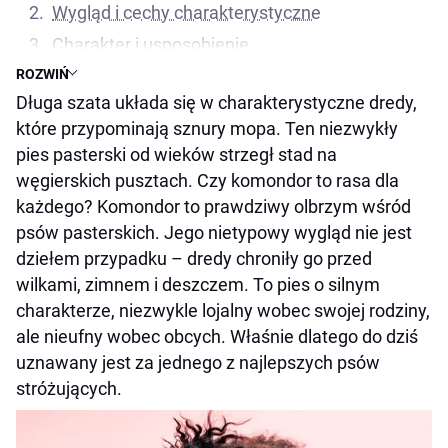
Wygląd i cechy charakterystyczne
Charakter i usposobienie
ROZWIŃ
Czy komondor nadaje się do domu i rodziny?
Długa szata układa się w charakterystyczne dredy,
Czego potrzebuje komondor?
które przypominają sznury mopa. Ten niezwykły
Zdrowie komondora
pies pasterski od wieków strzegł stad na
Grooming komondora – jak dbać o „giganta w
węgierskich pusztach. Czy komondor to rasa dla
dredach”?
każdego? Komondor to prawdziwy olbrzym wśród
Ciekawostki o komondorze
psów pasterskich. Jego nietypowy wygląd nie jest
dziełem przypadku – dredy chroniły go przed
Najważniejsze wnioski w pigułce
wilkami, zimnem i deszczem. To pies o silnym
charakterze, niezwykle lojalny wobec swojej rodziny,
ale nieufny wobec obcych. Właśnie dlatego do dziś
uznawany jest za jednego z najlepszych psów
stróżujących.