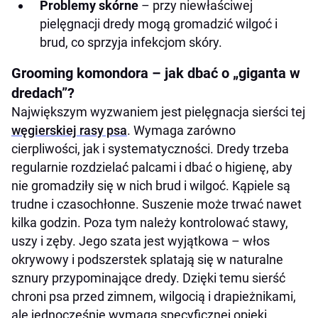
Problemy skórne
– przy niewłaściwej
pielęgnacji dredy mogą gromadzić wilgoć i
brud, co sprzyja infekcjom skóry.
Grooming komondora – jak dbać o „giganta w
dredach”?
Największym wyzwaniem jest pielęgnacja sierści tej
węgierskiej rasy psa
. Wymaga zarówno
cierpliwości, jak i systematyczności. Dredy trzeba
regularnie rozdzielać palcami i dbać o higienę, aby
nie gromadziły się w nich brud i wilgoć. Kąpiele są
trudne i czasochłonne. Suszenie może trwać nawet
kilka godzin. Poza tym należy kontrolować stawy,
uszy i zęby. Jego szata jest wyjątkowa – włos
okrywowy i podszerstek splatają się w naturalne
sznury przypominające dredy. Dzięki temu sierść
chroni psa przed zimnem, wilgocią i drapieżnikami,
ale jednocześnie wymaga specyficznej opieki.