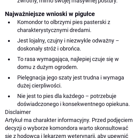
zwrotny, mimo swojej masywnej postury.
Najważniejsze wnioski w pigułce
Komondor to olbrzymi pies pasterski z
charakterystycznymi dredami.
Jest lojalny, czujny i niezwykle odważny –
doskonały stróż i obrońca.
To rasa wymagająca, najlepiej czuje się w
domu z dużym ogrodem.
Pielęgnacja jego szaty jest trudna i wymaga
dużej cierpliwości.
Nie jest to pies dla każdego – potrzebuje
doświadczonego i konsekwentnego opiekuna.
Disclaimer
Artykuł ma charakter informacyjny. Przed podjęciem
decyzji o wyborze komondora warto skonsultować
się z hodowcą i lekarzem weterynarii, aby upewnić