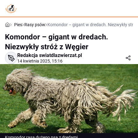
Pies
Rasy psów
Komondor – gigant w dredach. Niezwykły stróż
Komondor – gigant w dredach.
Niezwykły stróż z Węgier
Redakcja swiatdlazwierzat.pl
14 kwietnia 2025, 15:16
Komondor rasa dużego psa z dredami