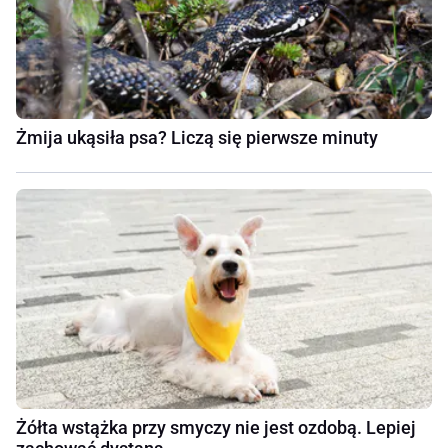
Żmija ukąsiła psa? Liczą się pierwsze minuty
Żółta wstążka przy smyczy nie jest ozdobą. Lepiej