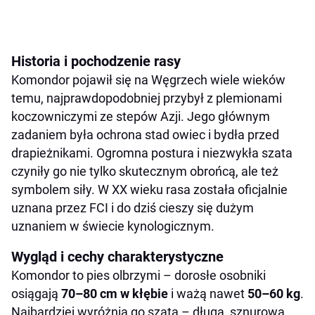
Historia i pochodzenie rasy
Komondor pojawił się na Węgrzech wiele wieków
temu, najprawdopodobniej przybył z plemionami
koczowniczymi ze stepów Azji. Jego głównym
zadaniem była ochrona stad owiec i bydła przed
drapieżnikami. Ogromna postura i niezwykła szata
czyniły go nie tylko skutecznym obrońcą, ale też
symbolem siły. W XX wieku rasa została oficjalnie
uznana przez FCI i do dziś cieszy się dużym
uznaniem w świecie kynologicznym.
Wygląd i cechy charakterystyczne
Komondor to pies olbrzymi – dorosłe osobniki
osiągają
70–80 cm w kłębie
i ważą nawet
50–60 kg
.
Najbardziej wyróżnia go szata – długa, sznurowa