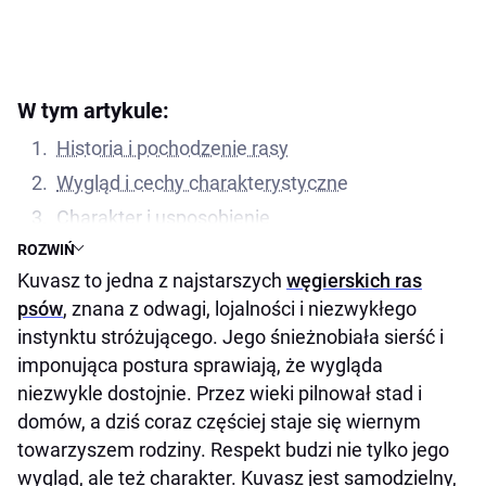
W tym artykule:
Historia i pochodzenie rasy
Wygląd i cechy charakterystyczne
Charakter i usposobienie
ROZWIŃ
Czego potrzebuje kuvasz, żeby czuć się
Kuvasz to jedna z najstarszych
węgierskich ras
dobrze?
psów
, znana z odwagi, lojalności i niezwykłego
Czy kuvasz nadaje się do życia rodzinnego?
instynktu stróżującego. Jego śnieżnobiała sierść i
Pielęgnacja kuvasza
imponująca postura sprawiają, że wygląda
Zdrowie
niezwykle dostojnie. Przez wieki pilnował stad i
Jak dbać o kuvasza?
domów, a dziś coraz częściej staje się wiernym
towarzyszem rodziny. Respekt budzi nie tylko jego
Ciekawostki o kuvaszu
wygląd, ale też charakter. Kuvasz jest samodzielny,