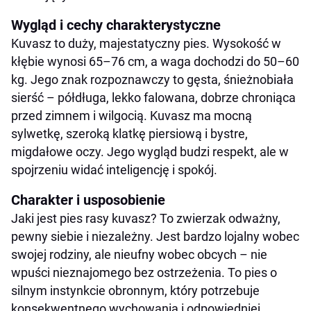
Wygląd i cechy charakterystyczne
Kuvasz to duży, majestatyczny pies. Wysokość w
kłębie wynosi 65–76 cm, a waga dochodzi do 50–60
kg. Jego znak rozpoznawczy to gęsta, śnieżnobiała
sierść – półdługa, lekko falowana, dobrze chroniąca
przed zimnem i wilgocią. Kuvasz ma mocną
sylwetkę, szeroką klatkę piersiową i bystre,
migdałowe oczy. Jego wygląd budzi respekt, ale w
spojrzeniu widać inteligencję i spokój.
Charakter i usposobienie
Jaki jest pies rasy kuvasz? To zwierzak odważny,
pewny siebie i niezależny. Jest bardzo lojalny wobec
swojej rodziny, ale nieufny wobec obcych – nie
wpuści nieznajomego bez ostrzeżenia. To pies o
silnym instynkcie obronnym, który potrzebuje
konsekwentnego wychowania i odpowiedniej