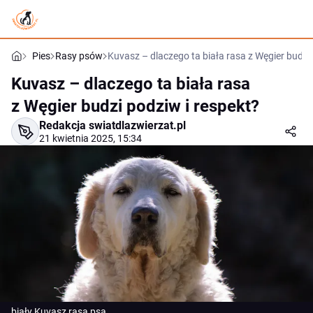
Pies
Rasy psów
Kuvasz – dlaczego ta biała rasa z Węgier budzi 
Kuvasz – dlaczego ta biała rasa
z Węgier budzi podziw i respekt?
Redakcja swiatdlazwierzat.pl
21 kwietnia 2025, 15:34
biały Kuvasz rasa psa