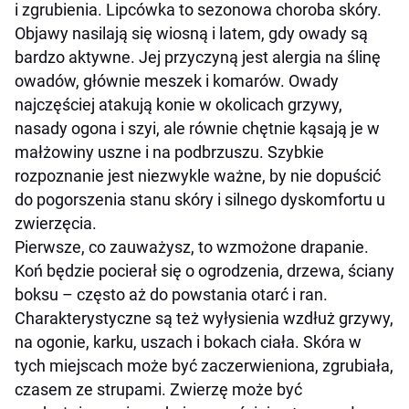
i zgrubienia. Lipcówka to sezonowa choroba skóry.
Objawy nasilają się wiosną i latem, gdy owady są
bardzo aktywne. Jej przyczyną jest alergia na ślinę
owadów, głównie meszek i komarów. Owady
najczęściej atakują konie w okolicach grzywy,
nasady ogona i szyi, ale równie chętnie kąsają je w
małżowiny uszne i na podbrzuszu. Szybkie
rozpoznanie jest niezwykle ważne, by nie dopuścić
do pogorszenia stanu skóry i silnego dyskomfortu u
zwierzęcia.
Pierwsze, co zauważysz, to wzmożone drapanie.
Koń będzie pocierał się o ogrodzenia, drzewa, ściany
boksu – często aż do powstania otarć i ran.
Charakterystyczne są też wyłysienia wzdłuż grzywy,
na ogonie, karku, uszach i bokach ciała. Skóra w
tych miejscach może być zaczerwieniona, zgrubiała,
czasem ze strupami. Zwierzę może być