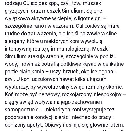
rodzaju Culicoides spp., czyli tzw. muszek
gryzących, oraz meszek Simulium. Są one
wyjątkowo aktywne w ciepłe, wilgotne dni –
szczególnie rano i wieczorem. Culicoides są małe,
trudne do zauważenia, ale ich ślina zawiera silne
alergeny, które u niektórych koni wywołują
intensywną reakcję immunologiczną. Meszki
Simulium atakują stadnie, szczególnie w pobliżu
wody, i również potrafią dotkliwie kąsać w delikatne
partie ciała konia – uszy, brzuch, okolice ogona i
szyi. U koni uczulonych nawet kilka ukąszeń
wystarczy, by wywołać silny świąd i zmiany skórne.
Koń może być nerwowy, rozkojarzony, niespokojny –
ciągły świąd wpływa na jego zachowanie i
samopoczucie. U niektórych koni występuje też
pogorszenie kondycji sierści, niechęć do pracy i
obniżony apetyt. Objawy nasilają się głównie latem,