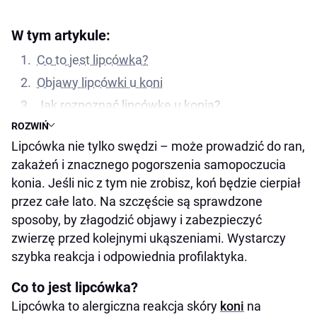
W tym artykule:
Co to jest lipcówka?
Objawy lipcówki u koni
Jak rozpoznać lipcówkę u konia?
ROZWIŃ
Jak przebiega lipcówka?
Lipcówka nie tylko swędzi – może prowadzić do ran,
Czy lipcówka u koni jest zaraźliwa?
zakażeń i znacznego pogorszenia samopoczucia
Jak pomóc koniowi z lipcówką?
konia. Jeśli nic z tym nie zrobisz, koń będzie cierpiał
Jak zapobiegać nawrotom świądu skóry?
przez całe lato. Na szczęście są sprawdzone
sposoby, by złagodzić objawy i zabezpieczyć
zwierzę przed kolejnymi ukąszeniami. Wystarczy
szybka reakcja i odpowiednia profilaktyka.
Co to jest lipcówka?
Lipcówka to alergiczna reakcja skóry
koni
na