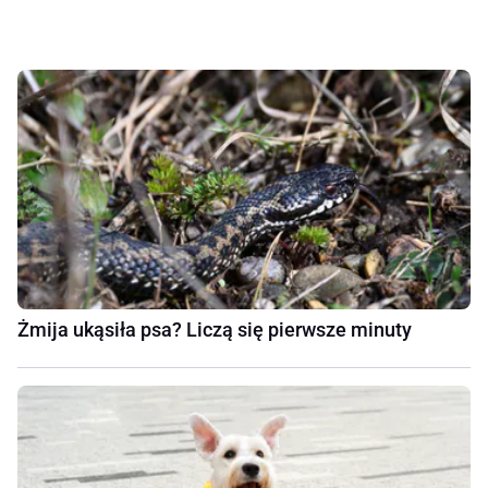
Żmija ukąsiła psa? Liczą się pierwsze minuty