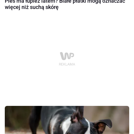
Pies ma łupież latem? Białe płatki mogą oznaczać
więcej niż suchą skórę