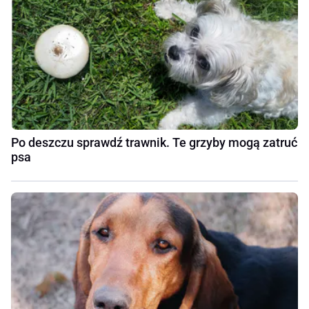
Po deszczu sprawdź trawnik. Te grzyby mogą zatruć
psa