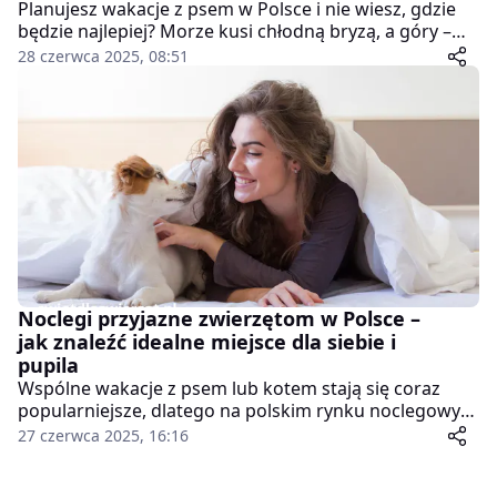
Planujesz wakacje z psem w Polsce i nie wiesz, gdzie
będzie najlepiej? Morze kusi chłodną bryzą, a góry –
cieniem i spokojem, ale nie wszystkie miejsca są
28 czerwca 2025, 08:51
równie przyjazne dla czworonogów. Podpowiemy,
gdzie możesz wejść z psem legalnie, jakie regiony
oferują dogodne warunki w czerwcu, lipcu i sierpniu.
Zobacz, na co zwrócić uwagę, by urlop był bezpieczny i
komfortowy.
Noclegi przyjazne zwierzętom w Polsce –
jak znaleźć idealne miejsce dla siebie i
pupila
Wspólne wakacje z psem lub kotem stają się coraz
popularniejsze, dlatego na polskim rynku noclegowym
pojawia się coraz więcej ofert naprawdę przyjaznych
27 czerwca 2025, 16:16
zwierzętom. Nie wystarczy już tylko dopuszczać ich
obecność w pokoju – dobry obiekt oferuje