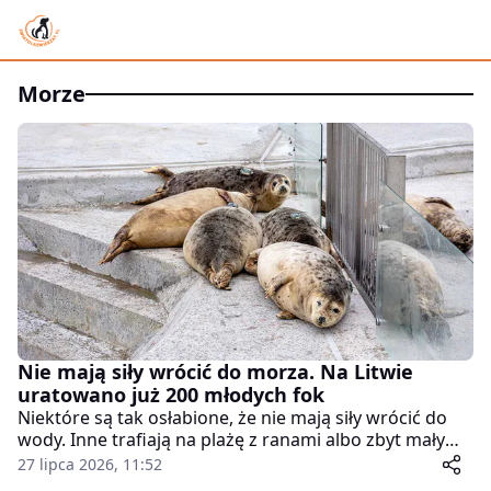
morze
Nie mają siły wrócić do morza. Na Litwie
uratowano już 200 młodych fok
Niektóre są tak osłabione, że nie mają siły wrócić do
wody. Inne trafiają na plażę z ranami albo zbyt małym
zapasem tłuszczu, by poradzić sobie w zimnym
27 lipca 2026, 11:52
Bałtyku.