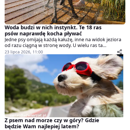
Woda budzi w nich instynkt. Te 18 ras
psów naprawdę kocha pływać
Jedne psy omijają każdą kałużę, inne na widok jeziora
od razu ciągną w stronę wody. U wielu ras ta
skłonność nie jest przypadkowa. Przez pokolenia
23 lipca 2026, 11:00
pomagały rybakom, aportowały ptactwo z mokradeł i
uczestniczyły w akcjach ratowniczych. Poznaj 18 ras
psów, które są urodzonymi pływakami.
Z psem nad morze czy w góry? Gdzie
będzie Wam najlepiej latem?