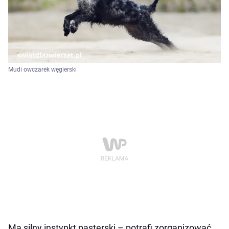
Mudi owczarek węgierski
Ma silny instynkt pasterski – potrafi zorganizować