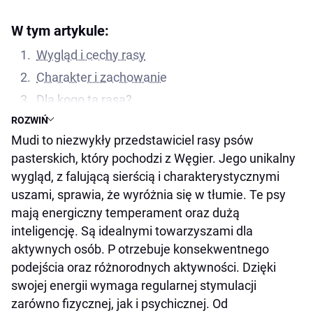
W tym artykule:
Wygląd i cechy rasy
Charakter i zachowanie
Dla kogo ta rasa?
ROZWIŃ
Zdrowie i pielęgnacja
Mudi to niezwykły przedstawiciel rasy psów
Ciekawostki i historia rasy
pasterskich, który pochodzi z Węgier. Jego unikalny
Podsumowanie
wygląd, z falującą sierścią i charakterystycznymi
uszami, sprawia, że wyróżnia się w tłumie. Te psy
mają energiczny temperament oraz dużą
inteligencję. Są idealnymi towarzyszami dla
aktywnych osób. P otrzebuje konsekwentnego
podejścia oraz różnorodnych aktywności. Dzięki
swojej energii wymaga regularnej stymulacji
zarówno fizycznej, jak i psychicznej. Od