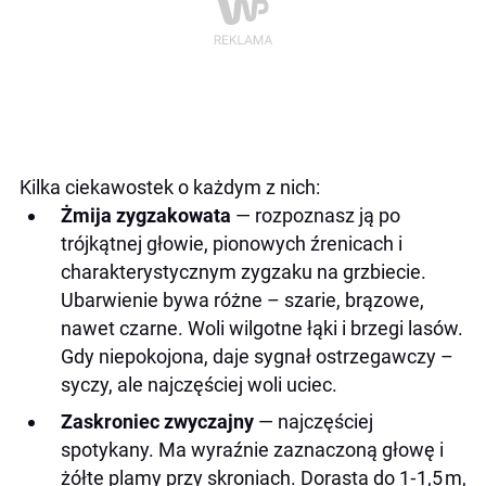
Kilka ciekawostek o każdym z nich:
Żmija zygzakowata
— rozpoznasz ją po
trójkątnej głowie, pionowych źrenicach i
charakterystycznym zygzaku na grzbiecie.
Ubarwienie bywa różne – sza­rie, brązowe,
nawet czarne. Woli wilgotne łąki i brzegi lasów.
Gdy niepokojona, daje sygnał ostrzegawczy –
syczy, ale najczęściej woli uciec.
Zaskroniec zwyczajny
— najczęściej
spotykany. Ma wyraźnie zaznaczoną głowę i
żółte plamy przy skroniach. Dorasta do 1‑1,5 m,