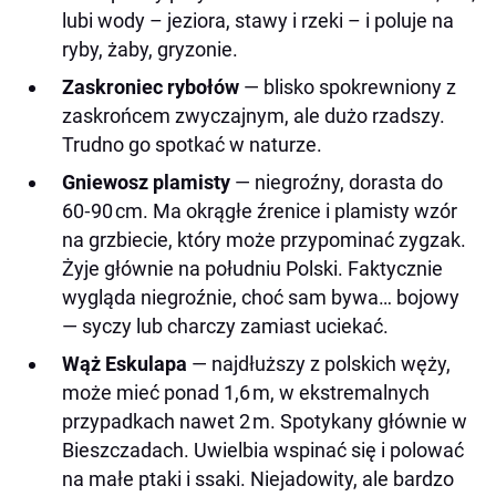
lubi wody – jeziora, stawy i rzeki – i poluje na
ryby, żaby, gryzonie.
Zaskroniec rybołów
— blisko spokrewniony z
zaskrońcem zwyczajnym, ale dużo rzadszy.
Trudno go spotkać w naturze.
Gniewosz plamisty
— niegroźny, dorasta do
60‑90 cm. Ma okrągłe źrenice i plamisty wzór
na grzbiecie, który może przypominać zygzak.
Żyje głównie na południu Polski. Faktycznie
wygląda niegroźnie, choć sam bywa… bojowy
— syczy lub charczy zamiast uciekać.
Wąż Eskulapa
— najdłuższy z polskich węży,
może mieć ponad 1,6 m, w ekstremalnych
przypadkach nawet 2 m. Spotykany głównie w
Bieszczadach. Uwielbia wspinać się i polować
na małe ptaki i ssaki. Niejadowity, ale bardzo