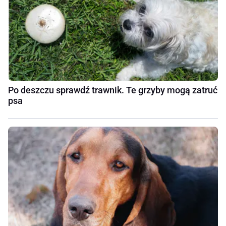
Po deszczu sprawdź trawnik. Te grzyby mogą zatruć
psa