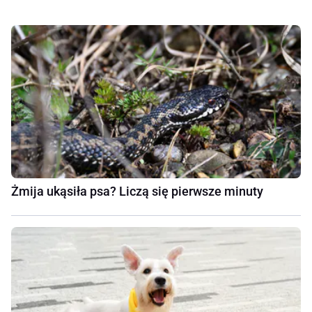
Żmija ukąsiła psa? Liczą się pierwsze minuty