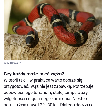
Wąż mleczny
Czy każdy może mieć węża?
W teorii tak – w praktyce warto dobrze się
przygotować. Wąż nie jest zabawką. Potrzebuje
odpowiedniego terrarium, stałej temperatury,
wilgotności i regularnego karmienia. Niektóre
gatunki żyją nawet 20–30 lat. Dlatego decyzja o