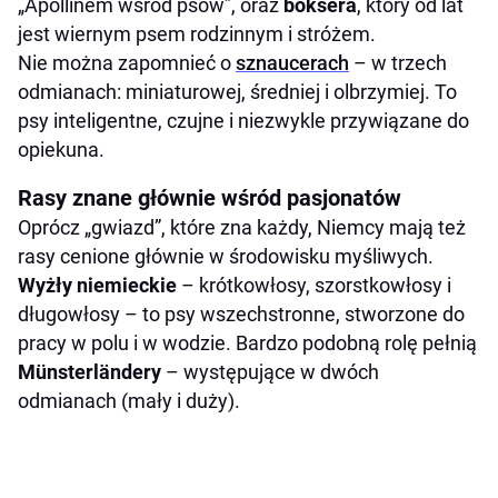
„Apollinem wśród psów”, oraz
boksera
, który od lat
jest wiernym psem rodzinnym i stróżem.
Nie można zapomnieć o
sznaucerach
– w trzech
odmianach: miniaturowej, średniej i olbrzymiej. To
psy inteligentne, czujne i niezwykle przywiązane do
opiekuna.
Rasy znane głównie wśród pasjonatów
Oprócz „gwiazd”, które zna każdy, Niemcy mają też
rasy cenione głównie w środowisku myśliwych.
Wyżły niemieckie
– krótkowłosy, szorstkowłosy i
długowłosy – to psy wszechstronne, stworzone do
pracy w polu i w wodzie. Bardzo podobną rolę pełnią
Münsterländery
– występujące w dwóch
odmianach (mały i duży).