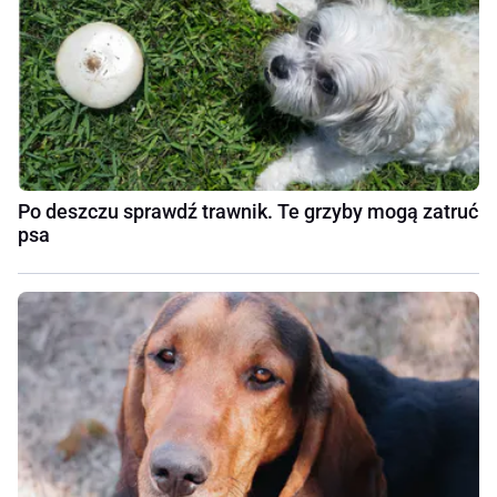
Po deszczu sprawdź trawnik. Te grzyby mogą zatruć
psa