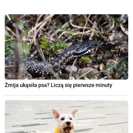
Żmija ukąsiła psa? Liczą się pierwsze minuty