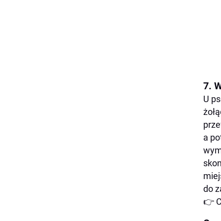
7. 
U ps
żołą
prze
a po
wymi
skon
miej
do z
👉 C