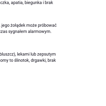
zka, apatia, biegunka i brak
o, jego żołądek może próbować
ówczas sygnałem alarmowym.
 bluszcz), lekami lub zepsutym
my to ślinotok, drgawki, brak