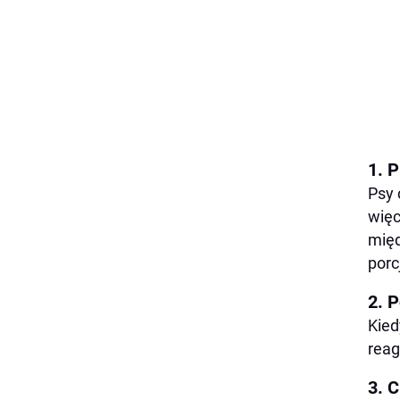
1. 
Psy 
więc
międ
porc
2. 
Kied
reag
3. 