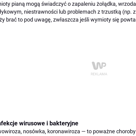
oty pianą mogą świadczyć o zapaleniu żołądka, wrzodac
łykowym, niestrawności lub problemach z trzustką (np. z
ży brać to pod uwagę, zwłaszcza jeśli wymioty się powta
nfekcje wirusowe i bakteryjne
owiroza, nosówka, koronawiroza — to poważne choroby