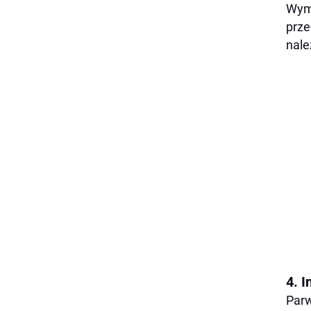
Wymi
prze
nale
4. I
Parw