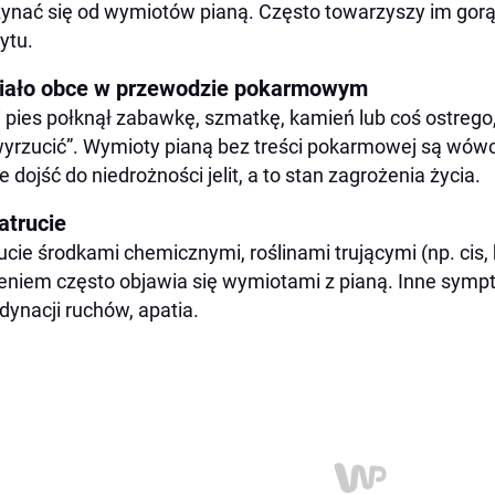
ynać się od wymiotów pianą. Często towarzyszy im gorąc
ytu.
Ciało obce w przewodzie pokarmowym
i pies połknął zabawkę, szmatkę, kamień lub coś ostreg
wyrzucić”. Wymioty pianą bez treści pokarmowej są w
 dojść do niedrożności jelit, a to stan zagrożenia życia.
atrucie
ucie środkami chemicznymi, roślinami trującymi (np. cis,
eniem często objawia się wymiotami z pianą. Inne sympto
dynacji ruchów, apatia.