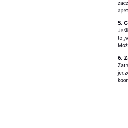
zacz
apet
5. 
Jeśl
to „
Może
6. Z
Zatr
jedz
koor