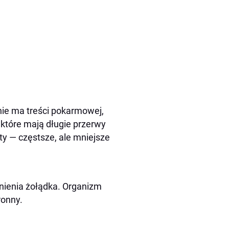
nie ma treści pokarmowej,
 które mają długie przerwy
y — częstsze, ale mniejsze
żnienia żołądka. Organizm
ronny.