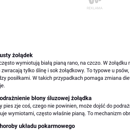
Co mogę dać mojemu psu, aby przestał wymiotować?
Jak uspokoić żołądek psa po wymiotach?
Podsumowanie: pies wymiotuje pianą — nie ignoruj tego
Pusty żołądek
często wymiotują białą pianą rano, na czczo. W żołądku 
 zwracają tylko ślinę i sok żołądkowy. To typowe u psów,
zy posiłkami. W takich przypadkach pomaga zmiana diet
je.
Podrażnienie błony śluzowej żołądka
y pies zje coś, czego nie powinien, może dojść do podra
uje wymiotami, często właśnie pianą. To mechanizm ob
Choroby układu pokarmowego