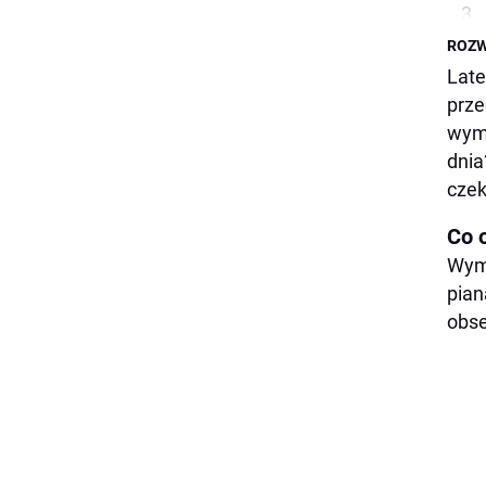
ROZW
Late
prze
wymi
dnia
czek
Co 
Wymi
pian
obse