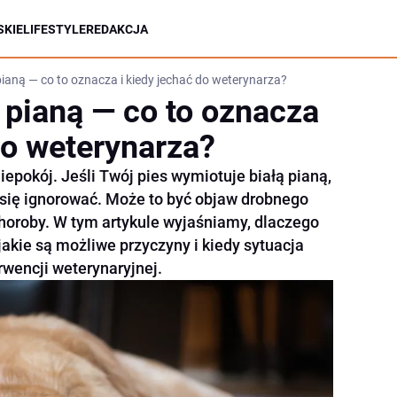
KIE
LIFESTYLE
REDAKCJA
ianą — co to oznacza i kiedy jechać do weterynarza?
 pianą — co to oznacza
do weterynarza?
epokój. Jeśli Twój pies wymiotuje białą pianą,
o się ignorować. Może to być objaw drobnego
choroby. W tym artykule wyjaśniamy, dlaczego
akie są możliwe przyczyny i kiedy sytuacja
wencji weterynaryjnej.