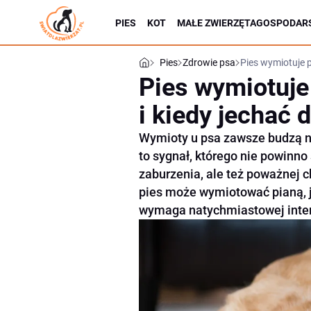
PIES
KOT
MAŁE ZWIERZĘTA
GOSPODARS
Pies
Zdrowie psa
Pies wymiotuje p
Pies wymiotuje
i kiedy jechać 
Wymioty u psa zawsze budzą ni
to sygnał, którego nie powinn
zaburzenia, ale też poważnej 
pies może wymiotować pianą, j
wymaga natychmiastowej inter