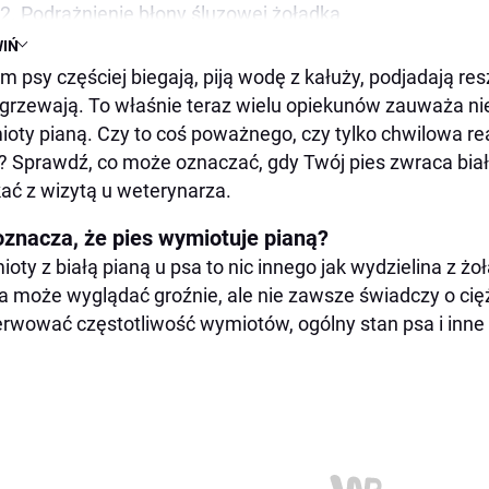
2. Podrażnienie błony śluzowej żołądka
IŃ
3. Choroby układu pokarmowego
m psy częściej biegają, piją wodę z kałuży, podjadają resztk
4. Infekcje wirusowe i bakteryjne
grzewają. To właśnie teraz wielu opiekunów zauważa nie
5. Ciało obce w przewodzie pokarmowym
oty pianą. Czy to coś poważnego, czy tylko chwilowa re
6. Zatrucie
? Sprawdź, co może oznaczać, gdy Twój pies zwraca białą
7. Wymioty po skubaniu trawy
ać z wizytą u weterynarza.
Co zrobić, gdy pies wymiotuje pianą?
oznacza, że pies wymiotuje pianą?
Co zrobić gdy pies wymiotuje pianą?
oty z białą pianą u psa to nic innego jak wydzielina z żoł
Czy pies może umrzeć od wymiotów pianą?
a może wyglądać groźnie, ale nie zawsze świadczy o cięż
rwować częstotliwość wymiotów, ogólny stan psa i inne
Wymioty pianą a rasa psa — czy ma znaczenie?
Czy stres może wywołać wymioty pianą?
Jak zapobiegać wymiotom u psa?
Jak weterynarze diagnozują wymioty białą pianę u psó
Leczenie wymiotów u psów