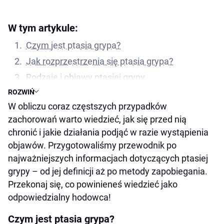
W tym artykule:
Czym jest ptasia grypa?
Jak rozprzestrzenia się ptasia grypa?
Rodzaje i objawy ptasiej grypy
ROZWIŃ
HPAI H5N5 i H5N1 w kontekście ptasiej grypy
W obliczu coraz częstszych przypadków
Wpływ na hodowlę i produkcję drobiu
zachorowań warto wiedzieć, jak się przed nią
Zapobieganie i leczenie ptasiej grypy
chronić i jakie działania podjąć w razie wystąpienia
Bezpieczeństwo dla ludzi i innych zwierząt
objawów. Przygotowaliśmy przewodnik po
Czy zwierzęta domowe mogą zarazić się ptasią
najważniejszych informacjach dotyczących ptasiej
grypą?
grypy – od jej definicji aż po metody zapobiegania.
Przekonaj się, co powinieneś wiedzieć jako
odpowiedzialny hodowca!
Czym jest ptasia grypa?