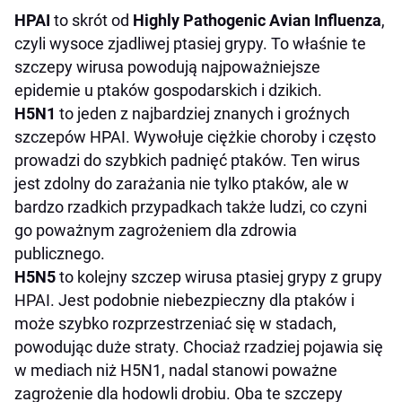
HPAI
to skrót od
Highly Pathogenic Avian Influenza
,
czyli wysoce zjadliwej ptasiej grypy. To właśnie te
szczepy wirusa powodują najpoważniejsze
epidemie u ptaków gospodarskich i dzikich.
H5N1
to jeden z najbardziej znanych i groźnych
szczepów HPAI. Wywołuje ciężkie choroby i często
prowadzi do szybkich padnięć ptaków. Ten wirus
jest zdolny do zarażania nie tylko ptaków, ale w
bardzo rzadkich przypadkach także ludzi, co czyni
go poważnym zagrożeniem dla zdrowia
publicznego.
H5N5
to kolejny szczep wirusa ptasiej grypy z grupy
HPAI. Jest podobnie niebezpieczny dla ptaków i
może szybko rozprzestrzeniać się w stadach,
powodując duże straty. Chociaż rzadziej pojawia się
w mediach niż H5N1, nadal stanowi poważne
zagrożenie dla hodowli drobiu. Oba te szczepy