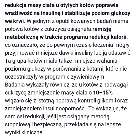
redukcja masy ciała u otyłych kotów poprawia
wrażliwość na insulinę i stabilizuje poziom glukozy
we krwi
. W jednym z opublikowanych badań niemal
połowa kotów z cukrzycą osiągnęła
remisję
metaboliczną w trakcie programu redukcji kalorii
,
co oznaczało, że po pewnym czasie leczenia mogły
przyjmować mniejsze dawki insuliny lub ją odstawić.
Ta grupa kotów miała także mniejsze wahania
poziomu glukozy w porównaniu z kotami, które nie
uczestniczyły w programie żywieniowym.
Badania wykazały również, że u kotów z nadwagą i
cukrzycą zmniejszenie masy ciała o
10–15%
wiązało się z istotną poprawą kontroli glikemii oraz
zmniejszeniem insulinooporności. To wskazuje, że
sam cel redukcji, jeśli jest osiągany metodą
stopniową i bezpieczną, przekłada się na lepsze
wyniki kliniczne.