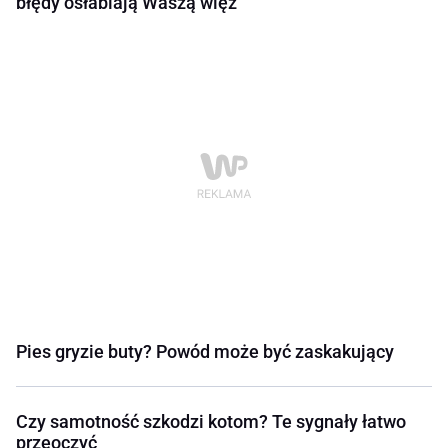
błędy osłabiają Waszą więź
Pies gryzie buty? Powód może być zaskakujący
Czy samotność szkodzi kotom? Te sygnały łatwo
przeoczyć