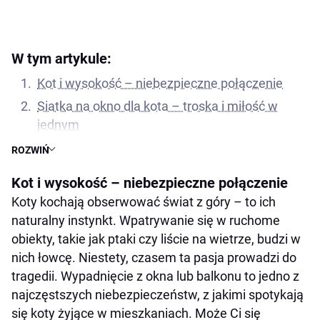
W tym artykule:
Kot i wysokość – niebezpieczne połączenie
Siatka na okno dla kota – troska i miłość w
jednym
Dlaczego warto zamontować siatkę na oknach i
ROZWIŃ
balkonie?
Kot i wysokość – niebezpieczne połączenie
Czy siatka dla kota jest estetyczna?
Koty kochają obserwować świat z góry – to ich
Jaką siatkę na okno i balkon dla kota wybrać?
naturalny instynkt. Wpatrywanie się w ruchome
Bezpieczny kot to szczęśliwy kot
obiekty, takie jak ptaki czy liście na wietrze, budzi w
nich łowcę. Niestety, czasem ta pasja prowadzi do
tragedii. Wypadnięcie z okna lub balkonu to jedno z
najczęstszych niebezpieczeństw, z jakimi spotykają
się koty żyjące w mieszkaniach. Może Ci się