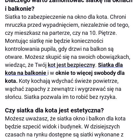
Dlaczego warto zamontować siatkę na oknach
i balkonie?
Siatka to zabezpieczenie na okno dla kota. Chroni
mruczka przed wypadnięciem, niezależnie od tego,
czy mieszkasz na parterze, czy na 10. Piętrze.
Montując siatkę nie będzie konieczności
kontrolowania pupila, gdy drzwi na balkon są
otware. Możesz skupić się na swoich obowiązkach,
wiedząc, że Twój
kot jest bezpieczny
.
Siatk
a dla
kota na balkonie
i w
oknie to więcej swobody dla
kota.
Koty kochają wdychać świeże powietrze,
wąchać zapachy z zewnątrz i wygrzewać się na
słońcu. Siatka pozwala im to robić bez ryzyka.
Czy siatka dla kota jest estetyczna?
Możesz uważasz, że siatka okno i balkon dla kota
będzie szpecić widok i budynek. W dzisiejszych
czasach na rynku dostępne są siatki wykonane z