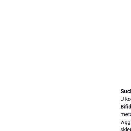
Suc
U ko
Bifi
meta
węgl
skle