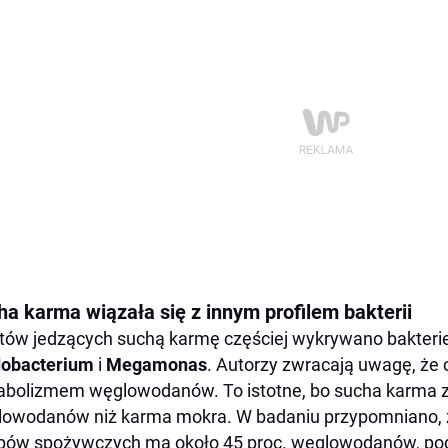
ha karma wiązała się z innym profilem bakterii
tów jedzących suchą karmę częściej wykrywano bakteri
dobacterium
i
Megamonas
. Autorzy zwracają uwagę, że c
bolizmem węglowodanów. To istotne, bo sucha karma z
owodanów niż karma mokra. W badaniu przypomniano, ż
pów spożywczych ma około 45 proc. węglowodanów, po