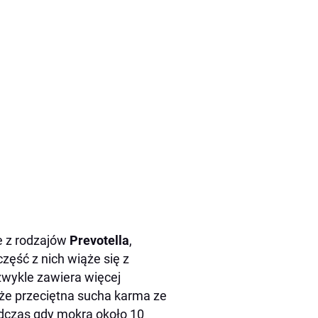
e z rodzajów
Prevotella
,
zęść z nich wiąże się z
wykle zawiera więcej
e przeciętna sucha karma ze
dczas gdy mokra około 10