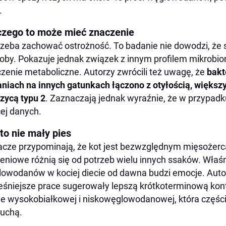
.
czego to może mieć znaczenie
rzeba zachować ostrożność. To badanie nie dowodzi, ż
oby. Pokazuje jednak związek z innym profilem mikrobi
zenie metaboliczne. Autorzy zwrócili też uwagę, że
bakt
niach na innych gatunkach łączono z otyłością, więks
zycą typu 2
. Zaznaczają jednak wyraźnie, że w przypad
ej danych.
to nie mały pies
cze przypominają, że kot jest bezwzględnym mięsożercą
eniowe różnią się od potrzeb wielu innych ssaków. Właśn
owodanów w kociej diecie od dawna budzi emocje. Autor
śniejsze prace sugerowały lepszą krótkoterminową kont
ie wysokobiałkowej i niskowęglowodanowej, która częś
suchą.