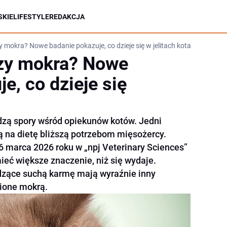
KIE
LIFESTYLE
REDAKCJA
 mokra? Nowe badanie pokazuje, co dzieje się w jelitach kota
zy mokra? Nowe
e, co dzieje się
dzą spory wśród opiekunów kotów. Jedni
ą na dietę bliższą potrzebom mięsożercy.
 marca 2026 roku w „npj Veterinary Sciences”
ieć większe znaczenie, niż się wydaje.
dzące suchą karmę mają wyraźnie inny
mione mokrą.