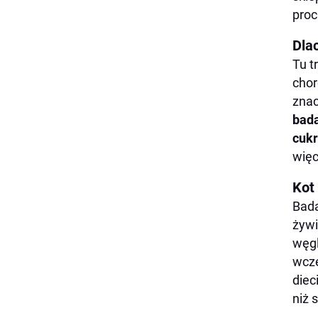
proc
Dla
Tu t
chor
znac
bada
cukr
więc
Kot 
Bada
żywi
węgl
wcze
diec
niż 