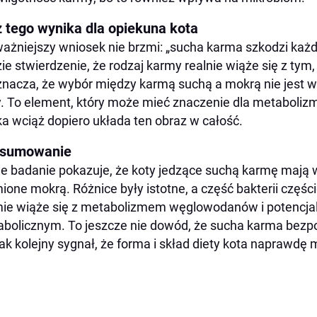
z tego wynika dla opiekuna kota
ażniejszy wniosek nie brzmi: „sucha karma szkodzi każd
ie stwierdzenie, że rodzaj karmy realnie wiąże się z tym, c
znacza, że wybór między karmą suchą a mokrą nie jest 
. To element, który może mieć znaczenie dla metabolizm
a wciąż dopiero układa ten obraz w całość.
sumowanie
 badanie pokazuje, że koty jedzące suchą karmę mają w
ione mokrą. Różnice były istotne, a część bakterii częśc
ie wiąże się z metabolizmem węglowodanów i potencja
bolicznym. To jeszcze nie dowód, że sucha karma bezp
ak kolejny sygnał, że forma i skład diety kota naprawdę 