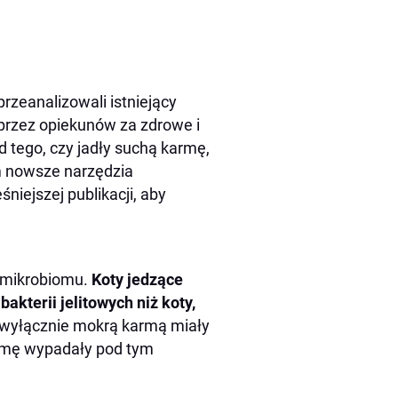
rzeanalizowali istniejący
 przez opiekunów za zdrowe i
od tego, czy jadły suchą karmę,
m nowsze narzędzia
niejszej publikacji, aby
m mikrobiomu.
Koty jedzące
akterii jelitowych niż koty,
 wyłącznie mokrą karmą miały
armę wypadały pod tym