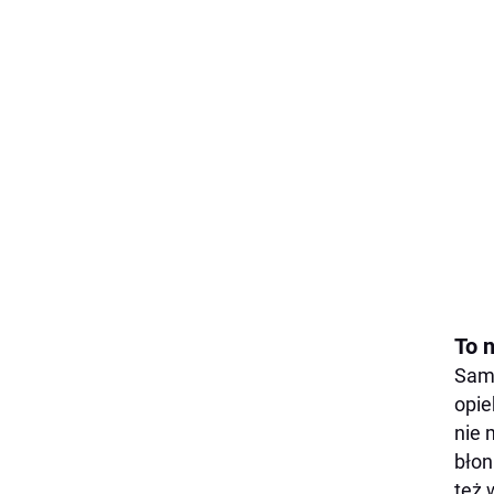
To 
Samo
opie
nie 
błon
też 