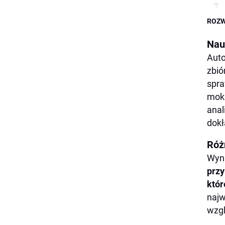
ROZW
Nau
Auto
zbió
spra
mokr
anal
dokł
Róż
Wyni
przy
któr
najw
wzgl