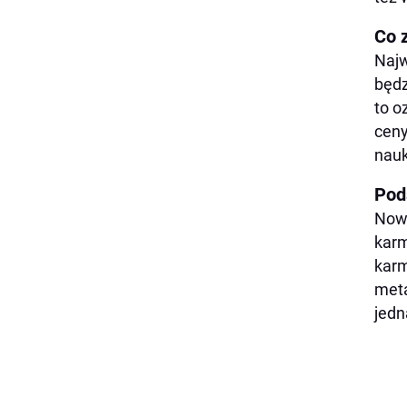
Co 
Najw
będz
to o
ceny
nauk
Pod
Nowe
karm
karm
meta
jedn