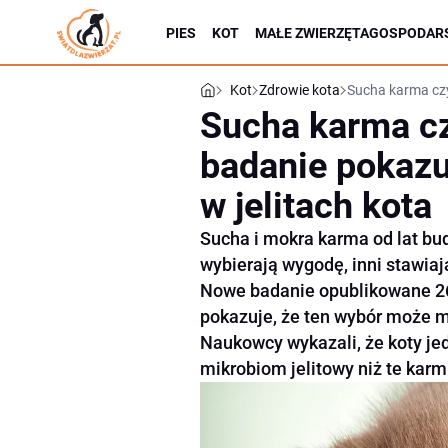
PIES
KOT
MAŁE ZWIERZĘTA
GOSPODARS
Kot
Zdrowie kota
Sucha karma czy
Sucha karma c
badanie pokazuj
w jelitach kota
Sucha i mokra karma od lat bu
wybierają wygodę, inni stawiaj
Nowe badanie opublikowane 26
pokazuje, że ten wybór może m
Naukowcy wykazali, że koty je
mikrobiom jelitowy niż te kar