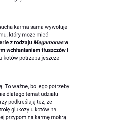
e sucha karma sama wywołuje
omu, który może mieć
erie z rodzaju
Megamonas
w
zym wchłanianiem tłuszczów i
ku kotów potrzeba jeszcze
. To ważne, bo jego potrzeby
ie dlatego temat udziału
zy podkreślają też, że
rolę glukozy u kotów na
ciej przypomina karmę mokrą