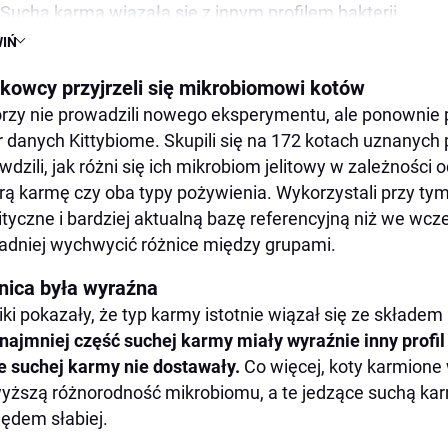
Sucha karma wiązała się z innym profilem bakterii
IŃ
Dlaczego to może mieć znaczenie
Kot to nie mały pies
kowcy przyjrzeli się mikrobiomowi kotów
To nie jest wyrok dla każdej suchej karmy
rzy nie prowadzili nowego eksperymentu, ale ponownie p
r danych Kittybiome. Skupili się na 172 kotach uznanych
Co z tego wynika dla opiekuna kota
wdzili, jak różni się ich mikrobiom jelitowy w zależności 
Podsumowanie
ą karmę czy oba typy pożywienia. Wykorzystali przy ty
ityczne i bardziej aktualną bazę referencyjną niż we wcześ
adniej wychwycić różnice między grupami.
nica była wyraźna
ki pokazały, że typ karmy istotnie wiązał się ze składe
najmniej część suchej karmy miały wyraźnie inny profil b
e suchej karmy nie dostawały.
Co więcej, koty karmione
yższą różnorodność mikrobiomu, a te jedzące suchą k
ędem słabiej.