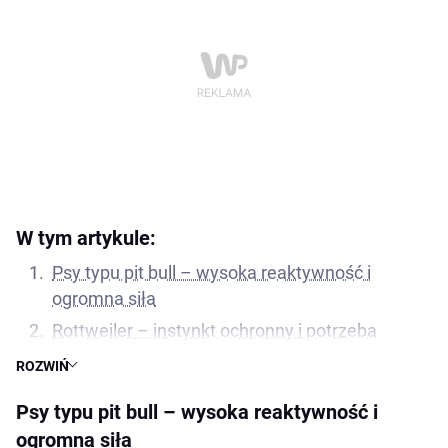
W tym artykule:
Psy typu pit bull – wysoka reaktywność i
ogromna siła
Rottweiler – instynkt ochronny i potrzeba
jasnych granic
ROZWIŃ
Owczarek niemiecki – stres i przeciążenie
Psy typu pit bull – wysoka reaktywność i
psychiczne
ogromna siła
Cane corso – siła i problem z kontrolą granic