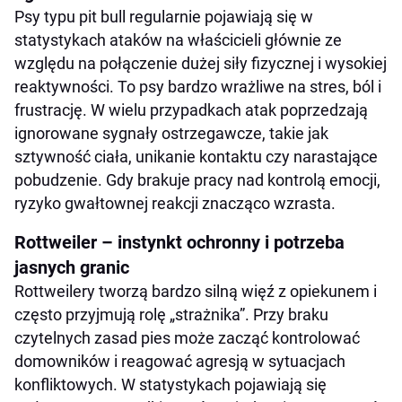
Psy typu pit bull regularnie pojawiają się w
Akita – niezależność i niska tolerancja presji
statystykach ataków na właścicieli głównie ze
Chow chow – dystans zamiast nadmiernej
względu na połączenie dużej siły fizycznej i wysokiej
bliskości
reaktywności. To psy bardzo wrażliwe na stres, ból i
Jack russell terrier – frustracja zamknięta w
frustrację. W wielu przypadkach atak poprzedzają
małym ciele
ignorowane sygnały ostrzegawcze, takie jak
sztywność ciała, unikanie kontaktu czy narastające
Dalmatyńczyk – wrażliwość i agresja lękowa
pobudzenie. Gdy brakuje pracy nad kontrolą emocji,
Doberman – nadwrażliwość i silne
ryzyko gwałtownej reakcji znacząco wzrasta.
przywiązanie
Rottweiler – instynkt ochronny i potrzeba
Bullmastiff – spokojny do momentu eskalacji
jasnych granic
Siberian Husky – niezależność i frustracja
Rottweilery tworzą bardzo silną więź z opiekunem i
Co łączy większość ataków na właścicieli
często przyjmują rolę „strażnika”. Przy braku
Dlaczego statystyki nie są wyrokiem
czytelnych zasad pies może zacząć kontrolować
domowników i reagować agresją w sytuacjach
konfliktowych. W statystykach pojawiają się