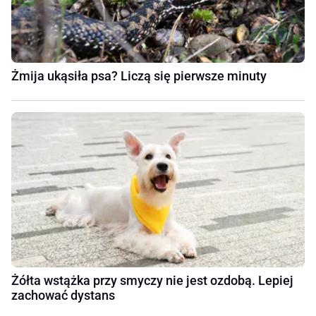
Żmija ukąsiła psa? Liczą się pierwsze minuty
Żółta wstążka przy smyczy nie jest ozdobą. Lepiej
zachować dystans