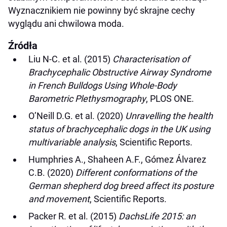
Wyznacznikiem nie powinny być skrajne cechy
wyglądu ani chwilowa moda.
Źródła
Liu N-C. et al. (2015)
Characterisation of
Brachycephalic Obstructive Airway Syndrome
in French Bulldogs Using Whole-Body
Barometric Plethysmography
, PLOS ONE.
O’Neill D.G. et al. (2020)
Unravelling the health
status of brachycephalic dogs in the UK using
multivariable analysis
, Scientific Reports.
Humphries A., Shaheen A.F., Gómez Álvarez
C.B. (2020)
Different conformations of the
German shepherd dog breed affect its posture
and movement
, Scientific Reports.
Packer R. et al. (2015)
DachsLife 2015: an