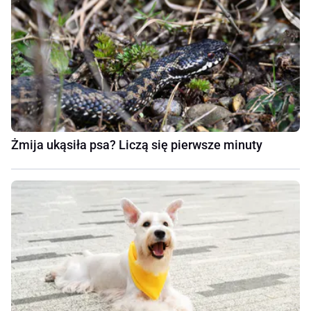
Żmija ukąsiła psa? Liczą się pierwsze minuty