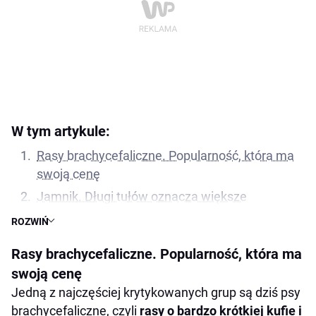
W tym artykule:
Rasy brachycefaliczne. Popularność, która ma
swoją cenę
Jamnik. Długi tułów oznacza większe
obciążenie kręgosłupa
ROZWIŃ
Owczarek niemiecki. Spór o linię grzbietu
Rasy brachycefaliczne. Popularność, która ma
Rasy objęte ograniczeniami w wielu krajach
swoją cenę
Dlaczego te rasy psów wciąż budzą tyle emocji
Jedną z najczęściej krytykowanych grup są dziś psy
Źródła
brachycefaliczne, czyli
rasy o bardzo krótkiej kufie i