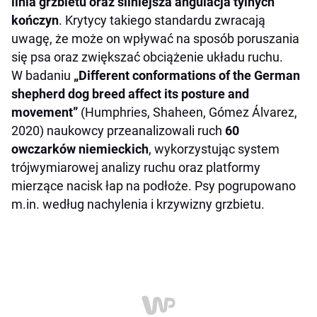
linia grzbietu oraz silniejsza angulacja tylnych
kończyn
. Krytycy takiego standardu zwracają
uwagę, że może on wpływać na sposób poruszania
się psa oraz zwiększać obciążenie układu ruchu.
W badaniu
„Different conformations of the German
shepherd dog breed affect its posture and
movement”
(Humphries, Shaheen, Gómez Álvarez,
2020) naukowcy przeanalizowali ruch
60
owczarków niemieckich
, wykorzystując system
trójwymiarowej analizy ruchu oraz platformy
mierzące nacisk łap na podłoże. Psy pogrupowano
m.in. według nachylenia i krzywizny grzbietu.