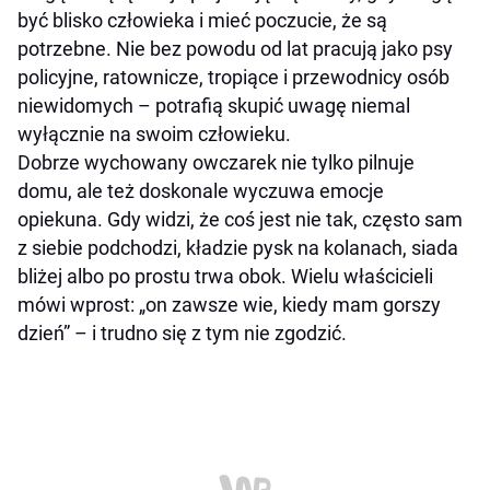
Owczarek szkocki collie – wierny jak Lassie
być blisko człowieka i mieć poczucie, że są
Bokser – pies, który zawsze stoi po Twojej
potrzebne. Nie bez powodu od lat pracują jako psy
stronie
policyjne, ratownicze, tropiące i przewodnicy osób
niewidomych – potrafią skupić uwagę niemal
Lojalność psa to nie tylko rasa
wyłącznie na swoim człowieku.
Dobrze wychowany owczarek nie tylko pilnuje
domu, ale też doskonale wyczuwa emocje
opiekuna. Gdy widzi, że coś jest nie tak, często sam
z siebie podchodzi, kładzie pysk na kolanach, siada
bliżej albo po prostu trwa obok. Wielu właścicieli
mówi wprost: „on zawsze wie, kiedy mam gorszy
dzień” – i trudno się z tym nie zgodzić.