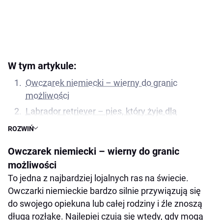
W tym artykule:
Owczarek niemiecki – wierny do granic
możliwości
Labrador retriever – pies, który żyje dla
człowieka
ROZWIŃ
Golden retriever – wierny przyjaciel na dobre i
Owczarek niemiecki – wierny do granic
złe
możliwości
Border collie – lojalność połączona z
To jedna z najbardziej lojalnych ras na świecie.
inteligencją
Owczarki niemieckie bardzo silnie przywiązują się
Cavalier king charles spaniel – mały pies,
do swojego opiekuna lub całej rodziny i źle znoszą
ogromne przywiązanie
długą rozłąkę. Najlepiej czują się wtedy, gdy mogą