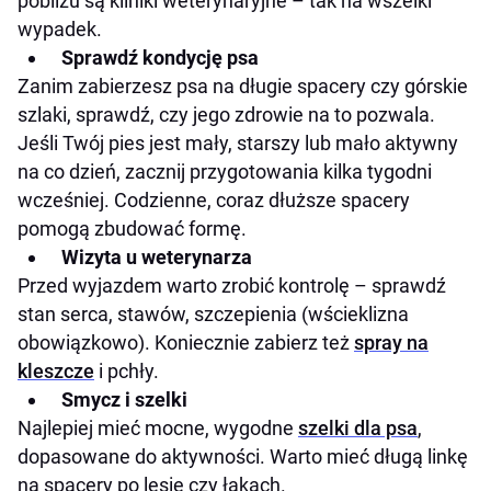
pobliżu są kliniki weterynaryjne – tak na wszelki
wypadek.
Sprawdź kondycję psa
Zanim zabierzesz psa na długie spacery czy górskie
szlaki, sprawdź, czy jego zdrowie na to pozwala.
Jeśli Twój pies jest mały, starszy lub mało aktywny
na co dzień, zacznij przygotowania kilka tygodni
wcześniej. Codzienne, coraz dłuższe spacery
pomogą zbudować formę.
Wizyta u weterynarza
Przed wyjazdem warto zrobić kontrolę – sprawdź
stan serca, stawów, szczepienia (wścieklizna
obowiązkowo). Koniecznie zabierz też
spray na
kleszcze
i pchły.
Smycz i szelki
Najlepiej mieć mocne, wygodne
szelki dla psa
,
dopasowane do aktywności. Warto mieć długą linkę
na spacery po lesie czy łąkach.