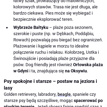
łatwy szlak, prowadzący do malowniczych,
kolorowych stawów. Trasa nie jest długa, ale
bardzo ciekawa. Pies może się wybiegać i
bezpiecznie eksplorować teren.
Wybrzeże Bałtyku
– plaże poza sezonem,
szerokie i puste (np. w Dębkach, Poddąbiu,
Rowach) pozwalają psu biegać bez ograniczeń.
Plażowanie i kąpiele w morzu to idealne
połączenie ruchu i relaksu. Kołobrzeg, Ustka i
Świnoujście i posiadają plaże przyjazne dla
psów. Dog friendly jest również
Orłowska plaża
w Gdyni
i ta, znajdująca się
na Oksywiu
.
Psy spokojne i starsze – postaw na jeziora i
lasy
Golden retrievery, labradory,
beagle
, spaniele czy
starsze psy będą szczęśliwe, mogąc
spacerować po
płaskim terenie
. Jeżeli chcesz fajnie spędzić czas z