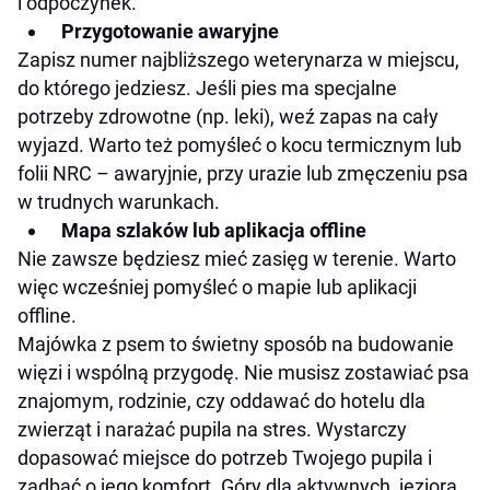
i odpoczynek.
Przygotowanie awaryjne
Zapisz numer najbliższego weterynarza w miejscu,
do którego jedziesz. Jeśli pies ma specjalne
potrzeby zdrowotne (np. leki), weź zapas na cały
wyjazd. Warto też pomyśleć o kocu termicznym lub
folii NRC – awaryjnie, przy urazie lub zmęczeniu psa
w trudnych warunkach.
Mapa szlaków lub aplikacja offline
Nie zawsze będziesz mieć zasięg w terenie. Warto
więc wcześniej pomyśleć o mapie lub aplikacji
offline.
Majówka z psem to świetny sposób na budowanie
więzi i wspólną przygodę. Nie musisz zostawiać psa
znajomym, rodzinie, czy oddawać do hotelu dla
zwierząt i narażać pupila na stres. Wystarczy
dopasować miejsce do potrzeb Twojego pupila i
zadbać o jego komfort. Góry dla aktywnych, jeziora