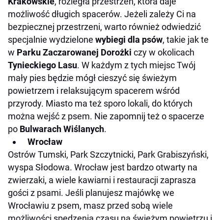
Krakowskie
, rozległa przestrzeń, która daje
możliwość długich spacerów. Jeżeli zależy Ci na
bezpiecznej przestrzeni, warto również odwiedzić
specjalnie wydzielone
wybiegi dla psów
, takie jak te
w
Parku Zaczarowanej Dorożki
czy w okolicach
Tynieckiego Lasu
. W każdym z tych miejsc Twój
mały pies będzie mógł cieszyć się świeżym
powietrzem i relaksującym spacerem wśród
przyrody. Miasto ma też sporo lokali, do których
można wejść z psem. Nie zapomnij też o spacerze
po
Bulwarach Wiślanych
.
Wrocław
Ostrów Tumski, Park Szczytnicki, Park Grabiszyński,
wyspa Słodowa. Wrocław jest bardzo otwarty na
zwierzaki, a wiele kawiarni i restauracji zaprasza
gości z psami. Jeśli planujesz majówkę we
Wrocławiu z psem, masz przed sobą wiele
możliwości spędzenia czasu na świeżym powietrzu i