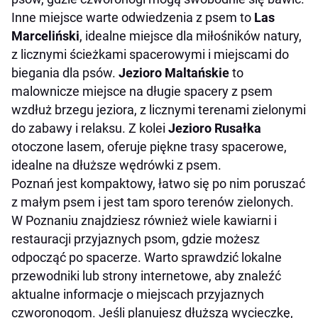
Inne miejsce warte odwiedzenia z psem to
Las
Marceliński
, idealne miejsce dla miłośników natury,
z licznymi ścieżkami spacerowymi i miejscami do
biegania dla psów.
Jezioro Maltańskie
to
malownicze miejsce na długie spacery z psem
wzdłuż brzegu jeziora, z licznymi terenami zielonymi
do zabawy i relaksu. Z kolei
Jezioro Rusałka
otoczone lasem, oferuje piękne trasy spacerowe,
idealne na dłuższe wędrówki z psem.
Poznań jest kompaktowy, łatwo się po nim poruszać
z małym psem i jest tam sporo terenów zielonych.
W Poznaniu znajdziesz również wiele kawiarni i
restauracji przyjaznych psom, gdzie możesz
odpocząć po spacerze. Warto sprawdzić lokalne
przewodniki lub strony internetowe, aby znaleźć
aktualne informacje o miejscach przyjaznych
czworonogom.​ Jeśli planujesz dłuższą wycieczkę,