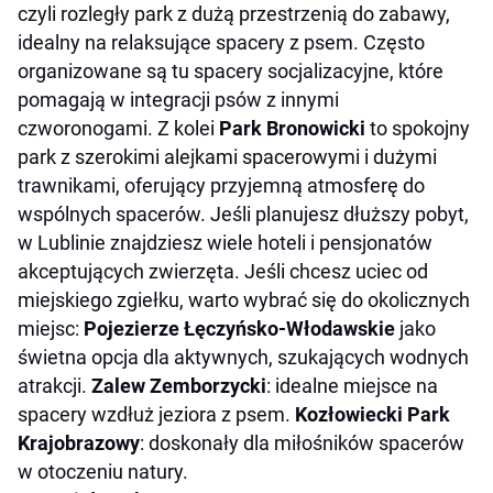
czyli rozległy park z dużą przestrzenią do zabawy,
idealny na relaksujące spacery z psem. Często
organizowane są tu spacery socjalizacyjne, które
pomagają w integracji psów z innymi
czworonogami. ​Z kolei
Park Bronowicki
to spokojny
park z szerokimi alejkami spacerowymi i dużymi
trawnikami, oferujący przyjemną atmosferę do
wspólnych spacerów. Jeśli planujesz dłuższy pobyt,
w Lublinie znajdziesz wiele hoteli i pensjonatów
akceptujących zwierzęta. Jeśli chcesz uciec od
miejskiego zgiełku, warto wybrać się do okolicznych
miejsc:​
Pojezierze Łęczyńsko-Włodawskie
jako
świetna opcja dla aktywnych, szukających wodnych
atrakcji.
Zalew Zemborzycki
: idealne miejsce na
spacery wzdłuż jeziora z psem. ​
Kozłowiecki Park
Krajobrazowy
: doskonały dla miłośników spacerów
w otoczeniu natury. ​