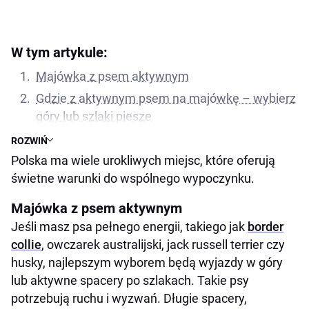
W tym artykule:
Majówka z psem aktywnym
Gdzie z aktywnym psem na majówkę – wybierz
góry lub szlaki piesze
Psy spokojne i starsze – postaw na jeziora i lasy
ROZWIŃ
Polska ma wiele urokliwych miejsc, które oferują
Majówka z małym psem – miejskie spacery i
świetne warunki do wspólnego wypoczynku.
parki
Psy niezależne – wybierz odludne miejsca
Majówka z psem aktywnym
Na co zwrócić uwagę, planując majówkę z
Jeśli masz psa pełnego energii, takiego jak
border
psem?
collie
, owczarek australijski, jack russell terrier czy
husky, najlepszym wyborem będą wyjazdy w góry
lub aktywne spacery po szlakach. Takie psy
potrzebują ruchu i wyzwań. Długie spacery,