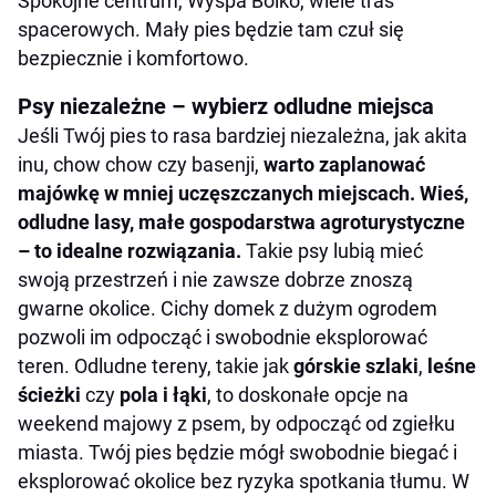
Spokojne centrum, Wyspa Bolko, wiele tras
spacerowych. Mały pies będzie tam czuł się
bezpiecznie i komfortowo.
Psy niezależne – wybierz odludne miejsca
Jeśli Twój pies to rasa bardziej niezależna, jak akita
inu, chow chow czy basenji,
warto zaplanować
majówkę w mniej uczęszczanych miejscach. Wieś,
odludne lasy, małe gospodarstwa agroturystyczne
– to idealne rozwiązania.
Takie psy lubią mieć
swoją przestrzeń i nie zawsze dobrze znoszą
gwarne okolice. Cichy domek z dużym ogrodem
pozwoli im odpocząć i swobodnie eksplorować
teren. Odludne tereny, takie jak
górskie szlaki
,
leśne
ścieżki
czy
pola i łąki
, to doskonałe opcje na
weekend majowy z psem, by odpocząć od zgiełku
miasta. Twój pies będzie mógł swobodnie biegać i
eksplorować okolice bez ryzyka spotkania tłumu. W