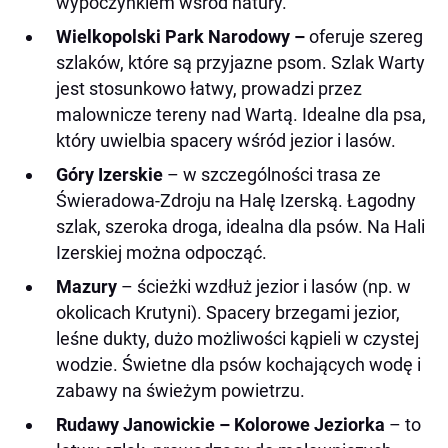
wypoczynkiem wśród natury.
Wielkopolski Park Narodowy –
oferuje szereg
szlaków, które są przyjazne psom. Szlak Warty
jest stosunkowo łatwy, prowadzi przez
malownicze tereny nad Wartą. Idealne dla psa,
który uwielbia spacery wśród jezior i lasów.
Góry Izerskie
– w szczególności trasa ze
Świeradowa-Zdroju na Halę Izerską. Łagodny
szlak, szeroka droga, idealna dla psów. Na Hali
Izerskiej można odpocząć.
Mazury
– ścieżki wzdłuż jezior i lasów (np. w
okolicach Krutyni). Spacery brzegami jezior,
leśne dukty, dużo możliwości kąpieli w czystej
wodzie. Świetne dla psów kochających wodę i
zabawy na świeżym powietrzu.
Rudawy Janowickie – Kolorowe Jeziorka
– to