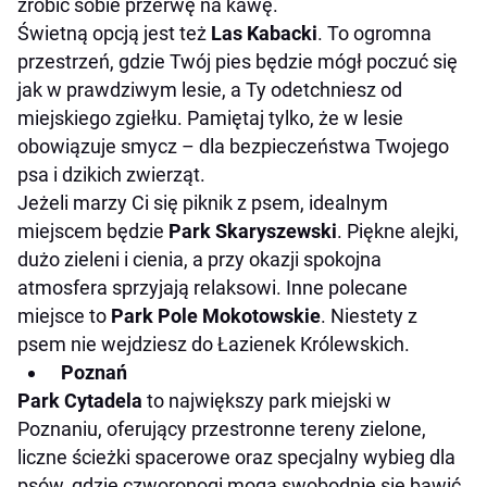
zrobić sobie przerwę na kawę.
Świetną opcją jest też
Las Kabacki
. To ogromna
przestrzeń, gdzie Twój pies będzie mógł poczuć się
jak w prawdziwym lesie, a Ty odetchniesz od
miejskiego zgiełku. Pamiętaj tylko, że w lesie
obowiązuje smycz – dla bezpieczeństwa Twojego
psa i dzikich zwierząt.
Jeżeli marzy Ci się piknik z psem, idealnym
miejscem będzie
Park Skaryszewski
. Piękne alejki,
dużo zieleni i cienia, a przy okazji spokojna
atmosfera sprzyjają relaksowi. Inne polecane
miejsce to
Park Pole Mokotowskie
. Niestety z
psem nie wejdziesz do Łazienek Królewskich.
Poznań
Park Cytadela
to największy park miejski w
Poznaniu, oferujący przestronne tereny zielone,
liczne ścieżki spacerowe oraz specjalny wybieg dla
psów, gdzie czworonogi mogą swobodnie się bawić.